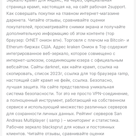
Зеркало крамп для яндекс, на через, официальная
страница крамп, настоящая на, на сайт рабочая 2support.
Как совершать покупки на главном интернет-магазине
даркнета. Читайте отзывы, сравнивайте оценки
покупателей, просматривайте снимки экрана и получайте
дополнительную информацию об этом контенте (тор
браузер: OrNET онион впн). Торговля с плечом на Bitcoin- и
Etherum-биржах США. Адрес kraken Онион в Тор содержит
интегрированное веб-зеркало, которое совмещено с
интернет-шлюзом, соединяющим юзера с официальным
вебсайтом. Сайты darknet, как найти крамп, ссылка на
скопировать, список 2023г, ссылка для тор браузера ramp,
настоящий сайт крамп не фейк, ссылка. Безопасно,
лучшая защита. На сайте представлена уникальная
система безопасности. Tor это не просто VPN-соединение,
а полноценный инструмент, работающий на собственном
сервисе и использующий множество различных серверов
для сохранности личных данных. Рейтинг серверов San
Andreas Multiplayer ( samp ) – мониторинг и статистика.
Рабочее зеркало blacksprut для новых и постоянных
клиентов. Читайте отзывы, сравнивайте оценки