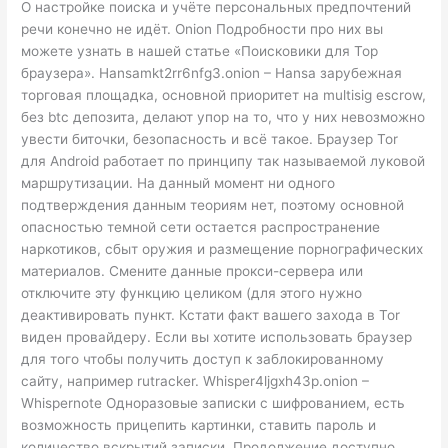
О настройке поиска и учёте персональных предпочтений
речи конечно не идёт. Onion Подробности про них вы
можете узнать в нашей статье «Поисковики для Тор
браузера». Hansamkt2rr6nfg3.onion – Hansa зарубежная
торговая площадка, основной приоритет на multisig escrow,
без btc депозита, делают упор на то, что у них невозможно
увести биточки, безопасность и всё такое. Браузер Tor
для Android работает по принципу так называемой луковой
маршрутизации. На данный момент ни одного
подтверждения данным теориям нет, поэтому основной
опасностью темной сети остается распространение
наркотиков, сбыт оружия и размещение порнографических
материалов. Смените данные прокси-сервера или
отключите эту функцию целиком (для этого нужно
деактивировать пункт. Кстати факт вашего захода в Tor
виден провайдеру. Если вы хотите использовать браузер
для того чтобы получить доступ к заблокированному
сайту, например rutracker. Whisper4ljgxh43p.onion –
Whispernote Одноразовые записки с шифрованием, есть
возможность прицепить картинки, ставить пароль и
количество вскрытий записки. Продолжение доступно