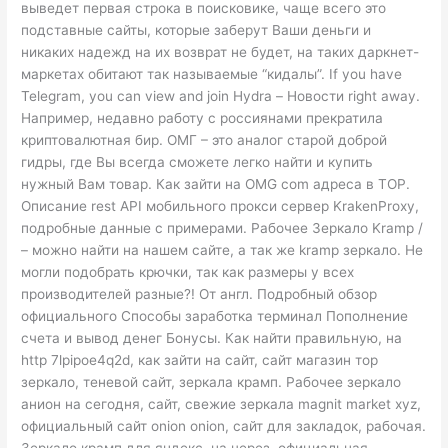
выведет первая строка в поисковике, чаще всего это
подставные сайты, которые заберут Ваши деньги и
никаких надежд на их возврат не будет, на таких даркнет-
маркетах обитают так называемые “кидалы”. If you have
Telegram, you can view and join Hydra – Новости right away.
Например, недавно работу с россиянами прекратила
криптовалютная бир. ОМГ – это аналог старой доброй
гидры, где Вы всегда сможете легко найти и купить
нужный Вам товар. Как зайти на OMG com адреса в ТОР.
Описание rest API мобильного прокси сервер KrakenProxy,
подробные данные с примерами. Рабочее Зеркало Kramp /
– можно найти на нашем сайте, а так же kramp зеркало. Не
могли подобрать крючки, так как размеры у всех
производителей разные?! От англ. Подробный обзор
официального Способы заработка терминал Пополнение
счета и вывод денег Бонусы. Как найти правильную, на
http 7lpipoe4q2d, как зайти на сайт, сайт магазин тор
зеркало, теневой сайт, зеркала крамп. Рабочее зеркало
анион на сегодня, сайт, свежие зеркала magnit market xyz,
официальный сайт onion onion, сайт для закладок, рабочая.