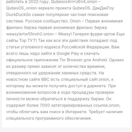
работать в 2022 году. Qubesos4rrrrz6n4.onion –
QubesOS,.onion-зеркало проекта QubesOS. ДакДакГоу
DuckDuckGo самая популярная частная поисковая
система. Русское сообщество. Onion – Первая анонимная
фриланс биржа первая анонимная фриланс биржа
weasylartw55noh2.onion – Weasyl Галерея фурри-артов Еще
сайты Тор ТУТ! Так как все эти действия попадают под
статьи уголовного кодекса Российской Федерации. Вам
всего лишь надо зайти в Google Play и скачать
официальное приложение Tor Browser для Android. Однако
их размер прямо зависит от количества времени,
отведенного на удержание заемных средств. На
новостном сайте BBC есть специальный сайт.onion, к
которому вы можете получить доступ в даркнете. При
возникновении вопросов в ходе процедуры проверки
личности можно обратиться в поддержку биржи. Он
содержит более 7000 категоризированных ссылок.onion,
чтобы облегчить вам поиск в Интернете. Требует наличия
специального программного обеспечения.