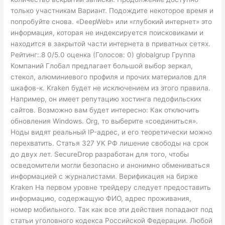
только участникам Вариант. Подождите некоторое время и
попробуйте снова. «DeepWeb» или «глубокий интернет» это
информация, которая не индексируется поисковиками и
находится в закрытой части интернета в приватных сетях.
Рейтинг:.8 0/5.0 оценка (Голосов: 0) globalgrup Группа
Компаний Глобал предлагает большой выбор зеркал,
стекол, алюминиевого профиля и прочих материалов для
шкафов-к. Kraken будет не исключением из этого правила.
Например, он имеет репутацию хостинга педофильских
сайтов. Возможно вам будет интересно: Как отключить
обновления Windows. Org, то выберите «соединиться».
Ноды видят реальный IP-адрес, и его теоретически можно
перехватить. Статья 327 УК РФ лишение свободы на срок
до двух лет. SecureDrop разработан для того, чтобы
осведомители могли безопасно и анонимно обмениваться
информацией с журналистами. Верификация на бирже
Kraken На первом уровне трейдеру следует предоставить
информацию, содержащую ФИО, адрес проживания,
номер мобильного. Так как все эти действия попадают под
статьи уголовного кодекса Российской Федерации. Любой