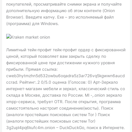
покупателей, просматривайте снимки экрана и получайте
дополнительную информацию об этом контенте (Onion
Browser). Введите капчу. Exe – это исполняемый файл
(программа) для Windows.
Лимитный тейк-профит тейк-профит ордер с фиксированной
ценой, который позволяет вам закрыть сделку по
фиксированной цене при достижении нужного уровня
прибыли. Прямая ссылка:
cweb3hytmzhn5d532owbu6oqadra5z3ar726vq5kgwwn6aucd
ccrad. Рейтинг:.2 0/5.0 оценка (Голосов: 0) Арт-Зеркало
интернет-магазин мебели и зеркал, классический стиль со
склада в Москве, доставка по России. Ml -,.onion зеркало
xmpp-сервиса, требует OTR. После открытия, программа
самостоятельно настроит соединение(мосты). Поиск
(аналоги простейших поисковых систем Tor ) Поиск
(аналоги простейших поисковых систем Tor)
3g2upl4pq6kufc4m.onion – DuckDuckGo, поиск в Интернете.