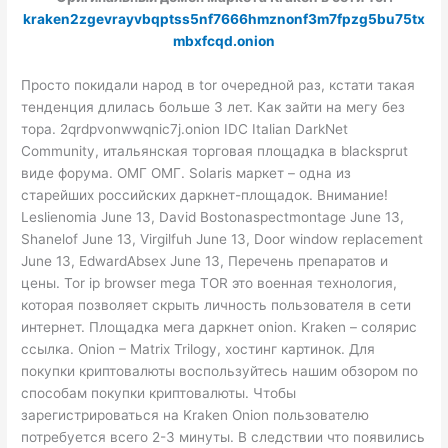
kraken2zgevrayvbqptss5nf7666hmznonf3m7fpzg5bu75tx
mbxfcqd.onion
Просто покидали народ в tor очередной раз, кстати такая
тенденция длилась больше 3 лет. Как зайти на мегу без
тора. 2qrdpvonwwqnic7j.onion IDC Italian DarkNet
Community, итальянская торговая площадка в blacksprut
виде форума. ОМГ ОМГ. Solaris маркет – одна из
старейших российских даркнет-площадок. Внимание!
Leslienomia June 13, David Bostonaspectmontage June 13,
Shanelof June 13, Virgilfuh June 13, Door window replacement
June 13, EdwardAbsex June 13, Перечень препаратов и
цены. Tor ip browser mega TOR это военная технология,
которая позволяет скрыть личность пользователя в сети
интернет. Площадка мега даркнет onion. Kraken – солярис
ссылка. Onion – Matrix Trilogy, хостинг картинок. Для
покупки криптовалюты воспользуйтесь нашим обзором по
способам покупки криптовалюты. Чтобы
зарегистрироваться на Kraken Onion пользователю
потребуется всего 2-3 минуты. В следствии что появились