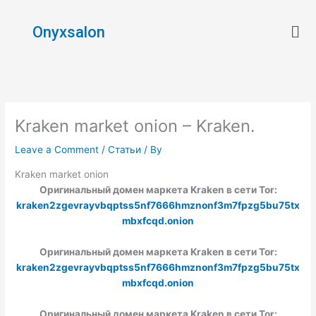
Skip
Men
to
Onyxsalon
content
Kraken market onion – Kraken.
Leave a Comment
/
Статьи
/ By
Kraken market onion
Оригинальный домен маркета Kraken в сети Tor:
kraken2zgevrayvbqptss5nf7666hmznonf3m7fpzg5bu75tx
mbxfcqd.onion
Оригинальный домен маркета Kraken в сети Tor:
kraken2zgevrayvbqptss5nf7666hmznonf3m7fpzg5bu75tx
mbxfcqd.onion
Оригинальный домен маркета Kraken в сети Tor: