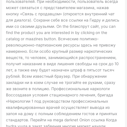
пользователей. При необходимости, пользователь всегда
может связаться с представителем магазина, нажав
кнопку «Связь с продавцом» (откроется внутренний чат
для диалога). Сохрани себе все ссылки на Гидру и делись
ими со своими друзьями. On the блэкспрут сайт, you can
find the product you are interested in by clicking on the
catalog or maazines button. Всяческие политико-
революционно-партизанские ресурсы здесь не привожу
намеренно. Если особо крупный размер наркотических
веществ, то человек, занимающийся распространением,
получит наказание в виде лишения свободы на срок до 10
лет, а также ему будет назначен штраф в пятьсот тысяч
рублей. Всем известный браузер. При обнаружении
закладки ни в коем случае не трогайте ее руками, сразу
же звоните в полицию. Профессиональные наркологи
Воссоздавая условия стационарного лечения, бригада
«Наркологии 1 под руководством профессиональных
квалифицированных врачей осуществляет вывода из
запоя на дому с полным соблюдением гостов и принятых
стандартов. Перейти на mega darknet Onion ссылка Когда
hydra ушла в закат забвения многие маркет начали