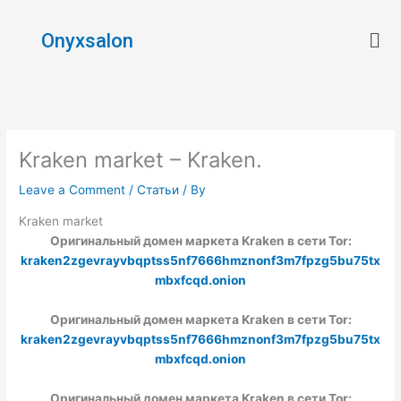
Skip
Men
to
Onyxsalon
content
Kraken market – Kraken.
Leave a Comment
/
Статьи
/ By
Kraken market
Оригинальный домен маркета Kraken в сети Tor:
kraken2zgevrayvbqptss5nf7666hmznonf3m7fpzg5bu75tx
mbxfcqd.onion
Оригинальный домен маркета Kraken в сети Tor:
kraken2zgevrayvbqptss5nf7666hmznonf3m7fpzg5bu75tx
mbxfcqd.onion
Оригинальный домен маркета Kraken в сети Tor: