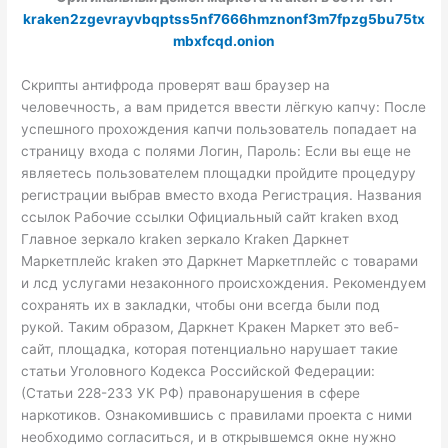
kraken2zgevrayvbqptss5nf7666hmznonf3m7fpzg5bu75tx
mbxfcqd.onion
Скрипты антифрода проверят ваш браузер на
человечность, а вам придется ввести лёгкую капчу: После
успешного прохождения капчи пользователь попадает на
страницу входа с полями Логин, Пароль: Если вы еще не
являетесь пользователем площадки пройдите процедуру
регистрации выбрав вместо входа Регистрация. Названия
ссылок Рабочие ссылки Официальный сайт kraken вход
Главное зеркало kraken зеркало Kraken Даркнет
Маркетплейс kraken это Даркнет Маркетплейс с товарами
и лсд услугами незаконного происхождения. Рекомендуем
сохранять их в закладки, чтобы они всегда были под
рукой. Таким образом, Даркнет Кракен Маркет это веб-
сайт, площадка, которая потенциально нарушает такие
статьи Уголовного Кодекса Российской Федерации:
(Статьи 228-233 УК РФ) правонарушения в сфере
наркотиков. Ознакомившись с правилами проекта с ними
необходимо согласиться, и в открывшемся окне нужно