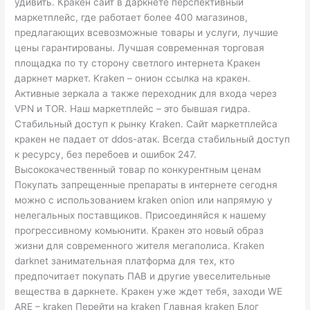
удивить. Кракен сайт в даркнете перспективный
маркетплейс, где работает более 400 магазинов,
предлагающих всевозможные товары и услуги, лучшие
цены гарантированы. Лучшая современная торговая
площадка по ту сторону светлого интернета Кракен
даркнет маркет. Kraken – онион ссылка на кракен.
Активные зеркала а также переходник для входа через
VPN и TOR. Наш маркетплейс – это бывшая гидра.
Стабильный доступ к рынку Kraken. Сайт маркетплейса
кракен не падает от ddos-атак. Всегда стабильный доступ
к ресурсу, без перебоев и ошибок 247.
Высококачественный товар по конкурентным ценам
Покупать запрещенные препараты в интернете сегодня
можно с использованием kraken onion или напрямую у
нелегальных поставщиков. Присоединяйся к нашему
прогрессивному комьюнити. Кракен это новый образ
жизни для современного жителя мегаполиса. Kraken
darknet занимательная платформа для тех, кто
предпочитает покупать ПАВ и другие увеселительные
вещества в даркнете. Кракен уже ждет тебя, заходи WE
ARE – kraken Перейти на kraken Главная kraken Блог