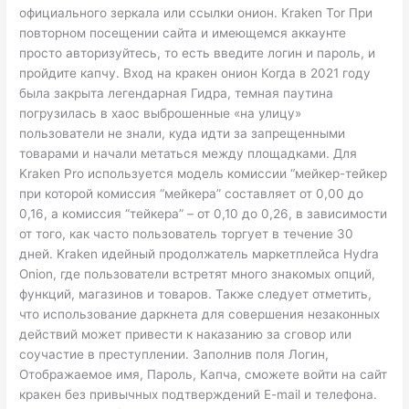
официального зеркала или ссылки онион. Kraken Tor При
повторном посещении сайта и имеющемся аккаунте
просто авторизуйтесь, то есть введите логин и пароль, и
пройдите капчу. Вход на кракен онион Когда в 2021 году
была закрыта легендарная Гидра, темная паутина
погрузилась в хаос выброшенные «на улицу»
пользователи не знали, куда идти за запрещенными
товарами и начали метаться между площадками. Для
Kraken Pro используется модель комиссии “мейкер-тейкер
при которой комиссия “мейкера” составляет от 0,00 до
0,16, а комиссия “тейкера” – от 0,10 до 0,26, в зависимости
от того, как часто пользователь торгует в течение 30
дней. Kraken идейный продолжатель маркетплейса Hydra
Onion, где пользователи встретят много знакомых опций,
функций, магазинов и товаров. Также следует отметить,
что использование даркнета для совершения незаконных
действий может привести к наказанию за сговор или
соучастие в преступлении. Заполнив поля Логин,
Отображаемое имя, Пароль, Капча, сможете войти на сайт
кракен без привычных подтверждений E-mail и телефона.