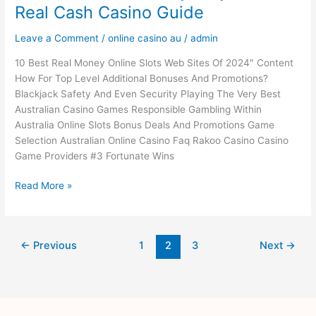
Online
Real Cash Casino Guide
Casino
Sydney
Leave a Comment
/
online casino au
/
admin
2024
10 Best Real Money Online Slots Web Sites Of 2024″ Content
Real
How For Top Level Additional Bonuses And Promotions?
Cash
Blackjack Safety And Even Security Playing The Very Best
Casino
Australian Casino Games Responsible Gambling Within
Guide
Australia Online Slots Bonus Deals And Promotions Game
Selection Australian Online Casino Faq Rakoo Casino Casino
Game Providers #3 Fortunate Wins
Read More »
←
Previous
1
2
3
Next
→