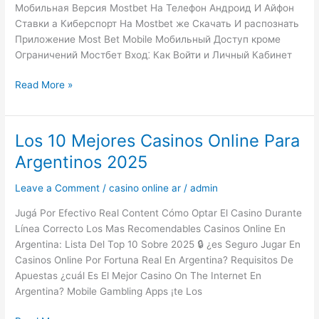
Мобильная Версия Mostbet На Телефон Андроид И Айфон
Ставки а Киберспорт На Mostbet же Скачать И распознать
Приложение Most Bet Mobile Мобильный Доступ кроме
Ограничений Мостбет Вход⁚ Как Войти и Личный Кабинет
Read More »
Los 10 Mejores Casinos Online Para
Los
10
Argentinos 2025
Mejores
Casinos
Leave a Comment
/
casino online ar
/
admin
Online
Jugá Por Efectivo Real Content Cómo Optar El Casino Durante
Para
Línea Correcto Los Mas Recomendables Casinos Online En
Argentinos
Argentina: Lista Del Top 10 Sobre 2025 🔒 ¿es Seguro Jugar En
2025
Casinos Online Por Fortuna Real En Argentina? Requisitos De
Apuestas ¿cuál Es El Mejor Casino On The Internet En
Argentina? Mobile Gambling Apps ¡te Los