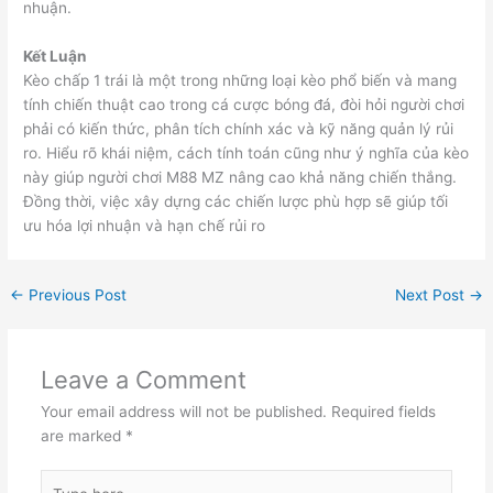
nhuận.
Kết Luận
Kèo chấp 1 trái là một trong những loại kèo phổ biến và mang
tính chiến thuật cao trong cá cược bóng đá, đòi hỏi người chơi
phải có kiến thức, phân tích chính xác và kỹ năng quản lý rủi
ro. Hiểu rõ khái niệm, cách tính toán cũng như ý nghĩa của kèo
này giúp người chơi M88 MZ nâng cao khả năng chiến thắng.
Đồng thời, việc xây dựng các chiến lược phù hợp sẽ giúp tối
ưu hóa lợi nhuận và hạn chế rủi ro
←
Previous Post
Next Post
→
Leave a Comment
Your email address will not be published.
Required fields
are marked
*
Type