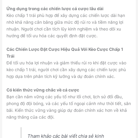
Ứng dụng trong các chiến lược cá cược lâu dài
Kèo chấp 1 trái phù hợp để xây dựng các chiến lược dài hạn
nhờ khả năng cân bằng giữa mức độ rủi ro và tiềm năng lợi
nhuận. Người chơi cần tích lũy kinh nghiệm và theo dõi xu
hướng để tối ưu hóa các quyết định đặt cược.
Các Chiến Lược Đặt Cược Hiệu Quả Với Kèo Cược Chấp 1
Trái
Để tối ưu hóa lợi nhuận và giảm thiểu rủi ro khi đặt cược vào
kèo chấp 1 trái, người chơi cần xây dựng các chiến lược phù
hợp dựa trên phân tích kỹ lưỡng và dự đoán chính xác.
Có kiến thức vững chắc về cá cược
Bạn cần nắm vững các yếu tố như lối chơi, lịch sử đối đầu,
phong độ đội bóng, và các yếu tố ngoại cảnh như thời tiết, sân
bãi. Kiến thức vững vàng giúp dự đoán chính xác hơn về khả
năng thắng của các đội.
Tham khảo các bài viết chia sẻ kinh