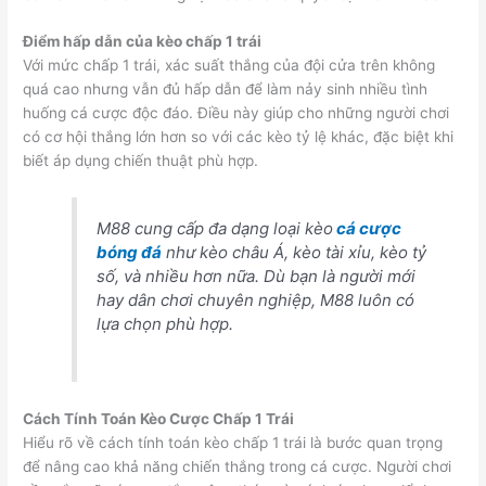
Điểm hấp dẫn của kèo chấp 1 trái
Với mức chấp 1 trái, xác suất thắng của đội cửa trên không
quá cao nhưng vẫn đủ hấp dẫn để làm nảy sinh nhiều tình
huống cá cược độc đáo. Điều này giúp cho những người chơi
có cơ hội thắng lớn hơn so với các kèo tỷ lệ khác, đặc biệt khi
biết áp dụng chiến thuật phù hợp.
M88 cung cấp đa dạng loại kèo
cá cược
bóng đá
như kèo châu Á, kèo tài xỉu, kèo tỷ
số, và nhiều hơn nữa. Dù bạn là người mới
hay dân chơi chuyên nghiệp, M88 luôn có
lựa chọn phù hợp.
Cách Tính Toán Kèo Cược Chấp 1 Trái
Hiểu rõ về cách tính toán kèo chấp 1 trái là bước quan trọng
để nâng cao khả năng chiến thắng trong cá cược. Người chơi