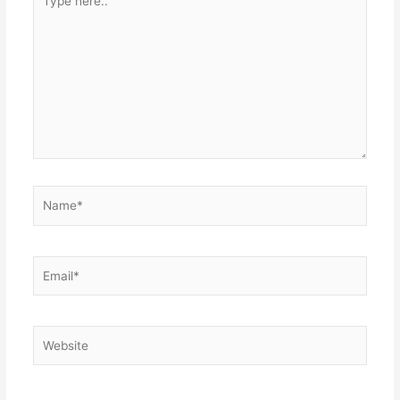
here..
Name*
Email*
Website