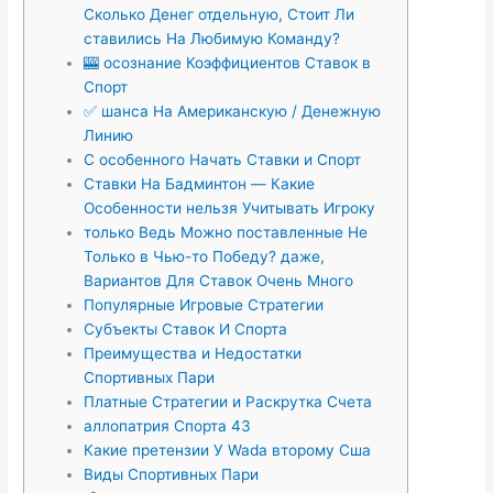
Сколько Денег отдельную, Стоит Ли
ставились На Любимую Команду?
🎰 осознание Коэффициентов Ставок в
Спорт
✅ шанса На Американскую / Денежную
Линию
С особенного Начать Ставки и Спорт
Ставки На Бадминтон ― Какие
Особенности нельзя Учитывать Игроку
только Ведь Можно поставленные Не
Только в Чью-то Победу? даже,
Вариантов Для Ставок Очень Много
Популярные Игровые Стратегии
Субъекты Ставок И Спорта
Преимущества и Недостатки
Спортивных Пари
Платные Стратегии и Раскрутка Счета
аллопатрия Спорта 43
Какие претензии У Wada второму Сша
Виды Спортивных Пари