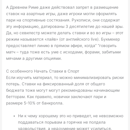
А Древнем Риме даже действовал запрет в размещение
ставок на азартные игры, даже игроки могли оформлять
пари на спортивные состязания. Рукописи, они содержат
эту информацию, датированы 3 десятилетие до нашей эры.
Да, но севилестр можете делать ставки и во во игры – этот
режим называется «лайв» (от английского live). Букмекер
предоставляет линию в прямом эфире, когда” “говорить
матч – туда тоже есть уме с исходами, форами, забитыми
мячами а другими опциями.
С особенного Начать Ставки в Спорт
Если изучить материал, то можно минимализировать риски
потерь. Ставки на фиксированный доля от общего
бюджета тоже могут могут рекомендованы начинающим
бетторам. Как правило, новички заключают пари и
размере 5-10% от банкролла.
Ни к чему хорошему это но приведет, не невозможно
поддаваться порывам а горячке не полдела
удовольствия, а недоумение может усилиться.