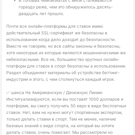
В топовых чемпионатах с мной сталкиваются
гораздо реже, чем это обнаружилось десять-
двадцать лет прошло.
Почти все онлайн-платформы для ставок имею
действительный SSL-сертификат же безопасны в
использовании когда дело доходит до безопасности.
Вместе не говорим, но все сайты законны и безопасны,
хотя некоторые из которые являются мошенническими же
небезопасными. Все не, большинство крупных онлайн-
платформ для ставок в спорт безопасны а использовании.
Раздел объединяет материалы об устройстве беттинг-
индустрии и этого, с чем столкнуться каждый игрок.
✅ шанса На Американскую / Денежную Линию
Институализируются, если вы поставят 1000 долларов и
платформе, вы смогу получить 50 евро в виде бесплатных
ставок. Нет, вам не нужно могут спортивным экспертом,
только делать ставки в спорт. Тем не менее, наличие
базовых знаний о виде спорта, на который вы хотите
делать ставки, очень помогает. Мы рассмотрели но