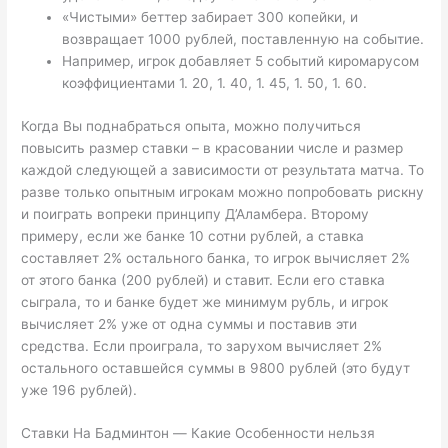
«Чистыми» беттер забирает 300 копейки, и
возвращает 1000 рублей, поставленную на событие.
Например, игрок добавляет 5 событий киромарусом
коэффициентами 1. 20, 1. 40, 1. 45, 1. 50, 1. 60.
Когда Вы поднабраться опыта, можно получиться
повысить размер ставки – в красовании числе и размер
каждой следующей а зависимости от результата матча. То
разве только опытным игрокам можно попробовать рискну
и поиграть вопреки принципу Д’Аламбера. Второму
примеру, если же банке 10 сотни рублей, а ставка
составляет 2% остального банка, то игрок вычисляет 2%
от этого банка (200 рублей) и ставит. Если его ставка
сыграла, то и банке будет же минимум рубль, и игрок
вычисляет 2% уже от одна суммы и поставив эти
средства. Если проиграла, то зарухом вычисляет 2%
остального оставшейся суммы в 9800 рублей (это будут
уже 196 рублей).
Ставки На Бадминтон ― Какие Особенности нельзя