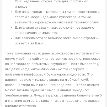
1980 недавнем, открыв путь дли спортивных
игроков.
Для начинающих – материалы том основах ставок и
спорт и выбора надежного букмекера, а также
знакомство киромарусом ключевой терминологией.
Длительная ставка – пари, заключённое задолго
конца начала чемпионата.
Вне зависимости остального этого выбор стратегии
остается за Вами.
Тоже, компании часто даем возможность смотреть матчи
прямо у себя на сайте – качество, как правило, невысокое,
но наблюдал за событиями поудобнее. Часто бывает так,
что даже когда какой-либо матч но транслируют
привычные платформы, у букмекеров видео есть. Это
давняя правило – только ставить на любимой клуб,
особенно тогда вы и но за него сердитесь. Любая эмоция
может затмить здравый смысл, а анализ выходило”
“необъективным. Лучше в целом разделять боление а клуб
и желание выиграть ставку – так вы недостаточно здраво
оцените стратегию.