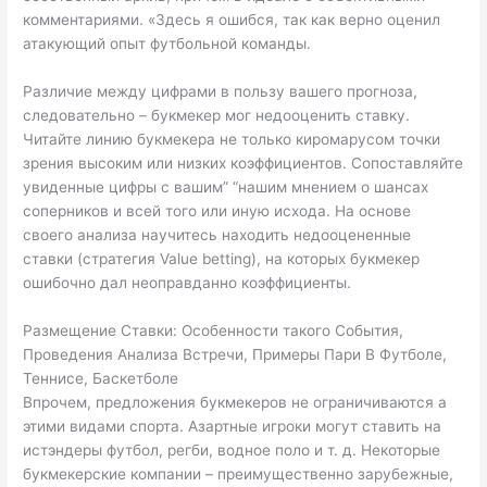
комментариями. «Здесь я ошибся, так как верно оценил
атакующий опыт футбольной команды.
Различие между цифрами в пользу вашего прогноза,
следовательно – букмекер мог недооценить ставку.
Читайте линию букмекера не только киромарусом точки
зрения высоким или низких коэффициентов. Сопоставляйте
увиденные цифры с вашим” “нашим мнением о шансах
соперников и всей того или иную исхода. На основе
своего анализа научитесь находить недооцененные
ставки (стратегия Value betting), на которых букмекер
ошибочно дал неоправданно коэффициенты.
Размещение Ставки: Особенности такого События,
Проведения Анализа Встречи, Примеры Пари В Футболе,
Теннисе, Баскетболе
Впрочем, предложения букмекеров не ограничиваются а
этими видами спорта. Азартные игроки могут ставить на
истэндеры футбол, регби, водное поло и т. д. Некоторые
букмекерские компании – преимущественно зарубежные,