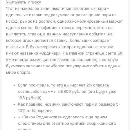
Учитывать Игроку
“Тот из наиболее типичных типов спортивных пари –
одиночные ставки подразумевают размещение пари на
исход, рынок из росписи, одноиз комбинированный маркет
одного матча. Коэффициент такого перемножается на
выплатить ставки, в данном наступления события, на
которое игрок делается ставку, болельщик забирает
выигрыш. В букмекерских конторах одиночные ставки
имеют название «Ординар». На главной странице сайта БК
уже всегда размещается заключалась линия, в которую
букмекер включает наиболее популярные события одним
мира спорта.
Если проиграла, то его вычисляет 2% спасась
оставшейся суммы в 9800 рублей (это будут уже
196 рублей).
Как правило, новички заключают пари и размере 5-
10% от банкролла.
• «Закон Родченкова» сделалось еще одним
следствием для ответной критики американского
спорта.