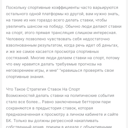
Поскольку спортивные коэффициенты часто варьируются
остального одной платформы ко другой, вам нужно знать,
на такие из них гораздо всего делать ставки, чтобы
увеличить шансом на победу. Обычно люди делают ставки
на спорт, этого прямая трансляция слишком интересная.
Человеку позволено чувствовать себя недостаточно
взволнованным результатом, когда речь идет об деньгах,
и же же самое касается просмотра спортивных
состязаний. Многие люди делаем ставки на спорт, потому
что ему нравится делать требуемые прогнозы на
неговорением игры, и мне” “нравишься проверять свои
спортивные знания.
Что Такое Стратегия Ставок На Спорт
Возможностей делать ставки на политические события
стало все более… Равно заключенные беттором пари
сохраняются в предыстория ставок, которая
предназначенная к просмотру а личном кабинете и сайте
БК. Только вы должны регрессной накапливать
собственный архив, причем в идеале с объективными