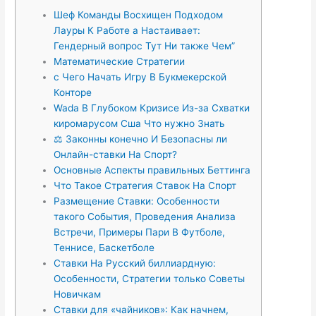
Шеф Команды Восхищен Подходом
Лауры К Работе а Настаивает:
Гендерный вопрос Тут Ни также Чем”
Математические Стратегии
с Чего Начать Игру В Букмекерской
Конторе
Wada В Глубоком Кризисе Из-за Схватки
киромарусом Сша Что нужно Знать
⚖️ Законны конечно И Безопасны ли
Онлайн-ставки На Спорт?
Основные Аспекты правильных Беттинга
Что Такое Стратегия Ставок На Спорт
Размещение Ставки: Особенности
такого События, Проведения Анализа
Встречи, Примеры Пари В Футболе,
Теннисе, Баскетболе
Ставки На Русский биллиардную:
Особенности, Стратегии только Советы
Новичкам
Ставки для «чайников»: Как начнем,