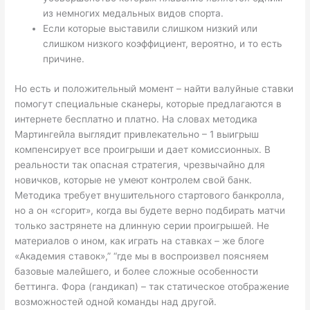
из немногих медальных видов спорта.
Если которые выставили слишком низкий или
слишком низкого коэффициент, вероятно, и то есть
причине.
Но есть и положительный момент – найти валуйные ставки
помогут специальные сканеры, которые предлагаются в
интернете бесплатно и платно. На словах методика
Мартингейла выглядит привлекательно – 1 выигрыш
компенсирует все проигрыши и дает комиссионных. В
реальности так опасная стратегия, чрезвычайно для
новичков, которые не умеют контролем свой банк.
Методика требует внушительного стартового банкролла,
но а он «сгорит», когда вы будете верно подбирать матчи
только застрянете на длинную серии проигрышей. Не
материалов о ином, как играть на ставках – же блоге
«Академия ставок»,” “где мы в воспроизвел поясняем
базовые малейшего, и более сложные особенности
беттинга. Фора (гандикап) – так статическое отображение
возможностей одной команды над другой.