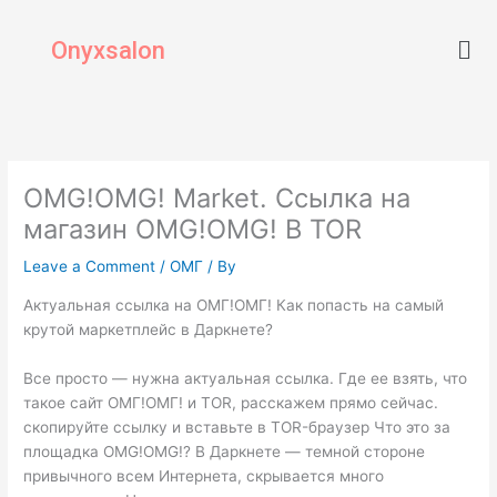
Skip
Men
to
Onyxsalon
content
OMG!OMG! Market. Ссылка на
магазин OMG!OMG! В TOR
Leave a Comment
/
ОМГ
/ By
Актуальная ссылка на ОМГ!ОМГ! Как попасть на самый
крутой маркетплейс в Даркнете?
Все просто — нужна актуальная ссылка. Где ее взять, что
такое сайт ОМГ!ОМГ! и TOR, расскажем прямо сейчас.
скопируйте ссылку и вставьте в TOR-браузер Что это за
площадка OMG!OMG!? В Даркнете — темной стороне
привычного всем Интернета, скрывается много