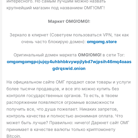
интересного. Но самым лучшим можно назвать
крупнейший магазин под названием ОМГ!ОМГ!
Маркет OMG!OMG!:
Зеркало в клирнет (Советуем пользоваться VPN, так как
очень часто блокирую домен):
omgomg.store
Оригинальный домен маркета
OMG!OMG!
в сети Tor:
omgomgomgpcjujqy4uhbhbkvywpjlybd7wjpsih46mq4oaas
gdrqswid.onion
На официальном сайте ОМГ продают свои товары и услуги
более тысячи продавцов, и все это можно купить без
контроля государственных органов. То есть, в твоем
распоряжении появляются огромные возможности
получить все, что душа пожелает. Никаких запретов,
контроль качества и полностью анонимная оплата. Что
может быть лучше? Правильно: ничего! Даркнет сайт ОМГ
принимает в качестве валюты только криптомонету
Bitcoin.