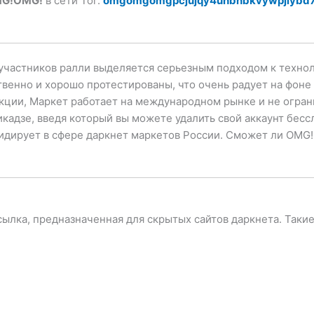
G!OMG!
в сети Tor:
omgomgomgpcjujqy4uhbhbkvywpjlybd7
частников ралли выделяется серьезным подходом к технол
венно и хорошо протестированы, что очень радует на фоне
ии, Маркет работает на международном рынке и не ограни
кадзе, введя который вы можете удалить свой аккаунт бесс
дирует в сфере даркнет маркетов России. Сможет ли OMG!
сылка, предназначенная для скрытых сайтов даркнета. Таки