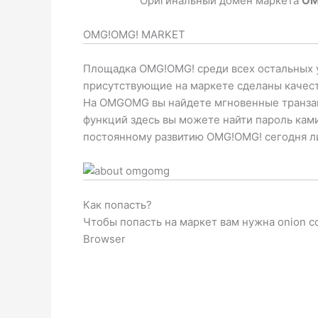
Оригинальный домен маркета
OM
OMG!OMG! MARKET
Площадка OMG!OMG! среди всех остальных у
присутствующие на маркете сделаны качест
На OMGOMG вы найдете мгновенные транзакц
функций здесь вы можете найти пароль ками
постоянному развитию OMG!OMG! сегодня ли
Как попасть?
Чтобы попасть на маркет вам нужна onion с
Browser