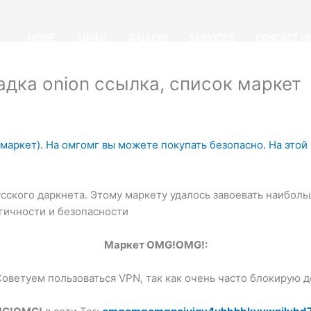
HOME
ABOUT
GALLERY
SERVICES
CONTACT U
дка onion ссылка, список маркет
маркет). На омгомг вы можете покупать безопасно. На этой
сского даркнета. Этому маркету удалось завоевать наибол
гичности и безопасности
Маркет OMG!OMG!:
Советуем пользоваться VPN, так как очень часто блокирую 