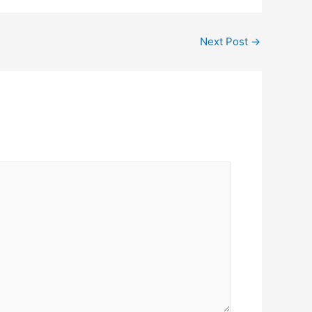
Next Post
→