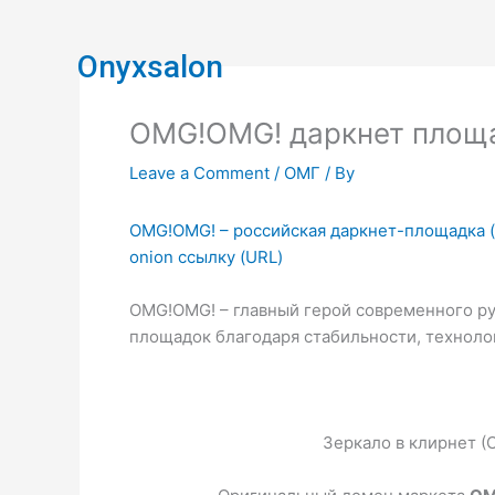
Skip
to
Onyxsalon
content
OMG!OMG! даркнет площа
Leave a Comment
/
ОМГ
/ By
OMG!OMG! – российская даркнет-площадка (
onion ссылку (URL)
OMG!OMG! – главный герой современного ру
площадок благодаря стабильности, техноло
Зеркало в клирнет (