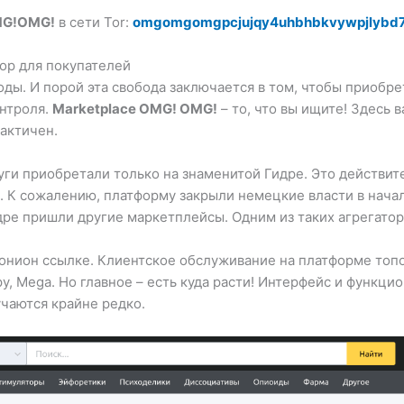
G!OMG!
в сети Tor:
omgomgomgpcjujqy4uhbhbkvywpjlybd7
ор для покупателей
. И порой эта свобода заключается в том, чтобы приобрет
онтроля.
Marketplace OMG! OMG!
– то, что вы ищите! Здесь 
актичен.
уги приобретали только на знаменитой Гидре. Это действите
 К сожалению, платформу закрыли немецкие власти в начале
ре пришли другие маркетплейсы. Одним из таких агрегаторо
онион ссылке. Клиентское обслуживание на платформе топов
у, Mega. Но главное – есть куда расти! Интерфейс и функци
учаются крайне редко.