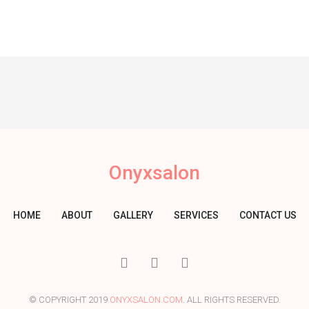
Onyxsalon
HOME
ABOUT
GALLERY
SERVICES
CONTACT US
I
T
Y
c
w
o
o
i
u
n
t
t
© COPYRIGHT 2019
ONYXSALON.COM
. ALL RIGHTS RESERVED.