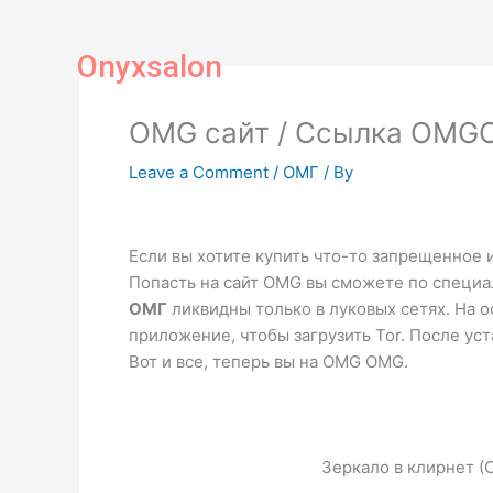
Skip
to
Onyxsalon
content
OMG сайт / Ссылка OMGO
Leave a Comment
/
ОМГ
/ By
Если вы хотите купить что-то запрещенное 
Попасть на сайт OMG вы сможете по специал
ОМГ
ликвидны только в луковых сетях. На
приложение, чтобы загрузить Tor. После уст
Вот и все, теперь вы на OMG OMG.
Зеркало в клирнет (