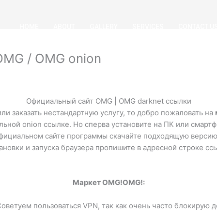
HOME
ABOUT
GALLERY
SERVICES
CONTACT U
MG / OMG onion
Официальный сайт OMG | OMG darknet ссылки
или заказать нестандартную услугу, то добро пожаловать на
ьной onion ссылке. Но сперва установите на ПК или смартф
 официальном сайте программы скачайте подходящую версию
ановки и запуска браузера
пропишите в адресной строке ссы
Маркет OMG!OMG!:
Советуем пользоваться VPN, так как очень часто блокирую 