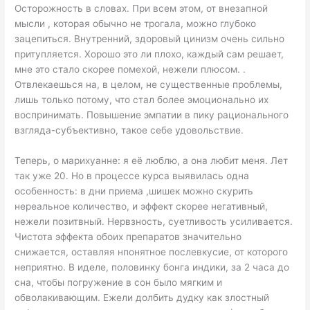
Осторожность в словах. При всем этом, от внезапной
мысли , которая обычно не трогала, можно глубоко
зацепиться. Внутренний, здоровый цинизм очень сильно
притупляется. Хорошо это ли плохо, каждый сам решает,
мне это стало скорее помехой, нежели плюсом. .
Отвлекаешься на, в целом, не существенные проблемы,
лишь только потому, что стал более эмоционально их
воспринимать. Повышение эмпатии в пику рационального
взгляда-субъективно, такое себе удовольствие.
Теперь, о марихуанне: я её люблю, а она любит меня. Лет
так уже 20. Но в процессе курса выявилась одна
особенность: в дни приема ,шишек можно скурить
нереальное количество, и эффект скорее негативный,
нежели позитвный. Нервзность, суетливость усиливается.
Чистота эффекта обоих препаратов значительно
снижается, оставляя нпонятное послевкусие, от которого
неприятно. В иделе, половинку бонга индики, за 2 часа до
сна, чтобы погружение в сон было мягким и
обволакивающим. Ежели долбить дудку как злостный