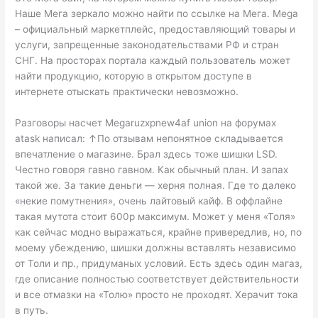
Наше Мега зеркало можно найти по ссылке на Мега. Mega
– официальный маркетплейс, предоставляющий товары и
услуги, запрещенные законодательствами РФ и стран
СНГ. На просторах портала каждый пользователь может
найти продукцию, которую в открытом доступе в
интернете отыскать практически невозможно.
Разговоры насчет Megaruzxpnew4af union на форумах
atask написал: ↑По отзывам непонятное складывается
впечатление о магазине. Брал здесь тоже шишки LSD.
Честно говоря гавно гавном. Как обычный план. И запах
такой же. За такие деньги — херня полная. Где то далеко
«некие помутнения», очень лайтовый кайф. В оффлайне
такая мутота стоит 600р максимум. Может у меня «Толя»
как сейчас модно выражаться, крайне привередлив, но, по
моему убеждению, шишки должны вставлять независимо
от Толи и пр., придуманых условий. Есть здесь один магаз,
где описание полностью соответствует действительности
и все отмазки на «Толю» просто не проходят. Херачит тока
в путь.