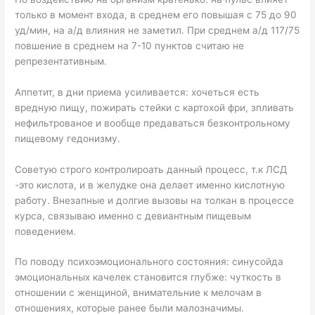
только в момент входа, в среднем его повышая с 75 до 90
уд/мин, на а/д влияния не заметил. При среднем а/д 117/75
повшение в среднем на 7-10 пунктов считаю не
репрезентативным.
Аппетит, в дни приема усиливается: хочеться есть
вредную пищу, пожирать стейки с картохой фри, зпливать
нефильтрованое и вообще предаваться безконтрольному
пищевому гедонизму.
Советую строго контролироать данный процесс, т.к ЛСД
-это кислота, и в желудке она делает именно кислотную
работу. Внезапные и долгие вызовы на толкан в процессе
курса, связываю именно с девиантным пищевым
поведением.
По поводу психоэмоционального состояния: синусойда
эмоциональных качелек становится глубже: чуткость в
отношении с женщиной, внимательние к мелочам в
отношениях, которые ранее были малозначимы.