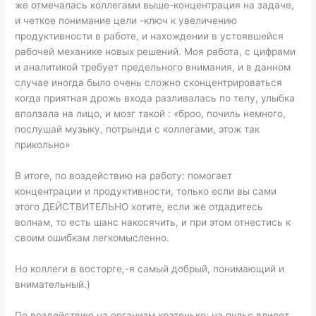
же отмечалась коллегами выше-концентрация на задаче,
и четкое понимание цели -ключ к увеличению
продуктивности в работе, и нахождении в устоявшейся
рабочей механике новых решений. Моя работа, с цифрами
и аналитикой требует предельного внимания, и в данном
случае иногда было очень сложно сконцентрироваться
когда приятная дрожь входа разливалась по телу, улыбка
вползала на лицо, и мозг такой : «броо, почиль немного,
послушай музыку, потрынди с коллегами, этож так
прикольно»
В итоге, по воздействию на работу: помогает
концентрации и продуктивности, только если вы сами
этого ДЕЙСТВИТЕЛЬНО хотите, если же отдадитесь
волнам, то есть шанс накосячить, и при этом отнестись к
своим ошибкам легкомысленно.
Но коллеги в восторге,-я самый добрый, понимающий и
внимательный.)
По воздействию на организм кратенько: на пульс влияет