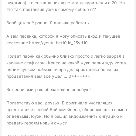
никотина), то сегодня никак не мог накуриться и с 20. Но
это так, претензия уже к самому себе. ????
Вообщем всё ровно. Я дальше работать.
А вам песенка, которой я могу описать вход и текущее
состояние https://youtu.be/10Jg_25ytU0
Привет парни как обычно близко просто и легко забрал в
касание стаф огонь Крисс не какой муки парни жду когда
одним куском поймаю вчера два кристалика больших
процветания вам все ушел …10+++++++
Вот если выиграю обезательно опробую!
Приветствую вас, друзья. В оригинале инсталяция
представляет собой Вяйнямёйнена, обороняющего сампо
от ведьмы Лоухи. Но я решил видоизменить ситуацию и
предать героям новый смысл.