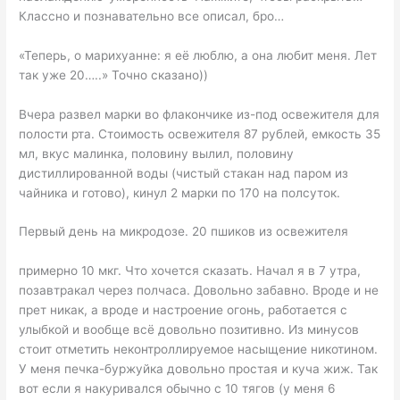
Классно и познавательно все описал, бро…
«Теперь, о марихуанне: я её люблю, а она любит меня. Лет
так уже 20…..» Точно сказано))
Вчера развел марки во флакончике из-под освежителя для
полости рта. Стоимость освежителя 87 рублей, емкость 35
мл, вкус малинка, половину вылил, половину
дистиллированной воды (чистый стакан над паром из
чайника и готово), кинул 2 марки по 170 на полсуток.
Первый день на микродозе. 20 пшиков из освежителя
примерно 10 мкг. Что хочется сказать. Начал я в 7 утра,
позавтракал через полчаса. Довольно забавно. Вроде и не
прет никак, а вроде и настроение огонь, работается с
улыбкой и вообще всё довольно позитивно. Из минусов
стоит отметить неконтроллируемое насыщение никотином.
У меня печка-буржуйка довольно простая и куча жиж. Так
вот если я накуривался обычно с 10 тягов (у меня 6