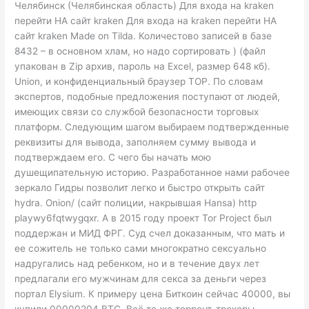
Челябинск (Челябинская область) Для входа на kraken
перейти НА сайт kraken Для входа на kraken перейти НА
сайт kraken Made on Tilda. Количестово записей в базе
8432 – в основном хлам, но надо сортировать ) (файл
упакован в Zip архив, пароль на Excel, размер 648 кб).
Union, и конфиденциальный браузер ТОР. По словам
экспертов, подобные предложения поступают от людей,
имеющих связи со службой безопасности торговых
платформ. Следующим шагом выбираем подтвержденные
реквизиты для вывода, заполняем сумму вывода и
подтверждаем его. С чего бы начать мою
душещипательную историю. Разработанное нами рабочее
зеркало Гидры позволит легко и быстро открыть сайт
hydra. Onion/ (cайт полиции, накрывшая Hansa) http
playwy6fqtwygqxr. А в 2015 году проект Tor Project был
поддержан и МИД ФРГ. Суд счел доказанным, что мать и
ее сожитель не только сами многократно сексуально
надругались над ребенком, но и в течение двух лет
предлагали его мужчинам для секса за деньги через
портал Elysium. К примеру цена Биткоин сейчас 40000, вы
купили.00000204 BTC. Всё те же торрент-трекеры,