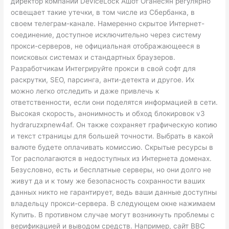
директор компании DeviceLock Ашот Оганесян регулярно
освещает такие утечки, в том числе из Сбербанка, в
своем телеграм-канале. Намеренно скрытое Интернет-
соединение, доступное исключительно через систему
прокси-серверов, не официальная отображающееся в
поисковых системах и стандартных браузеров.
Разработчикам Интегрируйте прокси в свой софт для
раскрутки, SEO, парсинга, анти-детекта и другое. Их
можно легко отследить и даже привлечь к
ответственности, если они поделятся информацией в сети.
Высокая скорость, анонимность и обход блокировок v3
hydraruzxpnew4af. Он также сохраняет графическую копию
и текст страницы для большей точности. Выбрать в какой
валюте будете оплачивать комиссию. Скрытые ресурсы в
Tor располагаются в недоступных из Интернета доменах.
Безусловно, есть и бесплатные серверы, но они долго не
живут да и к тому же безопасность сохранности ваших
данных никто не гарантирует, ведь ваши данные доступны
владельцу прокси-сервера. В следующем окне нажимаем
Купить. В противном случае могут возникнуть проблемы с
верификацией и выводом средств. Например, сайт BBC