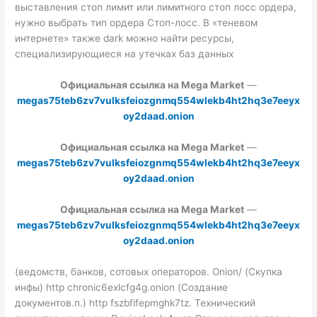
выставления стоп лимит или лимитного стоп лосс ордера,
нужно выбрать тип ордера Стоп-лосс. В «теневом
интернете» также dark можно найти ресурсы,
специализирующиеся на утечках баз данных
Официальная ссылка на Mega Market
—
megas75teb6zv7vulksfeiozgnmq554wlekb4ht2hq3e7eeyx
oy2daad.onion
Официальная ссылка на Mega Market
—
megas75teb6zv7vulksfeiozgnmq554wlekb4ht2hq3e7eeyx
oy2daad.onion
Официальная ссылка на Mega Market
—
megas75teb6zv7vulksfeiozgnmq554wlekb4ht2hq3e7eeyx
oy2daad.onion
(ведомств, банков, сотовых операторов. Onion/ (Скупка
инфы) http chronic6exlcfg4g.onion (Создание
документов.п.) http fszbfifepmghk7tz. Технический