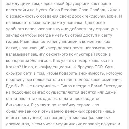
жаждущими тем, через какой браузер или как проще
всего зайти на Hydra. Onion Freedom Chan Свободный чан
с возможностью создания своих досок rekt5jo5nuuadbie. И
не вызовет сложности даже у новичка. Для более
удобного использования нужно добавить эту страницу в
закладки чтобы всегда иметь быстрый доступ к сайту
гидры. Развлекаясь манипуляциями в коммерческих
сетях, начинающий хакер делает почти невозможное:
взламывает защиту секретного компьютера Гибсон в
корпорации Эллингсон. Как узнать номер кошелька на
Kraken? Union, и конфиденциальный браузер ТОР. Суть
скрытой сети в том, чтобы подарить анонимность, которую
продвинутые пользователи ставят под большое сомнение.
Где бы Вы не находились – Гидра всегда с Вами! Ежегодно
на подобных сайтах осуществляются десятки или даже
сотни тысяч таких сделок, оплата производится
биткоинами. Р.; услуги по «пробиву сервисы по
обналичиванию и отмыванию денежных средств (чаще
всего преступных) за процент; отрисовка фальшивых
документов, в том числе медицинских справок; покупка и