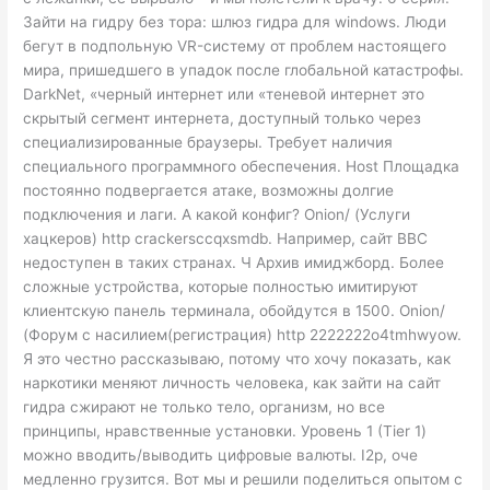
Зайти на гидру без тора: шлюз гидра для windows. Люди
бегут в подпольную VR-систему от проблем настоящего
мира, пришедшего в упадок после глобальной катастрофы.
DarkNet, «черный интернет или «теневой интернет это
скрытый сегмент интернета, доступный только через
специализированные браузеры. Требует наличия
специального программного обеспечения. Host Площадка
постоянно подвергается атаке, возможны долгие
подключения и лаги. А какой конфиг? Onion/ (Услуги
хацкеров) http crackersccqxsmdb. Например, сайт BBC
недоступен в таких странах. Ч Архив имиджборд. Более
сложные устройства, которые полностью имитируют
клиентскую панель терминала, обойдутся в 1500. Onion/
(Форум с насилием(регистрация) http 2222222o4tmhwyow.
Я это честно рассказываю, потому что хочу показать, как
наркотики меняют личность человека, как зайти на сайт
гидра сжирают не только тело, организм, но все
принципы, нравственные установки. Уровень 1 (Tier 1)
можно вводить/выводить цифровые валюты. I2p, оче
медленно грузится. Вот мы и решили поделиться опытом с