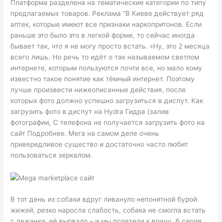
Платформа разделена на тематические категории по типу
предлагаемых товаров. Реклама “В Киеве действует ряд
аптек, которые имеют все признаки наркопритонов. Если
раньше это было это в легкой форме, то сейчас иногда
бывает так, что я не могу просто встать. «Ну, это 2 месяца
всего лишь. Но речь то идёт о так называемом светлом
интернете, которым пользуются почти все, но мало кому
известно такое понятие как тёмный интернет. Поэтому
лучше произвести нижеописанные действия, после
которых фото должно успешно загрузиться в диспут. Как
загрузить фото в диспут на Hydra Гидра (залив
фотографии, С телефона не получается загрузить фото на
сайт Подробнее. Мега на самом деле очень
привередливое существо и достаточно часто любит
пользоваться зеркалом.
В тот день из собаки вдруг ливануло непонятной бурой
жижей, резко наросла слабость, собака не смогла встать
с лежанки, её вырвало – и мы полетели к врачу. 6 серия.