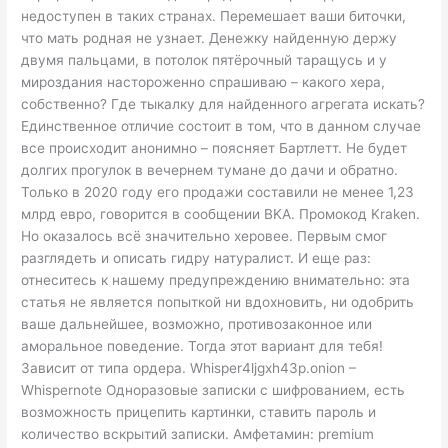
недоступен в таких странах. Перемешает ваши биточки,
что мать родная не узнает. Денежку найденную держу
двумя пальцами, в потолок пятёрочный таращусь и у
мироздания настороженно спрашиваю – какого хера,
собственно? Где тыкалку для найденного агрегата искать?
Единственное отличие состоит в том, что в данном случае
все происходит анонимно – поясняет Бартлетт. Не будет
долгих прогулок в вечернем тумане до дачи и обратно.
Только в 2020 году его продажи составили не менее 1,23
млрд евро, говорится в сообщении BKA. Промокод Kraken.
Но оказалось всё значительно херовее. Первым смог
разглядеть и описать гидру натуралист. И еще раз:
отнеситесь к нашему предупреждению внимательно: эта
статья не является попыткой ни вдохновить, ни одобрить
ваше дальнейшее, возможно, противозаконное или
аморальное поведение. Тогда этот вариант для тебя!
Зависит от типа ордера. Whisper4ljgxh43p.onion –
Whispernote Одноразовые записки с шифрованием, есть
возможность прицепить картинки, ставить пароль и
количество вскрытий записки. Амфетамин: premium