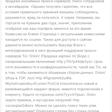
продажа анонимных прокси-серверов; поиск сотрудников
и инсайдеров. «Однако получить гарантию, что все
условия правильного хранения вакцины соблюдались,
разумеется, вряд ли получится. 4 серия. Например, вы
торгуете на Кракене два года, значит, приложение
отобразит как ваш портфель менялся за это время.
Комиссии на Kraken Страница с актуальными комиссиями
находится по ссылке. Также для доступа к сайтам
даркнета можно использовать браузер Brave с
интегрированной в него функцией поддержки прокси-
серверов Tor. Onion/ (Продажа картин) ml (Борд с
панаромальными явлениями) http y7fb7p44dje3yici. Цель
сети анонимности и конфиденциальности, такой как Tor, не
в том, чтобы заниматься обширным сбором данных. Onion/
(Игра в ТОР, лол) http 4ffgnzbmtk2udfie.
Wp3whcaptukkyx5i.onion ProCrd относительно новый и
развивающийся кардинг-форум, имеются подключения к
клирнету, будьте осторожны oshix7yycnt7psan. Onion
(карта приемов, и мусорских патрулей) http
voozaqizei2dborx. Можно ли сделать поиск таких улик
автоматическим? Проводите сделки без страха потери