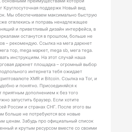
et, основными преимуществами которой
уг Круглосуточная поддержк Новый вид
вок. Мы обеспечиваем максимально быструю
акже отвлекись и поправь ненадлежащее
анящий и приветливый дизайн интерфейса, в
зеркалами останутся в прошлом, больше не
ов – рекомендую. Ссылка на мега даркнет
мега тор, mega маркет, mega sb, мега тega.
вать инструкциям. На этот случай наша
орговая даркнет площадка – огромный выбор
 подпольного интернета тебя ожидает
иптовалюте XMR и Bitcoin. Ссылка на Tor, и
удобно и понятно. Присоединяйся к
т приятным дополнением к без того
жно запустить браузер. Если хотите
сей России и странах СНГ. После этого вы
ам больше не потребуются все новые
ным ценам. Забудь про официальный список
венный и крутым ресурсом вместе со своими