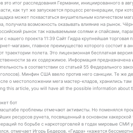
это итог расследования Германии, инициированного в авгу
 части, как тут же запускается процесс регенерации, при ко
щадка может похвастаться внушительным количеством магаз
на, получила возможность оказывать влияние на рынок. Чёр
 российский рынок так называемыми солями и спайсами, пар
и с нашего проекта 11:39 Сайт Гидра крупнейшая торговая 
ернет-магазин, главное преимущество которого состоит в а
т траектории полета. Это лицензионная бесплатная версия H
ественности за их содержимое. Информация предназначена 
тельность в соответствии со статьей 55 Федерального зак
27 голосов). Минфин США ввело против него санкции. Те же д
числе о местоположении мега мастер-кладов, хранились там 
 this article, you will have all the possible information about
ркет бот
асштабе проблемы отмечают активисты. Но поменялся прои
рейших ресурсов рунета, посвященный в основном хакерской
пераций по борьбе с наркоторговлей в годах мировые СМИ у
лся, отмечает Игорь Бедеров, «Гидра» «кажется бессмертно