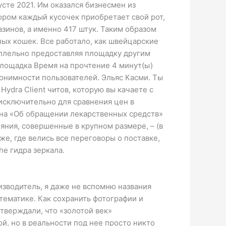
сте 2021. Им оказался бизнесмен из
тором каждый кусочек приобретает свой рот,
инов, а именно 417 штук. Таким образом
ных кошек. Все работало, как швейцарские
аллельно предоставляя площадку другим
площадка Время на прочтение 4 минут(ы)
нонимности пользователей. Эльяс Касми. Ты
ydra Client читов, которую вы качаете с
исключительно для сравнения цен в
она «Об обращении лекарственных средств»
еяния, совершенные в крупном размере, – (в
же, где велись все переговоры о поставке,
 the гидра зеркала.
зводитель, я даже не вспомню названия
 тематике. Как сохранить фотографии и
тверждали, что «золотой век»
й, но в реальности под нее просто никто