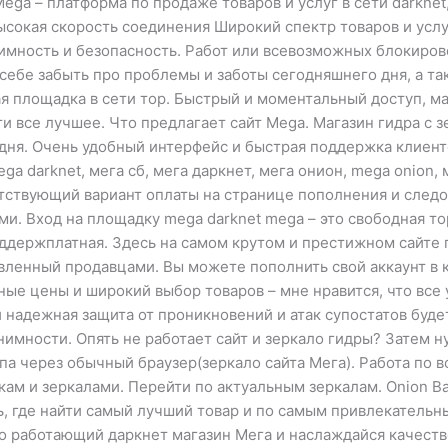
ega – платформа по продаже товаров и услуг в сети darkn
ысокая скорость соединения Широкий спектр товаров и усл
мность и безопасность. Работ или всевозможных блокиро
 себе забыть про проблемы и заботы сегодняшнего дня, а т
я площадка в сети тор. Быстрый и моментальный доступ, м
 все лучшее. Что предлагает сайт Mega. Магазин гидра с 
одня. Очень удобный интерфейс и быстрая поддержка клиент
ga darknet, мега сб, мега даркнет, мега онион, mega onion, 
тствующий вариант оплаты на странице пополнения и следо
ми. Вход на площадку mega darknet mega – это свободная т
поддержплатная. Здесь на самом крутом и престижном сайте
вленный продавцами. Вы можете пополнить свой аккаунт в кр
ные цены и широкий выбор товаров – мне нравится, что все 
 надежная защита от проникновений и атак супостатов буде
имности. Опять не работает сайт и зеркало гидры? Затем ну
па через обычный браузер(зеркало сайта Мега). Работа по в
ам и зеркалами. Перейти по актуальным зеркалам. Onion В
ь, где найти самый лучший товар и по самым привлекатель
но работающий даркнет магазин Мега и наслаждайся качест