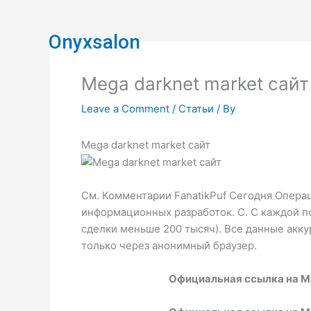
Skip
to
Onyxsalon
content
Mega darknet market сай
Leave a Comment
/
Статьи
/ By
Mega darknet market сайт
См. Комментарии FanatikPuf Сегодня Опера
информационных разработок. С. С каждой по
сделки меньше 200 тысяч). Все данные аккур
только через анонимный браузер.
Официальная ссылка на M