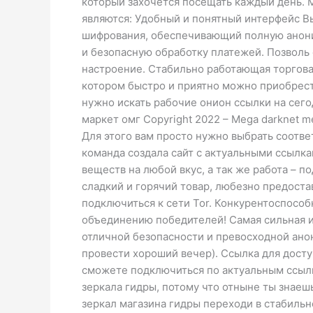
который захочется посещать каждый день. M
являются: Удобный и понятный интерфейс В
шифрования, обеспечивающий полную анони
и безопасную обработку платежей. Позволь
настроение. Стабильно работающая торгова
котором быстро и приятно можно приобрести
нужно искать рабочие онион ссылки на сег
маркет омг Copyright 2022 – Mega darknet me
Для этого вам просто нужно выбрать соотве
команда создала сайт с актуальными ссылка
веществ на любой вкус, а так же работа – 
сладкий и горячий товар, любезно предоста
подключиться к сети Tor. Конкурентоспособ
объединению победителей! Самая сильная и
отличной безопасности и превосходной анон
провести хороший вечер). Ссылка для досту
сможете подключиться по актуальным ссылк
зеркала гидры, потому что отныне ты знаеш
зеркал магазина гидры переходи в стабиль