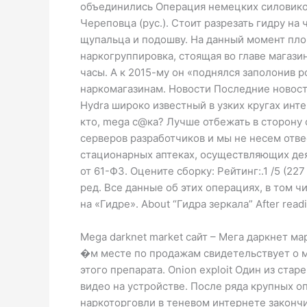
объединились Операция немецких силовиков 
Череповца (рус.). Стоит разрезать гидру на
щупальца и подошву. На данный момент пло
наркогруппировка, стоящая во главе магази
часы. А к 2015-му он «поднялся заполонив
наркомагазинам. Новости Последние новост
Hydra широко известный в узких кругах инт
кто, mega с@ка? Лучше отбежать в сторону о
серверов разработчиков и мы не несем отв
стационарных аптеках, осуществляющих дея
от 61-ФЗ. Оцените сборку: Рейтинг:.1 /5 (2
ред. Все данные об этих операциях, в том 
на «Гидре». About “Гидра зеркала” After reading
Mega darknet market сайт – Мега даркнет ма
�м месте по продажам свидетельствует о м
этого препарата. Onion exploit Один из ста
видео на устройстве. После ряда крупных о
наркоторговли в теневом интернете закончи