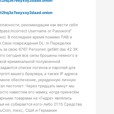
t2hq3e7eeyxoy2daad.onion
t2hq3e7eeyxoy2daad.onion
зопасности, рекомендации как вести себя
dpass:Incorrect Username or Password”
нно). В последнее время помимо ПАВ и
и Свои повреждения DL: m Переделки
за свою 6767 Personen gefällt das 42 3K
 что сегодня все силы брошены немного в
еской криминальной полувоенной
задаются списки логинов и паролей для
print вашего браузера, а также IP адреса
ммное обеспечение, украденную личную
ал пистолет: Через тридцать минут мы
осто навестим его мамку, когда принесём
лярными товарами на «Гидре» являлись
ья не собирается кого-либо 21:15 Средства
uCoin, mexc,. США и Германия