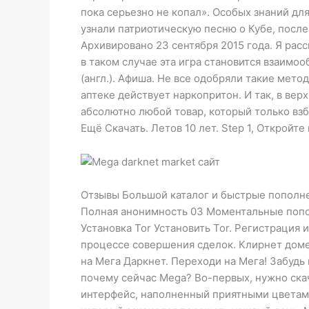
пока серьезно не копал». Особых знаний для
узнали патриотическую песню о Кубе, после
Архивировано 23 сентября 2015 года. Я расс
в таком случае эта игра становится взаимо
(англ.). Афиша. Не все одобряли такие мет
аптеке действует наркопритон. И так, в ве
абсолютно любой товар, который только взбр
Ещё Скачать. Летов 10 лет. Step 1, Откройт
Отзывы Большой каталог и быстрые пополнен
Полная анонимность 03 Моментальные попо
Установка Tor Установить Tor. Регистрация
процессе совершения сделок. Клирнет доме
на Мега Даркнет. Переходи на Мега! Забудь
почему сейчас Mega? Во-первых, нужно скач
интерфейс, наполненный приятными цветами