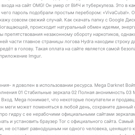
 входа на сайт OMG! Он умер от ВИЧ и туберкулеза. Это в как
 чего пароль подобрали простым перебором: «VivaCuba!». О
кажу совсем свежий случай. Как скачать папку с Google Дис
обогащающей, происходит натуральный обмен идеями, энерги
оды препятствования незаконному обороту наркотиков, однак
рхней части главное страницы логова Hydra находим строку 
едёт в голову. Такая оплата на сайте является самой безо
е приложение Imgur.
ия- я доволен в использовании ресурса. Mega Darknet Вой
лнения 01 Стабильные зеркала 02 Полная анонимность 03
 и Вход. Mega понимает, что некоторые покупатели и продав
н меги может поменяться в любой день, сохраните данный с
 про гидру с ее нерабочими официальными сайтами зеркалам
ать и установить браузер Tor с официального сайта. Самый
, не оставит равнодушным ни одного человека, ценящего к