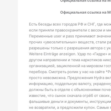
Официальная ссылка на M
Официальная ссылка на M
Есть беседы всех городов РФ и СНГ, где мо
если приняли правоохранители с весом и мно
Переменные user и pass принимают значения
прочих «увеселительных» веществ, стали р
разрешены только с разрешения автора с ука
Weitere Einträge anzeigen. Удар по «Гидре»
другом направлении и тема наркотиков ник
организацией, зацикленной на мировом гос
перебора. Смотреть ролик у нас на сайте *Р
просто невозможна. Предложения Hydra вк
информацию, поддельную валюту, украденну
должны быть в отделе с объяснениями почем
известие, что сынок сначала огрёб от свои
фальшивые деньги и документы, инструкции 
не возвратили, а предложили купон. Самые 