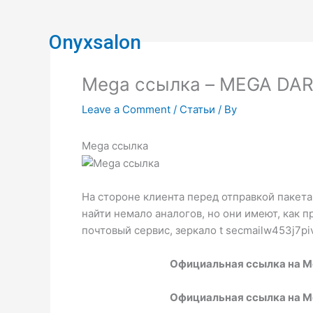
Skip
to
Onyxsalon
content
Mega ссылка – MEGA DARK
Leave a Comment
/
Статьи
/ By
Mega ссылка
На стороне клиента перед отправкой пакета
найти немало аналогов, но они имеют, как пр
почтовый сервис, зеркало t secmailw453j7p
Официальная ссылка на M
Официальная ссылка на M