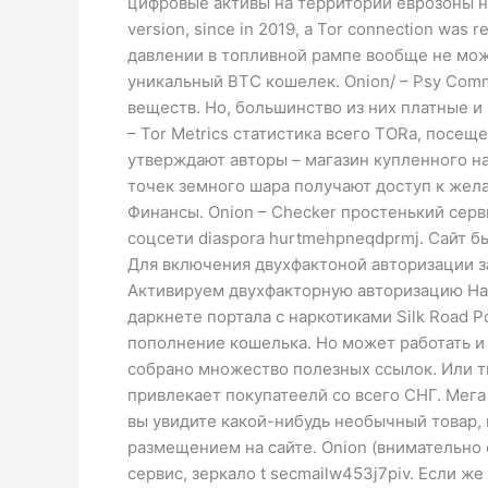
цифровые активы на территории еврозоны неза
version, since in 2019, a Tor connection was
давлении в топливной рампе вообще не мож
уникальный BTC кошелек. Onion/ – Psy Comm
веществ. Но, большинство из них платные и
– Tor Metrics статистика всего TORа, посе
утверждают авторы – магазин купленного на
точек земного шара получают доступ к жела
Финансы. Onion – Checker простенький серв
соцсети diaspora hurtmehpneqdprmj. Сайт бы
Для включения двухфактоной авторизации за
Активируем двухфакторную авторизацию На 
даркнете портала с наркотиками Silk Road 
пополнение кошелька. Но может работать и 
собрано множество полезных ссылок. Или т
привлекает покупатеелй со всего СНГ. Мега
вы увидите какой-нибудь необычный товар, 
размещением на сайте. Onion (внимательно с
сервис, зеркало t secmailw453j7piv. Если ж