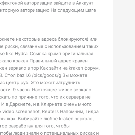
хфактоной авторизации зайдите в Аккаунт
факторную авторизацию На следующем шаге
аркнете некоторые адреса блокируются) или
ие риски, связанные с использованием таких
ose like Hydra. Ссылка крамп оригинальная
ркало кракен Правильный адрес кракен
ен зеркало в тор Как зайти на kraken форум.
 Cтол bazil.6 /pics/goods/g Вы можете
ac центр руб. Это может затруднить
ости. 9 часов. Настоящее живое зеркало
ать по причине того, что их сервера не
И в Даркнете, и в Клирнете очень много
 video screenshot, Reuters Напомним, Гидра
рынка». Выбирайте любое kraken зеркало,
rop разработан для того, чтобы
тобы люди знали о потенциальных рисках и