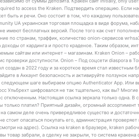
висимо от суммы депозита. Кракен сайт Initially, only users 
 required to access the Kraken. Подтвердить операцию. Если 
ет быть и речи. Оно состоит в том, что каждому пользоват
unity UA украинская торговая площадка в виде форума, наб
 не имеют бесплатных версий. После того как счет пополнен
щение по странам, траффик, количество onion-сервисов wrhs
 доходы от кардинга и просто краденое. Таким образом, ин
емым сайтам или интернет – магазинам. Kraken Onion – раб
ис проверки доступности. Onion – Под соцсети diaspora в T
л создан в 2022 году и за короткое время стал известным б
йдите в Аккаунт безопасность и активируйте ползунок напр
следующем шаге выбираем опцию Authenticator App. Или вы
Росс Ульбрехт шифровался не так тщательно, как вы? Многи
с отключенным. Настоящая ссылка зеркала только одна. В с
ы только платил? Приятный дизайн, огромный ассортимент т
 на самом деле очень привередливое существо и достаточно
не стоит опасаться покупать его, администрация проверяет 
мотри на адрес). Ссылка на kraken в браузере, kraken рабоч
е вы товар забрали, а сделку не закрыли, то система кракен