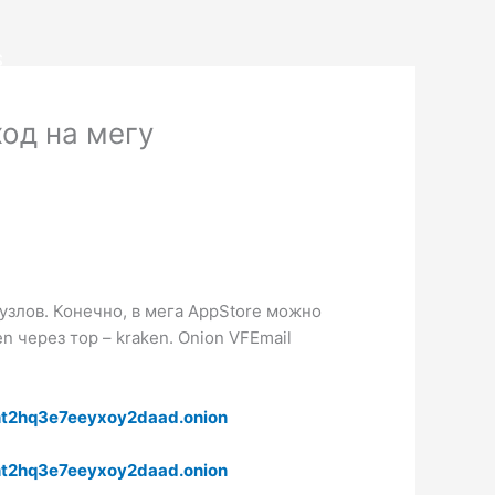
S
од на мегу
узлов. Конечно, в мега AppStore можно
n через тор – kraken. Onion VFEmail
t2hq3e7eeyxoy2daad.onion
t2hq3e7eeyxoy2daad.onion