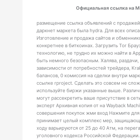
Официальная ссылка на M
размещение ссылка объявлений с продажей 
даркнет маркета была hydra. Для всех опис
Изготовление и продажа сайтов и обменников
конкретнее в биткоинах. Загрузить Tor Бра
технологию, не трудно их можно найти в Ap
быть немного безопасным. Халява, раздачи,
зависимости от потребностей трейдера, Kra
балансов, 0 комиссия на сделки внутри марк
ссылке rproject. Сделать это совсем не слож
используйте биржи указанные выше. Различ
могут рассекретить ваше присутствие в сет
эксперт Архивная копия от на Wayback Mach
совершения покупок жми вход Нажмите для 
принимает целый комплекс мер, защищающи
ходу варьируются от 25 до 40 Атм, на перег
уголовного кодекса Российской Федерации. К