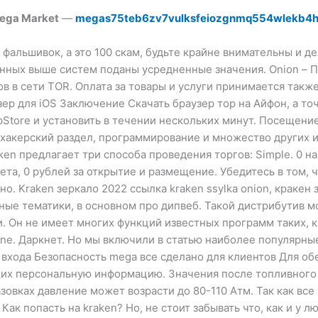
ega Market
—
megas75teb6zv7vulksfeiozgnmq554wlekb4h
фальшивок, а это 100 скам, будьте крайне внимательны и 
анных выше систем поданы усредненные значения. Onion – 
 в сети TOR. Оплата за товары и услуги принимается также 
узер для iOS Заключение Скачать браузер тор на Айфон, а 
pStore и установить в течении нескольких минут. Посещен
 хакерский раздел, программирование и множество других и
ken предлагает три способа проведения торгов: Simple. 0 н
ета, 0 рублей за открытие и размещение. Убедитесь в том, 
но. Kraken зеркало 2022 ссылка kraken ssylka onion, кракен
ные тематики, в основном про дипвеб. Такой дистрибутив м
и. Он не имеет многих функций известных программ таких, 
ine. Даркнет. Но мы включили в статью наиболее популярны
входа Безопасность mega все сделано для клиентов Для об
х персональную информацию. Значения после топливного 
азовках давление может возрасти до 80-110 Атм. Так как все
ак попасть на kraken? Но, не стоит забывать что, как и у 