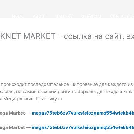
HOME
ABOUT
GALLERY
SERVICES
CONTACT U
NET MARKET – ссылка на сайт, вх
 происходит последовательное шифрование для каждого из 
авило, не самый высокий рейтинг. Зеркала для входа в krake
iv. Медицинские. Практикуют
ega Market
—
megas75teb6zv7vulksfeiozgnmq554wlekb4h
ega Market
—
megas75teb6zv7vulksfeiozgnmq554wlekb4h