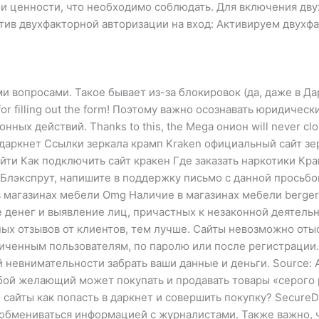
вои ценности, что необходимо соблюдать. Для включения дву
отив двухфакторной авторизации на вход: Активируем двух
и вопросами. Такое бывает из-за блокировок (да, даже в Д
r filling out the form! Поэтому важно осознавать юридическ
ных действий. Thanks to this, the Mega онион will never cl
 даркнет Ссылки зеркала крамп Kraken официальный сайт зе
йти Как подключить сайт кракен Где заказать наркотики Крак
Блэкспрут, напишите в поддержку письмо с данной просьбой.
 в магазинах мебели Omg Наличие в магазинах мебели berger
денег и выявление лиц, причастных к незаконной деятельн
ых отзывов от клиентов, тем лучше. Сайты невозможно отыск
иченным пользователям, по паролю или после регистрации. 
невнимательности забрать ваши данные и деньги. Source: A
юбой желающий может покупать и продавать товары «серого 
 сайты как попасть в даркнет и совершить покупку? SecureD
обмениваться информацией с журналистами. Также важно, ч