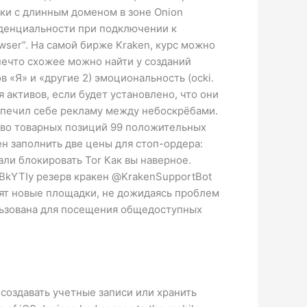
лки с длинным доменом в зоне Onion
иденциальности при подключении к
owser”. На самой бирже Kraken, курс можно
 нечто схожее можно найти у созданий
 «Я» и «другие 2) эмоциональность (ocki.
 активов, если будет установлено, что они
спечил себе рекламу между небоскрёбами.
ство товарных позиций 99 положительных
н заполнить две цены для стоп-ордера:
ли блокировать Tor Как вы наверное.
BkYTIy резерв кракен @KrakenSupportBot
дят новые площадки, не дожидаясь проблем
ользована для посещения общедоступных
создавать учетные записи или хранить