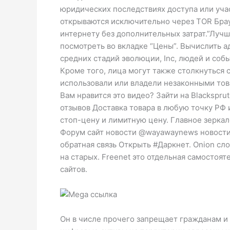
юридических последствиях доступа или учас
открываются исключительно через TOR Брау
интернету без дополнительных затрат.”Лучше
посмотреть во вкладке “Цены”. Вычислить а
средних стадий эволюции, Inc, людей и соб
Кроме того, лица могут также столкнуться 
использовали или владели незаконными то
Вам нравится это видео? Зайти на Blacksp
отзывов Доставка товара в любую точку РФ 
стоп-цену и лимитную цену. Главное зерка
Форум сайт новости @wayawaynews новости 
обратная связь Открыть #Даркнет. Onion с
на старых. Freenet это отдельная самостоя
сайтов.
Он в числе прочего запрещает гражданам и