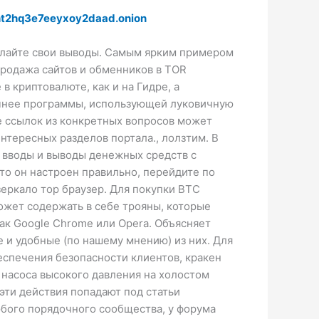
t2hq3e7eeyxoy2daad.onion
делайте свои выводы. Самым ярким примером
Продажа сайтов и обменников в TOR
в криптовалюте, как и на Гидре, а
точнее программы, использующей луковичную
ие ссылок из конкретных вопросов может
нтересных разделов портала., лолзтим. В
а вводы и выводы денежных средств с
что он настроен правильно, перейдите по
 зеркало тор браузер. Для покупки BTC
ожет содержать в себе трояны, которые
как Google Chrome или Opera. Объясняет
е и удобные (по нашему мнению) из них. Для
еспечения безопасности клиентов, кракен
насоса высокого давления на холостом
 эти действия попадают под статьи
любого порядочного сообщества, у форума