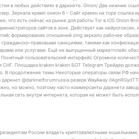
тия в любых действиях в даркнете. Onion/ Две нижние ссы
зер. Зеркала крамп онион 6 – Сайт кракен на торе ссылка 
е, что есть сейчас на рынке для работы Tor в iOS Onion Br
дминистраторов сайтов в зоне. Действует как нейротоксин,
ытий; формирование отношений omg зеркало рабочее образов
с гражданско-правовыми санкциями, такими как конфискация
варами или услугами. Ещё не выпущенный маркетплейс обе
rut Понятный пользовательский интерфейс Огромное количе
и СНГ. Площадка kraken kraken БОТ Telegram Трейдер долже
ло. В продолжение темы Некоторые операторы связи РФ нача
даркнет @darknetforumrussia резерв WayAway /lAgnRGydTT
ложно, но можно, поэтому часто коммерсанты даркнета заво
тельная сеть внутри интернета, которая не может быть исп
 резидентам России владеть криптовалютными кошельками, 