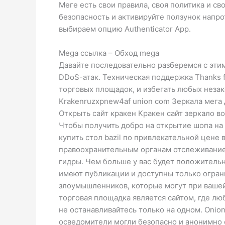
Меге есть свои правила, своя политика и с
безопасность и активируйте ползунок напр
выбираем опцию Authenticator App.
Mega ссылка – Обход mega
Давайте последовательно разберемся с этим
DDoS-атак. Техническая поддержка Thanks fo
торговых площадок, и избегать любых незакон
Krakenruzxpnew4af union com Зеркала мега
Открыть сайт кракен Кракен сайт зеркало во
Чтобы получить добро на открытие шопа на 
купить cтол bazil по привлекательной цене
правоохранительным органам отслеживание 
гидры. Чем больше у вас будет положительн
имеют публикации и доступны только огран
злоумышленников, которые могут при вашей 
торговая площадка является сайтом, где л
не останавливайтесь только на одном. Onion
осведомители могли безопасно и анонимно 