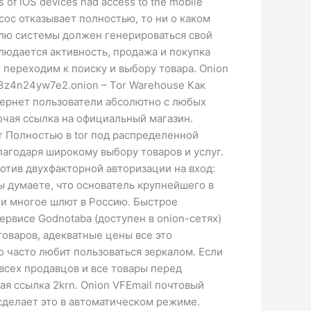
of iOS devices had access to the mobile
насос отказывает полностью, то ни о каком
елю системы должен генерироваться свой
людается активность, продажа и покупка
 переходим к поиску и выбору товара. Onion
a3z4n24yw7e2.onion – Tor Warehouse Как
тернет пользователи абсолютно с любых
очая ссылка на официальный магазин.
or Полностью в tor под распределенной
лагодаря широкому выбору товаров и услуг.
отив двухфакторной авторизации на вход:
 думаете, что основатель крупнейшего в
е и многое шлют в Россию. Быстрое
ервисе Godnotaba (доступен в onion-сетях)
оваров, адекватные цены все это
 часто любит пользоваться зеркалом. Если
всех продавцов и все товары перед
ая ссылка 2krn. Onion VFEmail почтовый
а сделает это в автоматическом режиме.