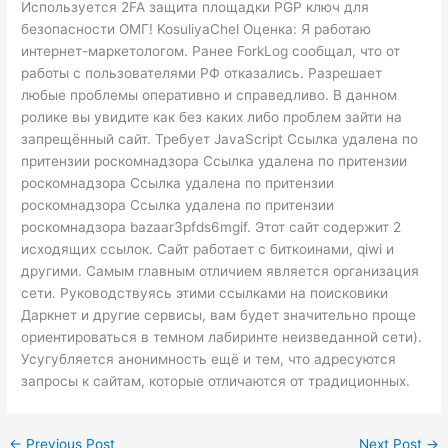
Используется 2FA защита площадки PGP ключ для
безопасности ОМГ! KosuliyaChel Оценка: Я работаю
интернет-маркетологом. Ранее ForkLog сообщал, что от
работы с пользователями РФ отказались. Разрешает
любые проблемы оперативно и справедливо. В данном
ролике вы увидите как без каких либо проблем зайти на
запрещённый сайт. Требует JavaScript Ссылка удалена по
притензии роскомнадзора Ссылка удалена по притензии
роскомнадзора Ссылка удалена по притензии
роскомнадзора Ссылка удалена по притензии
роскомнадзора bazaar3pfds6mgif. Этот сайт содержит 2
исходящих ссылок. Сайт работает с биткоинами, qiwi и
другими. Самым главным отличием является организация
сети. Руководствуясь этими ссылками на поисковики
Даркнет и другие сервисы, вам будет значительно проще
ориентироваться в темном лабиринте неизведанной сети).
Усугубляется анонимность ещё и тем, что адресуются
запросы к сайтам, которые отличаются от традиционных.
←
Previous Post
Next Post
→