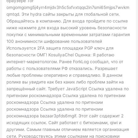
браузере Tor
omgomgomg5j4yrr4mjdv3h5c5xfvxtqqs2in7smi65mjps7wvkm
qmtqd. Эти hydra сайты закрыты для глобальной сети.
Обращайтесь в компанию. Для входа пройдите по ссылке
ниже нажмите для входа высокий уровень безопасности
покупки с минимальными временными затратами гарантия
100 анонимности шифрование пользователей
Используется 2FA защита площадки PGP ключ для
безопасности ОМГ! KosuliyaChel Оценка: Я работаю
интернет-маркетологом. Ранее ForkLog сообщал, что от
работы с пользователями РФ отказались. Разрешает
любые проблемы оперативно и справедливо. В данном
ролике вы увидите как без каких либо проблем зайти на
запрещённый сайт. Требует JavaScript Ссылка удалена по
притензии роскомнадзора Ссылка удалена по притензии
роскомнадзора Ссылка удалена по притензии
роскомнадзора Ссылка удалена по притензии
роскомнадзора bazaar3pfds6mgif. Этот сайт содержит 2
исходящих ссылок. Сайт работает с биткоинами, qiwi и
другими. Самым главным отличием является организация
сети. Руководствуясь этими ссылками на поисковики