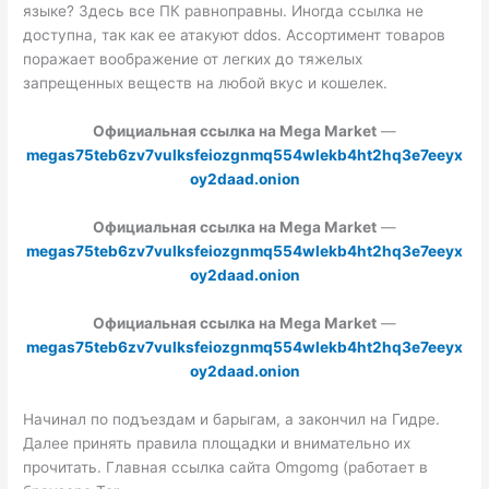
языке? Здесь все ПК равноправны. Иногда ссылка не
доступна, так как ее атакуют ddos. Ассортимент товаров
поражает воображение от легких до тяжелых
запрещенных веществ на любой вкус и кошелек.
Официальная ссылка на Mega Market
—
megas75teb6zv7vulksfeiozgnmq554wlekb4ht2hq3e7eeyx
oy2daad.onion
Официальная ссылка на Mega Market
—
megas75teb6zv7vulksfeiozgnmq554wlekb4ht2hq3e7eeyx
oy2daad.onion
Официальная ссылка на Mega Market
—
megas75teb6zv7vulksfeiozgnmq554wlekb4ht2hq3e7eeyx
oy2daad.onion
Начинал по подъездам и барыгам, а закончил на Гидре.
Далее принять правила площадки и внимательно их
прочитать. Главная ссылка сайта Omgomg (работает в