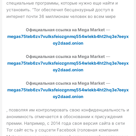
специальные программы, которые нужно еще найти и
установить. “Tor обеспечил бесцензурный доступ в
интернет почти 36 миллионам человек во всем мире
Официальная ссылка на Mega Market
—
megas75teb6zv7vulksfeiozgnmq554wlekb4ht2hq3e7eeyx
oy2daad.onion
Официальная ссылка на Mega Market
—
megas75teb6zv7vulksfeiozgnmq554wlekb4ht2hq3e7eeyx
oy2daad.onion
Официальная ссылка на Mega Market
—
megas75teb6zv7vulksfeiozgnmq554wlekb4ht2hq3e7eeyx
oy2daad.onion
, позволяя им контролировать свою конфиденциальность и
анонимность отмечается в обосновании к присуждения
премии. Например, с 2014 года своя версия сайта в сети
Tor сайт есть у соцсети Facebook (головная компания