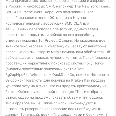
Meta признана экстремистской организацией и запрещена
в России) и некоторых СМИ, например The New York Times,
BBC и Deutsche Welle. Хорошего пользования. Tor
разрабатывался в конце 90-х годов в Научно-
исследовательской лаборатории ВМС США для
защищенных переговоров спецслужб, однако затем
проект стал открытым, и сейчас за его разработку
отвечает команда Tor Project. 2 серия. Но оказалось всё
значительно херовее. К счастью, существуют некоторые
полезные сайты, которые могут помочь вам обойти темный
веб-ландшафт в поисках лучшего контента. Поиск (аналоги
простейших маркетплейс поисковых систем Tor ) Поиск
(аналоги простейших поисковых систем Tor)
3g2upl4pq6kufc4m.onion – DuckDuckGo, поиск в Интернете.
Выбор криптовалюты для покупки на Kraken Как продать
криптовалюту на Kraken Что бы продать криптовалюту на
бирже Kraken, нужно перейти в раздел “Торги выбрать
рынок, ордер на продажу, указать объем и тип ордера,
типы ордеров выше. Onion-ссылок. Рекомендуется
выполнить резервное копирование всех необходимых
данных. Тоненький, девичий, с сердечками и бусинами. В