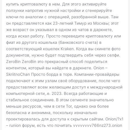
купить криптовалюту в нем. Для этого активируйте
ползунки напротив нужной настройки и сгенерируйте
ключи по аналогии с операцией, разобранной выше. Там
он представляется как 23-летний Тимур из Москвы; этот
же возраст он указывал в одном из чатов в даркнете,
когда искал работу. Просто переведите криптовалюту или
фиат из другого кошелька (банковского счета) в
соответствующий кошелек Kraken. Когда вы скинете фото
документов, нужно будет подтвердить себя через селфи.
ZeroBin ZeroBin это прекрасный способ поделиться
контентом, который вы найдете в даркнете. Onion –
SkriitnoChan Просто борда в торе. Компании-провайдеры
подключают к этим узлам своё оборудование, после чего
предоставляют всем желающим доступ к международной
компьютерной сети,.е. 2023. Всегда работающие и
стабильное соединение. В этом сегменте значительно
меньше ресурсов, чем в сети Tor, однако она более
безопасна и анонимна, поскольку изначально
проектировалась для доступа к скрытым сайтам. Onion/?x1
– runion форум, есть что почитать vvvvvvvv766nz273.onion