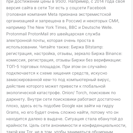
при достижении цены в 9500. Например, с 2014 года своя
версия сайта в сети Tor есть у соцсети Facebook
(головная компания Meta признана экстремистской
организацией и запрещена в России) и некоторых СМИ,
например The New York Times, BBC и Deutsche Welle.
Protonmail ProtonMail это швейцарская служба
электронной почты, которая очень проста в
использовании. Читайте также: Биржа Bitstamp:
регистрация, настройка, отзывы, зеркало Биржа Binance:
комиссия, регистрация, отзывы Биржи без верификации:
ТОП-5 торговых площадок. При этом он случайно
подключается к схеме хищения средств, искусно
замаскированной кем-то под компьютерный вирус,
действие которого может привести к глобальной
экологической катастрофе. Onion/ Torch, поисковик по
даркнету. Внутри сети поисковики работают достаточно
плохо, здесь есть подобие Google как зайти на гидру
Grams, но его будет очень сложно найти, потому что он
находится далеко в выдаче. Ситуация стала ебанутой до
крайности. Цель сети анонимности и конфиденциальности,
такой как Tor, не в том, чтобы заниматься обширным