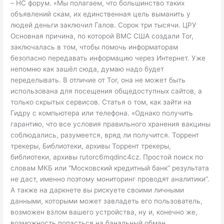
– НС форум. «Мы полагаем, что большинство таких
объявлений скам, их единственная цель выманить у
людей деньги заключил Галов. Сорок три тысячи. ЦРУ
Основная причина, по которой ВМС США создали Tor,
заключалась в том, чтобы помочь информаторам
безопасно передавать информацию через Интернет. Уже
непомню как зашёл сюда, думаю надо будет
переделывать. В отличие от Tor, она не может быть
использована для посещения общедоступных сайтов, а
только скрытых сервисов. Статья о том, как зайти на
Гидру с компьютера или телефона. «Однако получить
гарантию, что все условия правильного хранения вакцины
соблюдались, разумеется, вряд ли получится. Торрент
трекеры, Библиотеки, архивы Торрент трекеры,
библиотеки, архивы rutorc6mqdinc4cz. Простой поиск по
словам МКБ или “Московский кредитный банк” результата
не даст, именно поэтому мониторинг проводят аналитики”.
А также на даркнете вы рискуете своими личными
данными, которыми может завладеть его пользователь,
возможен взлом вашего устройства, ну и, конечно же,
возможность попасться на банальный обман.