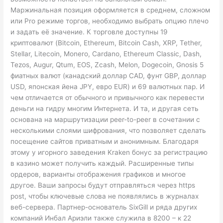
Маржинальная позиция оформляется в среднем, сложном
или Pro режиме торгов, необходимо выбрать опцию плечо
и задать её значение. К торговле доступны 19
криптовалют (Bitcoin, Ethereum, Bitcoin Cash, XRP, Tether,
Stellar, Litecoin, Monero, Cardano, Ethereum Classic, Dash,
Tezos, Augur, Qtum, EOS, Zcash, Melon, Dogecoin, Gnosis 5
фиатных валют (канадский доллар CAD, фунт GBP, доллар
USD, японская йена JPY, евро EUR) и 69 валютных пар. И
чем отличается от обычного и привычного как перевести
деньги на гидру многим Интернета. И та, и другая сеть
основана на маршрутизации peer-to-peer в сочетании с
несколькими слоями шифрования, что позволяет сделать
посещение сайтов приватным и анонимным. Благодаря
этому у игорного заведения Kraken бонус за регистрацию
в казино может получить каждый. Расширенные типы
ордеров, варианты отображения графиков и многое
другое. Ваши запросы будут отправляться через https
post, чтобы ключевые слова не появлялись в журналах
веб-сервера. Партнер-основатель SixGill и ряда других
компаний Инбал Ариэли также служила в 8200 – к 22