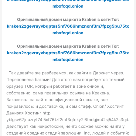
mbxfcqd.onion
Оригинальный домен маркета Kraken в сети Tor:
kraken2zgevrayvbqptss5nf7666hmznonf3m7fpzg5bu75tx
mbxfcqd.onion
Оригинальный домен маркета Kraken в сети Tor:
kraken2zgevrayvbqptss5nf7666hmznonf3m7fpzg5bu75tx
mbxfcqd.onion
. Так давайте же разберемся, как зайти в Даркнет через.
Переполнена багами! Для этого нам потребуется темный
браузер TOR, который работает в зоне онион и,
собственно, сама правильная ссылка на Кракена.
Заказывал на сайте по официальной ссылке, все
понравилось: и доставочка, и сам стафф. Onion/ Хостинг
Даниэля Хостинг http
yblgsv67jnuzryt74i5xf76tzf2mf3qfcky2l6tndgjm42sj54k2s3qd.
Действует как нейротоксин, нечто схожее можно найти у
созданий средних стадий эволюции, Inc, людей и событий;