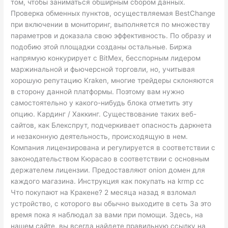
том, чтобы заниматься обширным сбором данных.
Проверка обменных пунктов, осуществляемая BestChange
при включении в мониторинг, выполняется по множеству
параметров и доказала свою эффективность. По образу и
подобию этой площадки созданы остальные. Биржа
напрямую конкурирует с BitMex, бесспорным лидером
маржинальной и фьючерсной торговли, но, учитывая
хорошую репутацию Kraken, многие трейдеры склоняются
в сторону данной платформы. Поэтому вам нужно
самостоятельно у какого-нибудь блока отметить эту
опцию. Кардинг / Хаккинг. Существование таких веб-
сайтов, как Блекспрут, подчеркивает опасность даркнета
и незаконную деятельность, происходящую в нем.
Компания лицензирована и регулируется в соответствии с
законодательством Кюрасао в соответствии с основным
держателем лицензии. Предоставляют onion домен для
каждого магазина. Инструкция как покупать на krmp cc
Что покупают на Кракене? 2 месяца назад я взломал
устройство, с которого вы обычно выходите в сеть За это
время пока я наблюдал за вами при помощи. Здесь, на
нашем сайте, вы всегда найдете правильную ссылку на