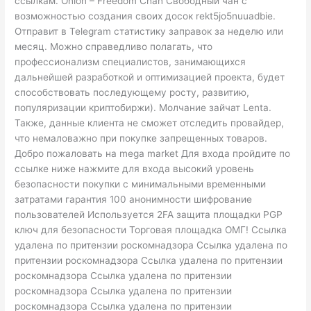
ссылкам. Onion – Freedom Chan Свободный чан с
возможностью создания своих досок rekt5jo5nuuadbie.
Отправит в Telegram статистику заправок за неделю или
месяц. Можно справедливо полагать, что
профессионализм специалистов, занимающихся
дальнейшей разработкой и оптимизацией проекта, будет
способствовать последующему росту, развитию,
популяризации криптобиржи). Молчание зайчат Lenta.
Также, данные клиента не сможет отследить провайдер,
что немаловажно при покупке запрещенных товаров.
Добро пожаловать на mega market Для входа пройдите по
ссылке ниже нажмите для входа высокий уровень
безопасности покупки с минимальными временными
затратами гарантия 100 анонимности шифрование
пользователей Используется 2FA защита площадки PGP
ключ для безопасности Торговая площадка ОМГ! Ссылка
удалена по притензии роскомнадзора Ссылка удалена по
притензии роскомнадзора Ссылка удалена по притензии
роскомнадзора Ссылка удалена по притензии
роскомнадзора Ссылка удалена по притензии
роскомнадзора Ссылка удалена по притензии