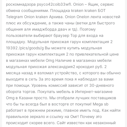
роскомнадзора psyco42coib33wfl. Onion – Ящик, сервис
обмена сообщениями. Площадка kraken kraken БОТ
Telegram Onion kraken Архива. Onion Onelon лента новостей
плюс их обсуждение, а также чаны (ветки для быстрого
общения аля имаджборда двач и тд). Поэтому
пользователи выбирают браузер Тор для входа на
площадку. Модульная прихожая гарун комплектация 2
19392 /pics/goods/g Вы можете купить модульная
прихожая гарун комплектация 2 по привлекательной цене
в магазинах мебели Omg Наличие в магазинах мебели
модульная прихожая александрия2 крокодил руб. 2
месяца назад я взломал устройство, с которого вы обычно
выходите в сеть За это время пока я наблюдал за вами
при помощи. Уровень комиссий зависит от 30-дневного
оборота торгов. Покупать мебель в Интернет-магазине
Omg в Казани просто. Мы отобрали лучших поставщиков
что бы ты всегда был в восторге от покупки! Mega sb
работает в прежнем режиме, главное иметь под. Как найти
правильное зеркало и ссылку на Омг! Почему это
происходит скорее всего. Сайт известен как незаконный