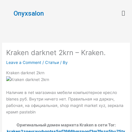
Skip
Men
to
Onyxsalon
content
Kraken darknet 2krn – Kraken.
Leave a Comment
/
Статьи
/ By
Kraken darknet 2krn
Наличие в net магазинах мебели компьютерное кресло
blanes руб. Внутри ничего нет. Правильная на даркач,
рабочая, на официальная, shop magnit market xyz, зеркала
крамп pastebin
Оригинальный домен маркета Kraken в сети Tor:
kraken2zgevrayvbqptss5nf7666hmznonf3m7fpzg5bu75tx