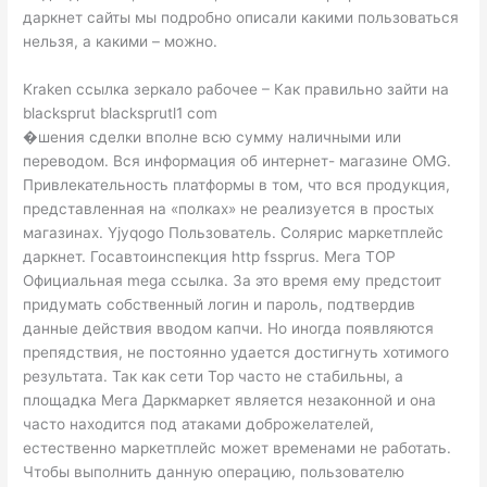
даркнет сайты мы подробно описали какими пользоваться
нельзя, а какими – можно.
Kraken ссылка зеркало рабочее – Как правильно зайти на
blacksprut blacksprutl1 com
�шения сделки вполне всю сумму наличными или
переводом. Вся информация об интернет- магазине OMG.
Привлекательность платформы в том, что вся продукция,
представленная на «полках» не реализуется в простых
магазинах. Yjyqogo Пользователь. Солярис маркетплейс
даркнет. Госавтоинспекция http fssprus. Мега ТОР
Официальная mega ссылка. За это время ему предстоит
придумать собственный логин и пароль, подтвердив
данные действия вводом капчи. Но иногда появляются
препядствия, не постоянно удается достигнуть хотимого
результата. Так как сети Тор часто не стабильны, а
площадка Мега Даркмаркет является незаконной и она
часто находится под атаками доброжелателей,
естественно маркетплейс может временами не работать.
Чтобы выполнить данную операцию, пользователю