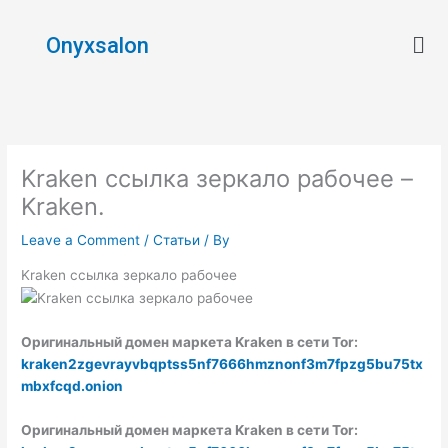
Skip
Men
to
Onyxsalon
content
Kraken ссылка зеркало рабочее –
Kraken.
Leave a Comment
/
Статьи
/ By
Kraken ссылка зеркало рабочее
Оригинальный домен маркета Kraken в сети Tor:
kraken2zgevrayvbqptss5nf7666hmznonf3m7fpzg5bu75tx
mbxfcqd.onion
Оригинальный домен маркета Kraken в сети Tor: