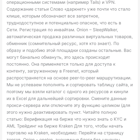
операционными системами (например Tails) и VPN.
Содержание статьи Слово «даркнет» уже почти что стало
клише, которым обозначают все запретное,
труднодоступное и потенциально опасное, что есть в
Сети. Регистрация по инвайтам. Onion – SleepWalker,
автоматическая продажа различных виртуальных товаров,
обменник (сомнительный ресурс, хотя кто знает). По
образу и подобию этой площадки созданы остальные. Вас
могут банально обмануть, это здесь происходит
постоянно. Она применяется только для доступа к
контенту, загруженному в Freenet, который
распространяется на основе peer-to-peer маршрутизации.
Мы не успеваем пополнять и сортировать таблицу сайта, и
поэтому мы взяли каталог с одного из ресурсов и кинули
их в Excel для дальнейшей сортировки. Смените данные
прокси-сервера или отключите эту функцию целиком (для
этого нужно деактивировать пункт. Читайте полную
статью: Верификация на бирже что нужно знать о KYC и
AML Трейдинг на бирже Kraken Для того, чтобы начать
торговлю на Kraken, необходимо: Перейти на страницу
торгов. Onion – onelon, анонимные блоги без цензуры.