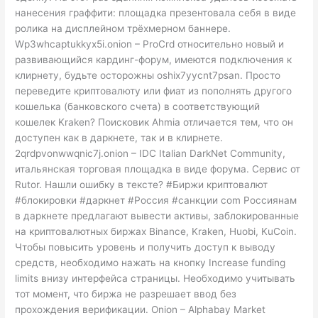
нанесения граффити: площадка презентовала себя в виде
ролика на дисплейном трёхмерном баннере.
Wp3whcaptukkyx5i.onion – ProCrd относительно новый и
развивающийся кардинг-форум, имеются подключения к
клирнету, будьте осторожны oshix7yycnt7psan. Просто
переведите криптовалюту или фиат из пополнять другого
кошелька (банковского счета) в соответствующий
кошелек Kraken? Поисковик Ahmia отличается тем, что он
доступен как в даркнете, так и в клирнете.
2qrdpvonwwqnic7j.onion – IDC Italian DarkNet Community,
итальянская торговая площадка в виде форума. Сервис от
Rutor. Нашли ошибку в тексте? #Биржи криптовалют
#блокировки #даркнет #Россия #санкции com Россиянам
в даркнете предлагают вывести активы, заблокированные
на криптовалютных биржах Binance, Kraken, Huobi, KuCoin.
Чтобы повысить уровень и получить доступ к выводу
средств, необходимо нажать на кнопку Increase funding
limits внизу интерфейса страницы. Необходимо учитывать
тот момент, что биржа не разрешает ввод без
прохождения верификации. Onion – Alphabay Market