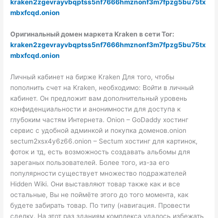
kraken2zgevrayvbqptss5nf7666hmznonf3m7fpzg5bu75tx
mbxfcqd.onion
Оригинальный домен маркета Kraken в сети Tor:
kraken2zgevrayvbqptss5nf7666hmznonf3m7fpzg5bu75tx
mbxfcqd.onion
Личный кабинет на бирже Kraken Для того, чтобы
пополнить счет на Kraken, необходимо: Войти в личный
кабинет. Он предложит вам дополнительный уровень
конфиденциальности и анонимности для доступа к
глубоким частям Интернета. Onion – GoDaddy хостинг
сервис с удобной админкой и покупка доменов.onion
sectum2xsx4y6z66.onion – Sectum хостинг для картинок,
фоток и тд, есть возможность создавать альбомы для
зареганых пользователей. Более того, из-за его
популярности существует множество подражателей
Hidden Wiki. Они выставляют товар также как и все
остальные, Вы не поймёте этого до того момента, как
будете забирать товар. По типу (навигация. Провести
сделку. На этот раз зданиям комплекса удалось избежать