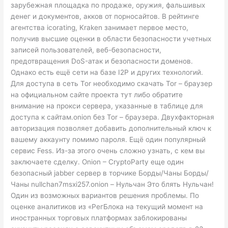
зарубежная площадка по продаже, оружия, фальшивых
денег и документов, акков от порносайтов. В рейтинге
агентства icorating, Kraken занимает первое место,
получив высшие оценки в области безопасности учетных
записей пользователей, веб-безопасности,
предотвращения DoS-атак и безопасности доменов.
Однако есть ещё сети на базе I2P и других технологий.
Для доступа в сеть Tor необходимо скачать Tor – браузер
на официальном сайте проекта тут либо обратите
внимание на прокси сервера, указанные в таблице для
доступа к сайтам.onion без Tor – браузера. Двухфакторная
авторизация позволяет добавить дополнительный ключ к
вашему аккаунту помимо пароля. Ещё один популярный
сервис Fess. Из-за этого очень сложно узнать, с кем вы
заключаете сделку. Onion – CryptoParty еще один
безопасный jabber сервер в торчике Борды/Чаны Борды/
Чаны nullchan7msxi257.onion – Нульчан Это блять Нульчан!
Один из возможных вариантов решения проблемы. По
оценке аналитиков из «РегБлока на текущий момент на
иностранных торговых платформах заблокированы