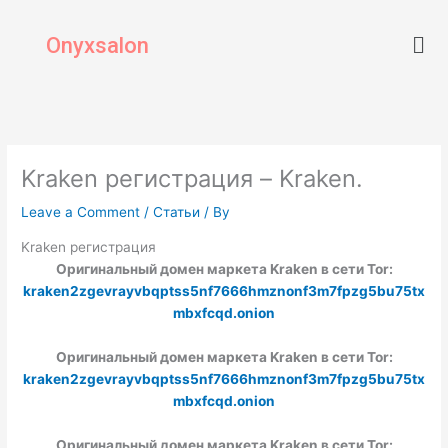
Skip
Men
to
Onyxsalon
content
Kraken регистрация – Kraken.
Leave a Comment
/
Статьи
/ By
Kraken регистрация
Оригинальный домен маркета Kraken в сети Tor:
kraken2zgevrayvbqptss5nf7666hmznonf3m7fpzg5bu75tx
mbxfcqd.onion
Оригинальный домен маркета Kraken в сети Tor:
kraken2zgevrayvbqptss5nf7666hmznonf3m7fpzg5bu75tx
mbxfcqd.onion
Оригинальный домен маркета Kraken в сети Tor: