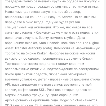
трейдерам тайно размещать крупные ордера на покупку и
продажу, не предупреждая остальных участников рынка.
Наша команда готова запустить новый сервер,
основанный на концепции Easy PK Server. По ссылке вы
перейдете в окно входа, где уже будет указан
специальный код активации. Что же, несмотря на все
сильные стороны «Кракена» даже у него есть недостатки,
если начать изучать биржу немного глубже. Дата
обращения: talnaker, Stan Financial Inclusion and The Digital
Asset Transfer Authority (data). Комиссии на маржинальную
торговлю на бирже Kraken Наиболее высокие комиссии
взимаются со сделок, проведенных в даркпуле биржи.
Торговая платформа предлагает своим клиентам
всевозможные фичи: 2FA, подтверждение по электронной
почте для снятия средств, глобальная блокировка
времени установки, детализированные разрешения ключа
API, настраиваемая учетная запись времени учетной
записи, шифрование SSL. Positions история сделок по
маржинальному трейдингу. Дата обращения:
Архивировано из оригинала года. Dogecoin обозначается
XDG вместо doge. 22 В медиа было озвучено мнение, что