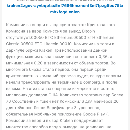
kraken2zgevrayvbqptss5nf7666hmznonf3m7fpzg5bu75tx
mbxfcqd.onion
Комиссии за ввод и вывод криптовалют: Криптовалюта
Комиссия за ввод Комиссия за вывод Bitcoin
отсутствует.00050 BTC Ethereum.00500 ETH Ethereum
Classic.00500 ETC Litecoin 00010. Комиссии на торги в
даркпуле биржи Kraken При использовании данной
функции, максимальная комиссия составляет 0,36, а
минимальная 0,20 в зависимости от объема торгов. Во
многом эта биржа стала первой: она первой среди
криптовалютных компаний провела аудит, ее курс первым
начали транслировать на терминале Bloomberg, а после
взлома. На этих этапах операции измеряются в сотнях
миллионах долларов США. Количество торговых пар Более
70 Собственный токен нет Комиссии.16 для мейкеров.26
для тейкеров Языки Верификация 3-уровневая,
обязательная Мобильное приложение Google Play (.
Комиссии за ввод и вывод Kraken поддерживает
множество способов ввода-вывода, нацеливаясь на