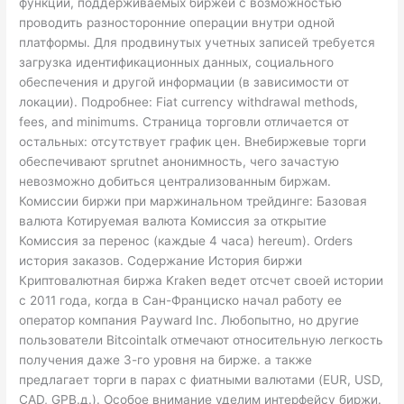
функций, поддерживаемых биржей с возможностью
проводить разносторонние операции внутри одной
платформы. Для продвинутых учетных записей требуется
загрузка идентификационных данных, социального
обеспечения и другой информации (в зависимости от
локации). Подробнее: Fiat currency withdrawal methods,
fees, and minimums. Страница торговли отличается от
остальных: отсутствует график цен. Внебиржевые торги
обеспечивают sprutnet анонимность, чего зачастую
невозможно добиться централизованным биржам.
Комиссии биржи при маржинальном трейдинге: Базовая
валюта Котируемая валюта Комиссия за открытие
Комиссия за перенос (каждые 4 часа) hereum). Orders
история заказов. Содержание История биржи
Криптовалютная биржа Kraken ведет отсчет своей истории
с 2011 года, когда в Сан-Франциско начал работу ее
оператор компания Payward Inc. Любопытно, но другие
пользователи Bitcointalk отмечают относительную легкость
получения даже 3-го уровня на бирже. а также
предлагает торги в парах с фиатными валютами (EUR, USD,
CAD, GPB.д.). Особое внимание уделим интерфейсу биржи.