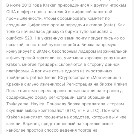
В июле 2013 года Kraken присоединился к другим игрокам
США в сфере новых платежей и цифровой валютной
промышленности, чтобы сформировать Комитет по
созданию Цифрового органа передачи активов (data). Как
только начиналась движуха биржа тупо зависала с
ошибкой 520. На указанную вами почту придет письмо со
ссылкой, по которой нужно перейти. Биржа напрямую
конкурирует с BitMex, бесспорным лидером маржинальной
и фьючерсной торговли, но, учитывая хорошую репутацию
Kraken, многие трейдеры склоняются в сторону данной
платформы. А вот уже отзыв одного из иностранных
трейдеров: patrick_kiehm (Cryptocompare «Мое мнение о
Кракене сильно изменилось! Регистрация на бирже Kraken
После система перенаправит пользователя на страницу,
содержащую форму регистрации. Дата обращения:
Tsukayama, Hayley. Поначалу биржа предлагала к торгам
скудный выбор криптовалют (BTC, ETH и LTC). Помните:
Kraken начисляет проценты на средства, которые вы у нее
заняли. Вариант, представленный на картинке выше
наиболее простой способ ведения торгов на