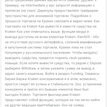
регистрационных данных высветится ошибка. Друзья! К
примеру, на Intermediate у вас запросят информацию о
прописке (не скан). Даркпулы предоставляют трейдерам
пространство для анонимной торговли. Подробнее о
процессе торговли на Кракен смотрите в видео ниже: Как
торговать на Kraken Как вывести и завести средства на
Kraken Как уже отмечалось выше, функции ввода и
вывода доступны не всем клиентам Kraken. Elen505 : «Из-
за отсутствия русского интерфейса, сложной верификации
и запутанной системы торговли, Кракен пока не стал
популярен у русскоязычного населения. Чтобы вводить/
выводить средства, придется поднять свой уровень
повыше. Если хотите вывести средства, то рядом с Deposit
выберите Withdraw, а затем укажите сумму на вывод и
адрес своего кошелька. Войти в раздел Funding. Сервисы
биржи Биржа Kraken консервативна и в этом, возможно,
кроется секрет ее успеха и стабильности. Gox: устранение
конкурента и приток его бывших клиентов явно был
выгоден Kraken. Торговля фьючерсами Kraken
представляет собой функцию, которую не так легко найти
на других ведущих криптобиржах. Gox на сумму,