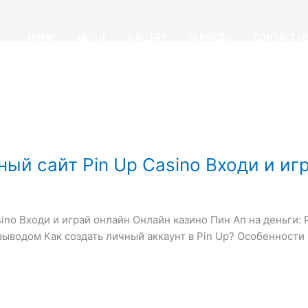
HOME
ABOUT
GALLERY
SERVICES
CONTACT U
ый сайт Pin Up Casino Входи и иг
no Входи и играй онлайн Онлайн казино Пин Ап на деньги: P
ыводом Как создать личный аккаунт в Pin Up? Особенности в