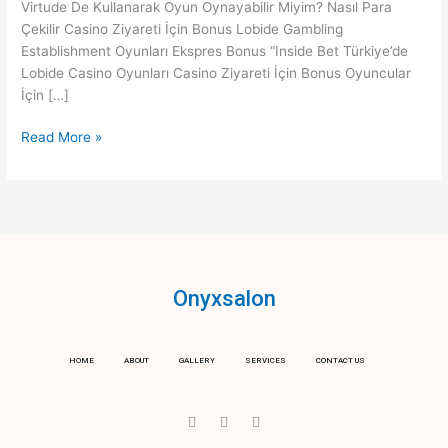
Virtude De Kullanarak Oyun Oynayabilir Miyim? Nasıl Para
Çekilir Casino Ziyareti İçin Bonus Lobide Gambling
Establishment Oyunları Ekspres Bonus “Inside Bet Türkiye’de
Lobide Casino Oyunları Casino Ziyareti İçin Bonus Oyuncular
İçin […]
Read More »
Onyxsalon
HOME
ABOUT
GALLERY
SERVICES
CONTACT US
I
T
Y
c
w
o
o
i
u