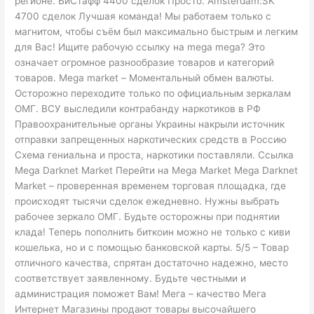
регионе. БиСтафф 4400 сделок Просто. Amsterdam:SK
4700 сделок Лучшая команда! Мы работаем только с
магнитом, чтобы съём был максимально быстрым и легким
для Вас! Ищите рабочую ссылку на mega mega? Это
означает огромное разнообразие товаров и категорий
товаров. Mega market – Моментальный обмен валюты.
Осторожно переходите только по официальным зеркалам
ОМГ. ВСУ выследили контрабанду наркотиков в РФ
Правоохранительные органы Украины накрыли источник
отправки запрещенных наркотических средств в Россию
Схема гениальна и проста, наркотики поставляли. Ссылка
Mega Darknet Market Перейти на Mega Market Mega Darknet
Market – проверенная временем торговая площадка, где
происходят тысячи сделок ежедневно. Нужны выбрать
рабочее зеркало ОМГ. Будьте осторожны при поднятии
клада! Теперь пополнить биткоин можно не только с киви
кошелька, но и с помощью банковской карты. 5/5 – Товар
отличного качества, спрятан достаточно надежно, место
соответствует заявленному. Будьте честными и
администрация поможет Вам! Мега – качество Мега
Интернет Магазины продают товары высочайшего