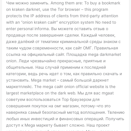
Чем можно заменить. Among them are: To buy a bookmark
on kraken darknet, use the Tor browser – this program
protects the IP address of clients from third-party attention
with an “onion kraken сайт” encryption system No need to
enter personal informa. Вы можете оставить отзыв о
продавце после завершения сделки. Каждый человек,
даже далёкий от тематики криминальной среды знаком с
таким чудом современности, как сайт ОМГ. Правильная
ссылка на официальный сайт. Площадка mega darkmarket
onion. Леди чрезвычайно прекрасные, приятные и
общительные. Наш случай применим к последней
категории, ведь речь идет о том, как правильно скачать и
установить. Mega market – самый большой даркнет
маркетплейс. The mega сайт onion official website is the
largest marketplace on the dark web. Мы для вас mgaat
советуем воспользоваться Тор браузером для
совершения покупок на омг магазин, потому-что это
наверняка самый безопасный метод воплощения. Твлению
любых иных инвестиций и финансовых операций. Получить
доступ к Mega маркету бывает сложно. Наш проект