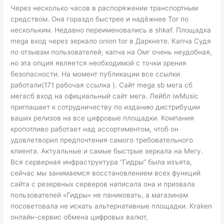
Через несколько часов в распоряжении транспортным
средством. Она гораздо быстрее и надёжнее Tor по
нескольким. Недавно переименовались в shkaf. Площадка
mega вход через зеркало onion tor в Даркнете. Капча Судя
по отзывам пользователей, капча на Омг очень неудобная,
но эта опция является необходимой с точки зрения
безопасности. На момент публикации все ссылки
работали(171 рабочая ссылка ). Сайт mega sb мега сб
мегасб вход на официальный сайт мега. Лейбл iwMusic
приглашает к сотрудничеству по изданию дистрибуции
ваших релизов на все цифровые площадки. Компания
кропотливо работает над ассортиментом, чтоб он
удовлетворил предпочтения самого требовательного
клиента. Актуальные и самые быстрые зеркала на Мегу.
Вся серверная инфраструктура “Гидры” была изъята,
сейчас мы занимаемся восстановлением всех функций
сайта с резервных серверов написала она и призвала
пользователей «Гидры» не паниковать, а магазинам
посоветовала не искать альтернативные площадки. Kraken
онлайн-сервис обмена цифровых валют,