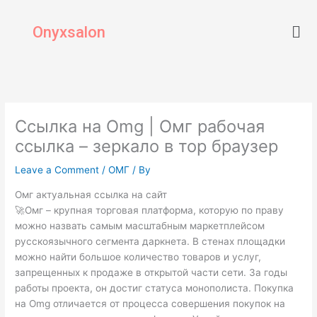
Skip
Men
to
Onyxsalon
content
Ссылка на Omg | Омг рабочая
ссылка – зеркало в тор браузер
Leave a Comment
/
ОМГ
/ By
Омг актуальная ссылка на сайт
🚀Омг – крупная торговая платформа, которую по праву
можно назвать самым масштабным маркетплейсом
русскоязычного сегмента даркнета. В стенах площадки
можно найти большое количество товаров и услуг,
запрещенных к продаже в открытой части сети. За годы
работы проекта, он достиг статуса монополиста. Покупка
на Omg отличается от процесса совершения покупок на