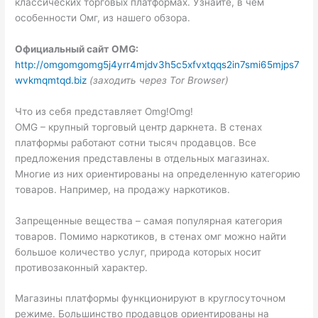
классических торговых платформах. Узнайте, в чем
особенности Омг, из нашего обзора.
Официальный сайт OMG:
http://omgomgomg5j4yrr4mjdv3h5c5xfvxtqqs2in7smi65mjps7
wvkmqmtqd.biz
(заходить через Tor Browser)
Что из себя представляет Omg!Omg!
OMG – крупный торговый центр даркнета. В стенах
платформы работают сотни тысяч продавцов. Все
предложения представлены в отдельных магазинах.
Многие из них ориентированы на определенную категорию
товаров. Например, на продажу наркотиков.
Запрещенные вещества – самая популярная категория
товаров. Помимо наркотиков, в стенах омг можно найти
большое количество услуг, природа которых носит
противозаконный характер.
Магазины платформы функционируют в круглосуточном
режиме. Большинство продавцов ориентированы на