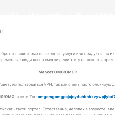
HOME
ABOUT
GALLERY
SERVICES
CONTACT U
мг
обретать некоторые незаконные услуги или продукты, но и
современные люди давно смогли решить эту сложность, прим
Маркет OMG!OMG!:
Советуем пользоваться VPN, так как очень часто блокирую 
G!OMG!
в сети Tor:
omgomgomgpcjujqy4uhbhbkvywpjlybd7
тыскать такой портал. Естественно, человек в возрасте, ел