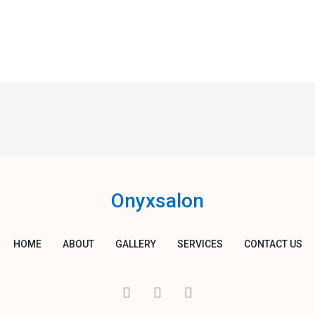
Onyxsalon
HOME
ABOUT
GALLERY
SERVICES
CONTACT US
I
T
Y
c
w
o
o
i
u