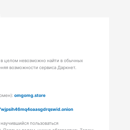
S
х в целом невозможно найти в обычных
еняя возможности сервиса Даркнет.
домен):
omgomg.store
wjpsih46mq4oaasgdrqswid.onion
е научившийся пользоваться