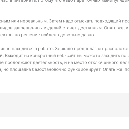
часть интернета, потому что надо пара точных манипуляци
сным или нереальным. Затем надо отыскать подходящий про
и видов запрещенных изделий станет доступным. Опять же,
ектов, но решение найдено довольно давно.
янно находится в работе. Зеркало предполагает расположен
й. Выходит на конкретный веб-сайт вы можете заходить по 
е продолжают деятельность, и на место отключенного дела
а, но площадка безостановочно функционирует. Опять же, п