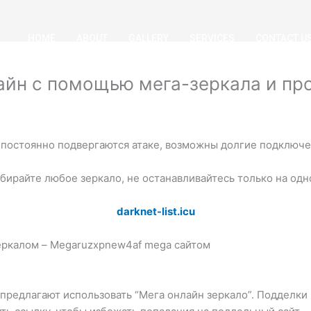
HOME
ABOUT
GALLERY
SERVICES
CONTACT U
айн с помощью мега-зеркала и пр
постоянно подвергаются атаке, возможны долгие подключен
бирайте любое зеркало, не останавливайтесь только на одн
darknet-list.icu
еркалом – Megaruzxpnew4af mega сайтом
предлагают использовать “Мега онлайн зеркало”. Подделки 