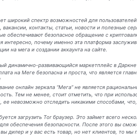
ает широкий спектр возможностей для пользователей
вакансии, контакты, статьи, новости и полезные сер
е обеспечивают безопасное обращение с криптовалю
ся интересно, почему именно эта платформа заслужи
ии на мега и создании аккаунта на сайте.
мый динамично-развивающийся маркетплейс в Даркнет
Оплата на Меге безопасна и проста, что является гла
!
ание онлайн зеркала “Мега” не является рациональн
сть. Тем не менее, стоит отметить, что при исполь
 ее невозможно отследить никакими способами, что,
буется загрузить Tor браузер. Это займет всего неск
для обеспечения безопасности. После этого вы смож
вы дилер и у вас есть товар, но нет клиентов, то м