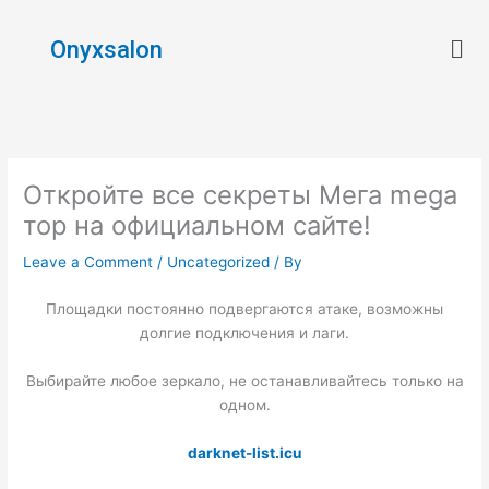
Skip
Men
to
Onyxsalon
content
Откройте все секреты Мега mega
тор на официальном сайте!
Leave a Comment
/
Uncategorized
/ By
Площадки постоянно подвергаются атаке, возможны
долгие подключения и лаги.
Выбирайте любое зеркало, не останавливайтесь только на
одном.
darknet-list.icu