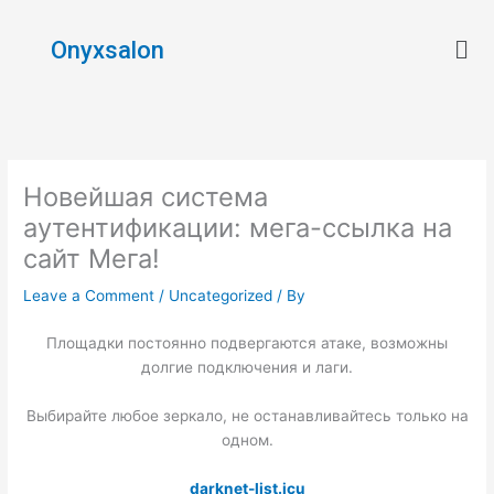
Skip
Men
to
Onyxsalon
content
Новейшая система
аутентификации: мега-ссылка на
сайт Мега!
Leave a Comment
/
Uncategorized
/ By
Площадки постоянно подвергаются атаке, возможны
долгие подключения и лаги.
Выбирайте любое зеркало, не останавливайтесь только на
одном.
darknet-list.icu