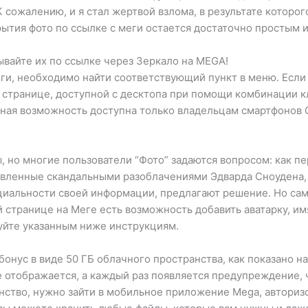
К сожалению, и я стал жертвой взлома, в результате которо
рытия фото по ссылке с меги остается достаточно простым 
ывайте их по ссылке через Зеркало на MEGA!
еги, необходимо найти соответствующий пункт в меню. Если
 странице, доступной с десктопа при помощи комбинации к
нная возможность доступна только владельцам смартфонов Go
, но многие пользователи “Фото” задаются вопросом: как п
овленные скандальными разоблачениями Эдварда Сноудена,
иальности своей информации, предлагают решение. Но само
 странице на Меге есть возможность добавить аватарку, имя
дуйте указанным ниже инструкциям.
нус в виде 50 ГБ облачного пространства, как показано на 
не отображается, а каждый раз появляется предупреждение, 
нство, нужно зайти в мобильное приложение Mega, авторизо