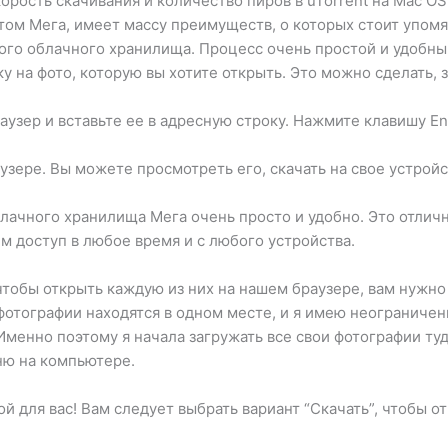
корость скачивания и количество пиров в uTorrent на Mac O
м Мега, имеет массу преимуществ, о которых стоит упомяну
того облачного хранилища. Процесс очень простой и удобный
у на фото, которую вы хотите открыть. Это можно сделать, з
браузер и вставьте ее в адресную строку. Нажмите клавишу E
аузере. Вы можете просмотреть его, скачать на свое устрой
блачного хранилища Мега очень просто и удобно. Это отлич
м доступ в любое время и с любого устройства.
 чтобы открыть каждую из них на нашем браузере, вам нужно
 фотографии находятся в одном месте, и я имею неограничен
менно поэтому я начала загружать все свои фотографии туд
ню на компьютере.
й для вас! Вам следует выбрать вариант “Скачать”, чтобы о