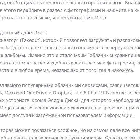
га, необходимо выполнить несколько простых шагов. Внача
я этого перейдите в раздел с фотографиями и нажмите на кн
крыть фото по ссылке, используя сервис Мега.
едентный адрес Мега
хиватор” (Takeout), который позволяет загружать и распако
Когда интернет только-только появился, я в первую очеред
ые альбомы. Именно это и стало моим “облачным хранилище
озволяет мне легко и удобно хранить все мои фотографии, к
сте и в любое время, независимо от того, где я нахожусь.
вляемого популярными облачными сервисами, различается. 
 ГБ, Microsoft OneDrive и Dropbox – по 5 ГБ и 2 ГБ соответс
ных устройств, кроме Google Диска, для которого необходи
Mega является использование сквозного шифрования, при к
 имеет доступа к загруженной пользователем информации.
оторая может показаться сложной, но на самом деле все инт
тобы начать пользоваться его функционалом. Однако, стоит 