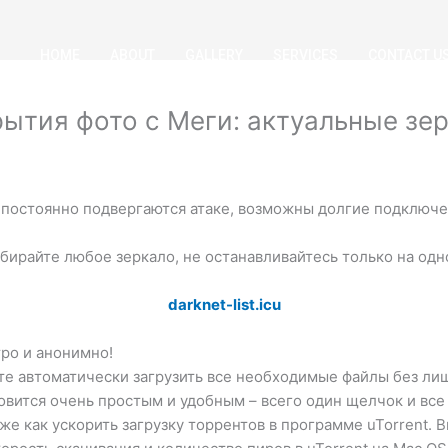
HOME
ABOUT
GALLERY
SERVICES
CONTACT U
тия фото с Меги: актуальные зер
постоянно подвергаются атаке, возможны долгие подключен
бирайте любое зеркало, не останавливайтесь только на одн
darknet-list.icu
ро и анонимно!
те автоматически загрузить все необходимые файлы без ли
овится очень простым и удобным – всего один щелчок и все
же как ускорить загрузку торрентов в программе uTorrent. В