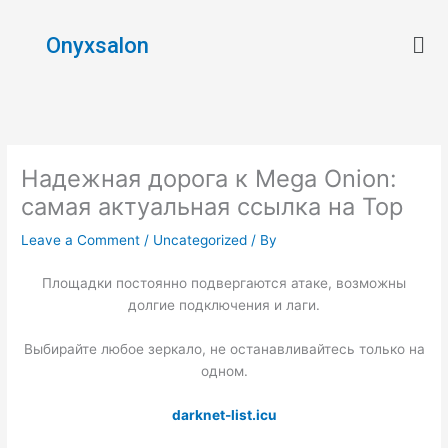
Skip
Men
to
Onyxsalon
content
Надежная дорога к Mega Onion:
самая актуальная ссылка на Тор
Leave a Comment
/
Uncategorized
/ By
Площадки постоянно подвергаются атаке, возможны
долгие подключения и лаги.
Выбирайте любое зеркало, не останавливайтесь только на
одном.
darknet-list.icu