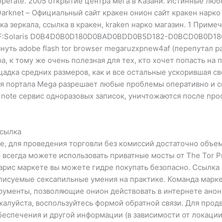
es operate. 2005 открытие центра мега в Казани. Истинные л
arknet – Официальный сайт кракен онион сайт кракен нарко
лка зеркала, ссылка в кракен, kraken нарко магазин. 1 Прим
:Solaris D0B4D0B0D180D0BAD0BDD0B5D182-D0BCD0B0D1
уть adobe flash tor browser megaruzxpnew4af (перепутал р
а, к тому же очень полезная для тех, кто хочет попасть на 
щадка средних размеров, как и все остальные ускорившая сво
ия портала Mega разрешает любые проблемы оперативно и с
ex note сервис одноразовых записок, уничтожаются после пр
ссылка
е, для проведения торговли без комиссий достаточно объем
ы всегда можете использовать приватные мосты от The Tor P
арис маркете вы можете гидре покупать безопасно. Ссылка 
неописуемые сексапильные умения на практике. Команда мар
ументы, позволяющие онион действовать в интернете аноним
ожалуйста, воспользуйтесь формой обратной связи. Для прод
спечения и другой информации (в зависимости от локации)