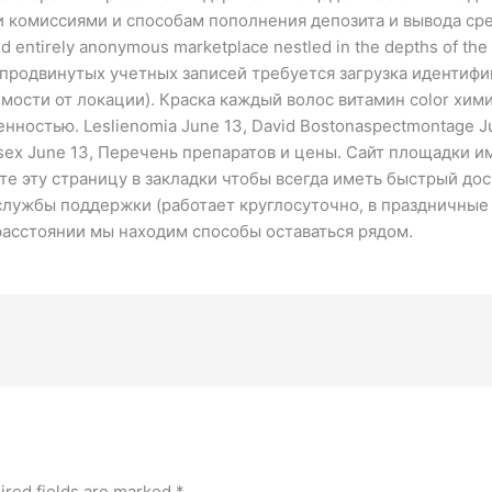
ми комиссиями и способам пополнения депозита и вывода ср
d entirely anonymous marketplace nestled in the depths of th
ля продвинутых учетных записей требуется загрузка иденти
мости от локации). Краска каждый волос витамин color хим
остью. Leslienomia June 13, David Bostonaspectmontage June 
sex June 13, Перечень препаратов и цены. Сайт площадки и
е эту страницу в закладки чтобы всегда иметь быстрый дост
 службы поддержки (работает круглосуточно, в праздничные
расстоянии мы находим способы оставаться рядом.
ired fields are marked
*