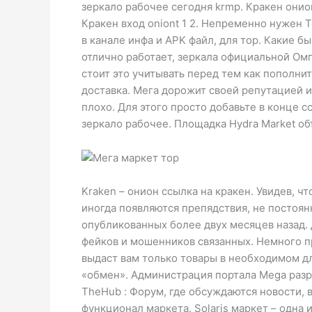
зеркало рабочее сегодня krmp. Кракен онио
Кракен вход oniont 1 2. Непременно нужен То
в канале инфа и APK файл, для тор. Какие б
отлично работает, зеркала официальной Омг
стоит это учитывать перед тем как пополни
доставка. Мега дорожит своей репутацией и
плохо. Для этого просто добавьте в конце сс
зеркало рабочее. Площадка Hydra Market об
Kraken – онион ссылка на кракен. Увидев, ч
иногда появляются препядствия, не постоянн
опубликованных более двух месяцев назад. 
фейков и мошенников связанных. Немного пр
выдаст вам только товары в необходимом дл
«обмен». Администрация портала Mega разр
TheHub : Форум, где обсуждаются новости,
функционал маркета. Solaris маркет – одна 