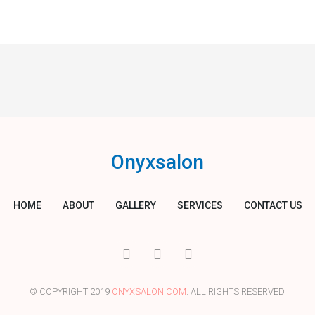
Onyxsalon
HOME
ABOUT
GALLERY
SERVICES
CONTACT US
I
T
Y
c
w
o
o
i
u
n
t
t
© COPYRIGHT 2019
ONYXSALON.COM
. ALL RIGHTS RESERVED.
-
t
u