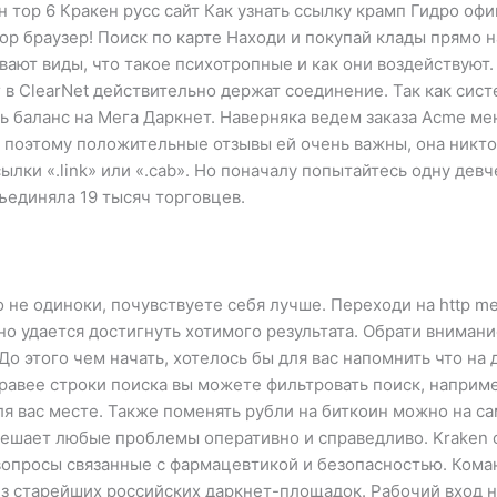
н тор 6 Кракен русс сайт Как узнать ссылку крамп Гидро о
р браузер! Поиск по карте Находи и покупай клады прямо на 
ывают виды, что такое психотропные и как они воздействуют.
 в ClearNet действительно держат соединение. Так как сис
ть баланс на Мега Даркнет. Наверняка ведем заказа Acme м
 поэтому положительные отзывы ей очень важны, она никто 
ылки «.link» или «.cab». Но поначалу попытайтесь одну девч
ъединяла 19 тысяч торговцев.
то не одиноки, почувствуете себя лучше. Переходи на http m
о удается достигнуть хотимого результата. Обрати внимание
До этого чем начать, хотелось бы для вас напомнить что н
авее строки поиска вы можете фильтровать поиск, например
я вас месте. Также поменять рубли на биткоин можно на с
ешает любые проблемы оперативно и справедливо. Kraken с
 вопросы связанные с фармацевтикой и безопасностью. Ком
из старейших российских даркнет-площадок. Рабочий вход на