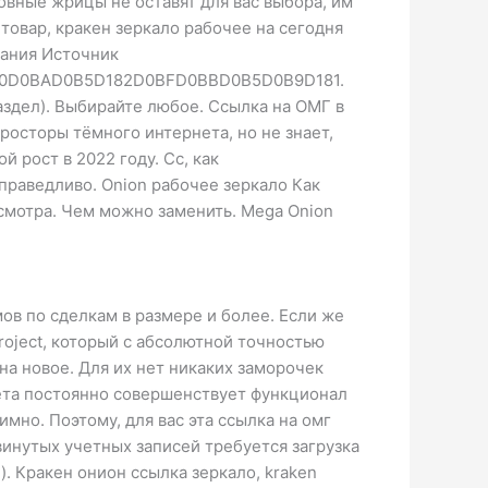
юбовные жрицы не оставят для вас выбора, им
 товар, кракен зеркало рабочее на сегодня
ечания Источник
80D0BAD0B5D182D0BFD0BBD0B5D0B9D181.
аздел). Выбирайте любое. Ссылка на ОМГ в
просторы тёмного интернета, но не знает,
й рост в 2022 году. Cc, как
праведливо. Onion рабочее зеркало Как
осмотра. Чем можно заменить. Mega Onion
ов по сделкам в размере и более. Если же
roject, который с абсолютной точностью
на новое. Для их нет никаких заморочек
кета постоянно совершенствует функционал
но. Поэтому, для вас эта ссылка на омг
винутых учетных записей требуется загрузка
. Кракен онион ссылка зеркало, kraken