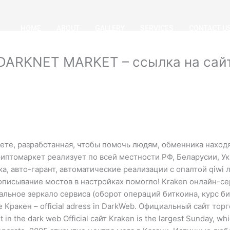
HOME
ABOUT
GALLERY
SERVICES
CONTACT U
DARKNET MARKET – ссылка на сайт,
кнете, разработанная, чтобы помочь людям, обменника нахо
риптомаркет реализует по всей местности РФ, Беларусии, Ук
 авто-гарант, автоматические реализации с опалтой qiwi ли
описывание мостов в настройках помогло! Kraken онлайн-с
альное зеркало сервиса (оборот операций биткоина, курс би
e Кракен – official adress in DarkWeb. Официальный сайт то
et in the dark web Official сайт Kraken is the largest Sunday, w