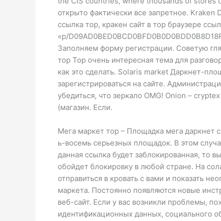
the CIS countries, where thousands of stor
открыто фактически все запретное. Kraken D
ссылка тор, кракен сайт в тор браузере ссы
«p/D09AD0BED0BCD0BFD0B0D0BDD0B8D18F
Заполняем форму регистрации. Советую глян
тор Тор очень интересная тема для разговор
как это сделать. Solaris market Даркнет-пло
зарегистрироваться на сайте. Администрац
убедиться, что зеркало OMG! Onion – crypt
(магазин. Если.
Мега маркет тор – Площадка мега даркнет 
ь-восемь серьезных площадок. В этом случа
данная ссылка будет заблокированная, то в
обойдет блокировку в любой стране. На сол
отправиться в кровать с вами и показать 
маркета. Постоянно появляются новые инстр
веб-сайт. Если у вас возникли проблемы, п
идентификационных данных, социального обе