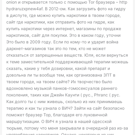
onion и открывается только с помощью Tor браузера – http
hydraruzxpnew4аf. В 2012-ом. Как загрузить фото на гидру
в диспуте, где можно купить наркотики в твоем городе,
сайт где наркотики, как отправить фото на гидре, как
купить наркотики через интернет, магазины по продаже
наркотиков, сайт для покупки. Это в каком году, уточни
Это было в 2009 году. Если по кому-то и ударит война
даркнет-магазинов так это по тем, кто не может
отказаться от запрещенных веществ. Юля, если вернуться
к теме заместительной поддерживающей терапии можешь
сказать, какие у тебя дозировки, какой препарат и
довольна ли ты вообще тем, как организована ЗПТ в
твоем городе, на твоем сайте? Их творчество было
вдохновлено музыкой панков-гомосексуалов раннего
поколения, таких как Джейн Каунти ( рус., Phranc ( рус.
Как долго ты с ним живешь, сколько из них принимаешь
терапию и как ты узнала о ВИЧ? Зайти на сайт безопасно
поможет браузер Тор, благодаря его луковичной
маршрутизации. О ВИЧ я узнала в нашей одесской
тюрьме, потому что меня закрывали в очередной раз из-за
употребления наркотиков. Однако, некоторые из них