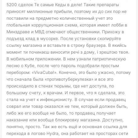
5200 сделок Те самые Кеды в деле! Такие препараты
приносят миллионные прибыли, поэтому их до сих пор не
поставили на предметно количественный учет это
глобальная коррупционная схема, которая имеет лобби в
Минздраве и МВД отмечают общественники. Прихожу в
подъезд клад в мусорке. После установки скопируйте
ссылку магазина и вставьте в строку браузера. В якийсь
момент ти починаєш виносити речі з дому, і зрештою твоя.
В мобильном приложении. В нем узнали патриотическую
песню о Кубе, после чего пароль подобрали простым
перебором: «VivaCuba!». Конечно, это было ужасно, потому
что сначала была «противотуберкулезка» и все это
происходило в стенах тюрьмы, где нет доступа, по
большому счету, к врачам. И первое, что я сделала, это
стала на учет к инфекционисту. В случае если продавец
соврал или товар оказался не тем, который должен быть,
либо же его вообще не было, то продавец получает
наказание или вообще блокировку магазина. Доступно,
понятно, просто. Так же есть ещё и основная ссылка для
перехода в логово Hydra, она работает на просторах сети