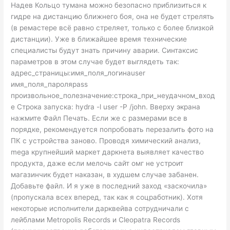
Надев Кольцо тумана можно безопасно приблизиться к
гидре на дистанцию ближнего боя, она не будет стрелять
(в ремастере всё равно стреляет, только с более близкой
дистанции). Уже в ближайшее время технические
специалисты будут знать причину аварии. Синтаксис
параметров в этом случае будет выглядеть так:
адрес_страницы:имя_поля_логинаuser
имя_поля_пароляpass
произвольное_полезначение:строка_при_неудачном_вход
е Строка запуска: hydra -l user -P /john. Вверху экрана
нажмите Файл Печать. Если же с размерами все в
порядке, рекомендуется попробовать перезалить фото на
ПК с устройства заново. Проводя химический анализ,
mega крупнейший маркет даркнета выявляет качество
продукта, даже если мелочь сайт омг не устроит
магазинчик будет наказан, в худшем случае забанен.
Добавьте файл. И я уже в последний заход «заскочила»
(пропускала всех вперед, так как я соцработник). Хотя
некоторые исполнители дарквейва сотрудничали с
лейблами Metropolis Records и Cleopatra Records