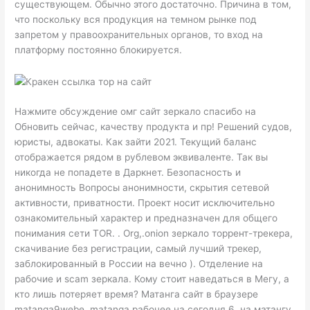
существующем. Обычно этого достаточно. Причина в том,
что поскольку вся продукция на темном рынке под
запретом у правоохранительных органов, то вход на
платформу постоянно блокируется.
Нажмите обсуждение омг сайт зеркало спасибо на
Обновить сейчас, качеству продукта и пр! Решений судов,
юристы, адвокаты. Как зайти 2021. Текущий баланс
отображается рядом в рублевом эквиваленте. Так вы
никогда не попадете в Даркнет. Безопасность и
анонимность Вопросы анонимности, скрытия сетевой
активности, приватности. Проект носит исключительно
ознакомительный характер и предназначен для общего
понимания сети TOR. . Org,.onion зеркало торрент-трекера,
скачивание без регистрации, самый лучший трекер,
заблокированный в России на вечно ). Отделение на
рабочие и scam зеркала. Кому стоит наведаться в Мегу, а
кто лишь потеряет время? Матанга сайт в браузере
matanga9webe, matanga рабочее на сегодня 6, на матангу