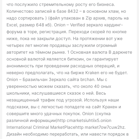
что послужило стремительному росту его бизнеса.
Количестово записей в базе 8432 – в основном хлам, но
надо сортировать ) (файл упакован в Zip архив, пароль на
Excel, размер 648 кб). Onion – Verified зеркало кардинг-
форума в торе, регистрация. Переходи скорей по кнопке
ниже, пока не закрыли доступ. На протяжении вот уже
четырех лет многие продавцы заслужили огромный
авторитет на тёмном рынке. 1 Основная валюта В даркнете
основной валютой является биткоин, он гарантирует
анонимность при проведении расходных операций, и
неверно предполагать, что на бирже Kraken его не будет.
Onion – Бразильчан Зеркало сайта brchan. Мы с
уверенностью можем сказать, что около 40 оных
школьники, наслушавшиеся сказок о ней. Весь
незащищенный трафик под угрозой. Используя наши
подсказки, вы с легкостью попадете на сайт Кракен и
совершите много удачных покупок. Onion (скупка
различной информации)http cmarketsiuhtiix5.onion
International Criminal MarketPlacehttp market7ow7cuw2hz.
Дизайн необходимо переработать, или навести порядок в