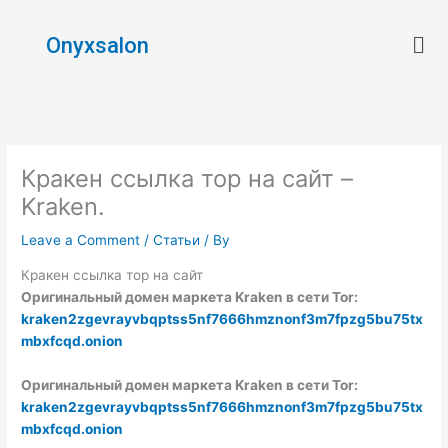
Skip
Men
to
Onyxsalon
content
Кракен ссылка тор на сайт –
Kraken.
Leave a Comment
/
Статьи
/ By
Кракен ссылка тор на сайт
Оригинальный домен маркета Kraken в сети Tor:
kraken2zgevrayvbqptss5nf7666hmznonf3m7fpzg5bu75tx
mbxfcqd.onion
Оригинальный домен маркета Kraken в сети Tor:
kraken2zgevrayvbqptss5nf7666hmznonf3m7fpzg5bu75tx
mbxfcqd.onion