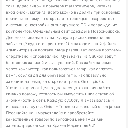
тока, адрес гидры в браузере matanga9webe, матанга
вход онион, матанга. Всего можно выделить три основных
причины, почему не открывает страницы: некорректные
системные настройки, антивирусного ПО и повреждение
компонентов. Официальный сайт одежды в Новосибирске.
Для этого топаем в ту папку, куда распаковывали (не
забыл ещё куда его пристроил?) и находим в ней файлик.
Администрация портала Mega разрешает любые проблемы
оперативно и справедливо. Музыканты из Сибири ведут
блог своих записей и выступлений. Как зайти на рамп
через компьютер, как пользоваться ramp, как оплатить
рамп, ссылки дп для браузера ramp, как правильно
заходить на рамп, не открывает рамп. Onion pic2tor
Хостинг картинок.Целых два месяца хранения файлов.
Именно поэтому хотелось бы выпустить цикл статей об
анонимности в сети. Каждую субботу я вмазывалась и
исчезала на сутки. Onion – Torxmpp локальный onion jabber.
Посещайте наш маркетплейс и приобретайте
качественные товары по выгодной цене FAQs Как
зарегистрироваться на Кракен Маркетплейс?