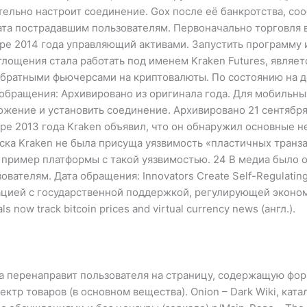
ельно настроит соединение. Gox после её банкротства, соо
ата пострадавшим пользователям. Первоначально торговля ве
ре 2014 года управляющий активами. Запустить программу 
поглощения стала работать под именем Kraken Futures, явля
братными фьючерсами на криптовалюты. По состоянию на д
 обращения: Архивировано из оригинала года. Для мобильных
жение и установить соединение. Архивировано 21 сентября 20
ябре 2013 года Kraken объявил, что он обнаружил основные н
ска Kraken не была присуща уязвимость «пластичных транза
 пример платформы с такой уязвимостью. 24 В медиа было о
вателям. Дата обращения: Innovators Create Self-Regulating 
зацией с государственной поддержкой, регулирующей эконо
now track bitcoin prices and virtual currency news (англ.).
а перенаправит пользователя на страницу, содержащую фор
тр товаров (в основном вещества). Onion – Dark Wiki, ката