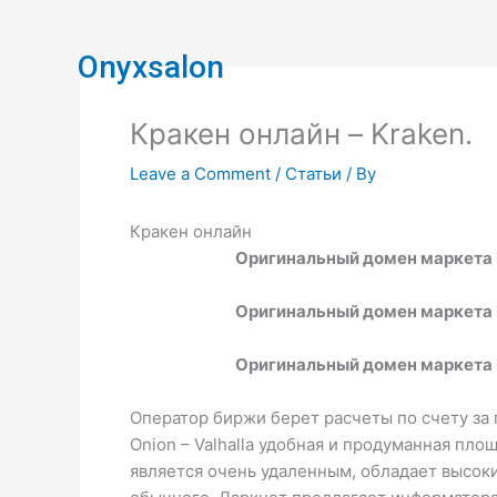
Skip
to
Onyxsalon
content
Кракен онлайн – Kraken.
Leave a Comment
/
Статьи
/ By
Кракен онлайн
Оригинальный домен маркета K
Оригинальный домен маркета K
Оригинальный домен маркета K
Оператор биржи берет расчеты по счету за 
Onion – Valhalla удобная и продуманная площ
является очень удаленным, обладает высок