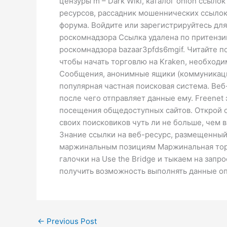
цензуры m – Dark Wiki, каталог onion ссыло
ресурсов, рассадник мошеннических ссылок. 
форума. Войдите или зарегистрируйтесь для
роскомнадзора Ссылка удалена по притензи
роскомнадзора bazaar3pfds6mgif. Читайте п
чтобы начать торговлю на Kraken, необходи
Сообщения, анонимные ящики (коммуникации)
популярная частная поисковая система. Веб
после чего отправляет данные ему. Freenet
посещения общедоступных сайтов. Открой о
своих поисковиков чуть ли не больше, чем в
Знание ссылки на веб-ресурс, размещенный 
маржинальным позициям Маржинальная торго
галочки на Use the Bridge и тыкаем на запро
получить возможность выполнять данные оп
←
Previous Post