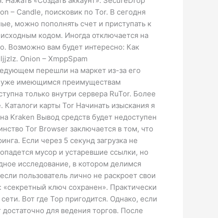
 Нажать «Создать аккаунт». SecureDrop
 – Candle, поисковик по Tor. В сегодня
ные, можно пополнять счет и приступать к
 исходным кодом. Иногда отключается на
го. Возможно вам будет интересно: Как
ljjzlz. Onion – XmppSpam
следующем перешли на маркет из-за его
е к уже имеющимся преимуществам
ступна только внутри сервера RuTor. Более
. Каталоги карты Tor Начинать изыскания я
на Kraken Вывод средств будет недоступен
нство Tor Browser заключается в том, что
нга. Если через 5 секунд загрузка не
попадется мусор и устаревшие ссылки, но
едное исследование, в котором делимся
 если пользователь лично не раскроет свои
: «секретный ключ сохранен». Практически
ети. Вот где Тор пригодится. Однако, если
т достаточно для ведения торгов. После