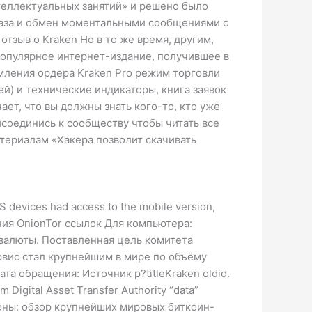
теллектуальных занятий» и решено было
заказа и обмен моментальными сообщениями с
тзыв о Kraken Но в то же время, другим,
 популярное интернет-издание, получившее в
рмления ордера Kraken Pro режим торговли
й) и технические индикаторы, книга заявок
ет, что вы должны знать кого-то, кто уже
исоединись к сообществу чтобы читать все
атериалам «Хакера позволит скачивать
S devices had access to the mobile version,
вания OnionTor ссылок Для компьютера:
овалюты. Поставленная цель комитета
ервис стал крупнейшим в мире по объёму
Дата обращения: Источник p?titleKraken oldid.
igital Asset Transfer Authority “data”
коны: обзор крупнейших мировых биткоин-