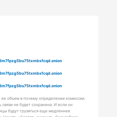
S
3m7fpzg5bu75txmbxfcqd.onion
3m7fpzg5bu75txmbxfcqd.onion
3m7fpzg5bu75txmbxfcqd.onion
т ее объем в почему определении комиссии.
ь связи не будет сохранена. И если он
ницы будут грузиться еще медленнее