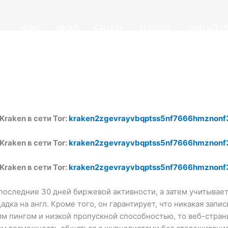
HOME
ABOUT
GALLERY
SERVICES
CONTACT U
raken в сети Tor:
kraken2zgevrayvbqptss5nf7666hmznonf
raken в сети Tor:
kraken2zgevrayvbqptss5nf7666hmznonf
raken в сети Tor:
kraken2zgevrayvbqptss5nf7666hmznonf
последние 30 дней биржевой активности, а затем учитывае
адка на англ. Кроме того, он гарантирует, что никакая запис
им пингом и низкой пропускной способностью, то веб-стра