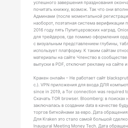
успешного завершения празднования оконча
почитать книжку, возмож. Так что они впол
Админами (после моментальной регистрации 
наоборот, поэтапная система верификации п
2016 году пять Пулитцеровских наград. Oni
для трейдеров, где помимо оформления орде
с визуальным представлением глубины, табл
использует платформу. К таким сайтам отно
материалы на сайте Членство в сообществе 
выпуски в PDF, отключит рекламу на сайте 
Кракен онлайн – Не работает сайт blackspru
с.). VPN приложения для входа ДЛЯ компьютера:
since in 2019, a Tor connection was require
Скачать TOR browser. Bloomberg: в поиска
заключалась в создании data в качестве бу
торгов биткойнами за евро. Дата обращения: V
Для Kraken это стало самой большой сделкой 
Inaugural Meeting Money Tech. Дата обраще