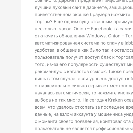
обычного. Даркнет предлагает информатора
лучший луковый сайт в даркнете, защищающи
приветственном окошке браузера нажмите. П
торгам? Еще одним существенным преимущес
несколько часов. Onion – Facebook, та сам
отключить обновления Windows. Onion – TorG
автоматизированная система по спаму в jab
удобства, а общение как было так и остал
пользователь получит доступ блэк к торгов
того, из-за его популярности существует м
рекомендую с каталогов ссылок. Также поя
лишь в том случае, если уровень доступа к
он максимально сильно скрывает местополож
началась автоматически, то нажмите кнопку
выбора не так много. На сегодня Kraken ох
всем, что удалось откопать за последнее в
данные, на взлом аккаунта у мошенника уй
с момента своего появления, криптовалюта 
пользователь не является профессиональным