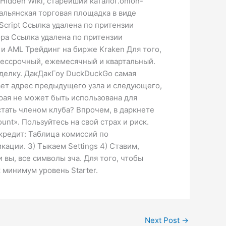
Hidden Wiki, старейший каталог.onion-
тальянская торговая площадка в виде
Script Ссылка удалена по притензии
ра Ссылка удалена по притензии
 и AML Трейдинг на бирже Kraken Для того,
 бессрочный, ежемесячный и квартальный.
сделку. ДакДакГоу DuckDuckGo самая
нает адрес предыдущего узла и следующего,
орая не может быть использована для
тать членом клуба? Впрочем, в даркнете
nt». Пользуйтесь на свой страх и риск.
 кредит: Таблица комиссий по
ции. 3) Тыкаем Settings 4) Ставим,
и вы, все символы зча. Для того, чтобы
минимум уровень Starter.
Next Post
→