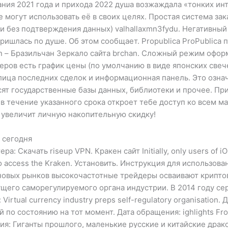
ния 2021 года и прихода 2022 душа возжаждала «тонких ин
не могут использовать её в своих целях. Простая система 
без подтверждения данных) valhallaxmn3fydu. Негативный о
ришлась по душе. Об этом сообщает. Propublica ProPublica
on – Бразильчан Зеркало сайта brchan. Сложный режим офо
ров есть график цены (по умолчанию в виде японских свече
ица последних сделок и информационная панель. Это означа
сят государственные базы данных, библиотеки и прочее. Пр
в течение указанного срока откроет тебе доступ ко всем м
и увеличит личную накопительную скидку!
t сегодня
 Скачать riseup VPN. Кракен сайт Initially, only users of iO
d to access the Kraken. Установить. Инструкция для использо
х новых рынков высокочастотные трейдеры осваивают крипт
дущего саморегулируемого органа индустрии. В 2014 году с
irtual currency industry preps self-regulatory organisation. 
по состоянию на тот момент. Дата обращения: ighlights From D
ния: Гиганты прошлого, маленькие русские и китайские дра