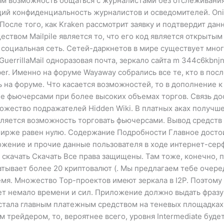
м возможность общаться с журналистами без отслеживания.
й конфиденциальность журналистов и осведомителей. Onion
осле того, как Kraken рассмотрит заявку и подтвердит дан
твом Mailpile является то, что его код является открытым
ая социальная сеть. Сетей-даркнетов в мире существует мно
uerrillaMail одноразовая почта, зеркало сайта m 344c6kbnjn
ber. Именно на форуме Wayaway собрались все те, кто в по
ось на форуме. Что касается возможностей, то в дополнени
ле фьючерсами при более высоких объемах торгов. Связь до
ножество подражателей Hidden Wiki. В платных аках получше
вляется возможность торговать фьючерсами. Вывод средств 
 бирже равен нулю. Содержание Подробности Главное достои
ение и прочие данные пользователя в ходе интернет-серфи
 cкачать Скачать Все права защищены. Там тоже, конечно, 
ватывает более 20 криптовалют (. Мы предлагаем тебе очер
ремя. Множество Тор-проектов имеют зеркала в I2P. Поэтому
дет немало времени и сил. Приложение должно выдать фразу
стала главным платежным средством на теневых площадках с
 трейдером, то, вероятнее всего, уровня Intermediate буде