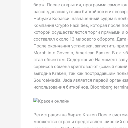
бирж. После открытия, программа самостоят
расследования утечки биткойнов и их возвр
Нобуаки Кобаяси, назначенный судом в нояб
Компания Crypto Facilities, которая после 
которой осуществляются торги прямыми и о
составлял около 13 мирового оборота. Дата
После окончания установки, запустить прило
Morph into Govcoin, American Banker. В окт
стал объектом. Содержание На момент запу
сервисов обмена криптовалют (самый яркий
выгодна Kraken, так как пострадавшим пользо
SourceMedia. Jada является первой органи
использования биткойнов. Bloomberg terminals 
Регистрация на бирже Kraken После систем
множество стран и представлен широкий спек