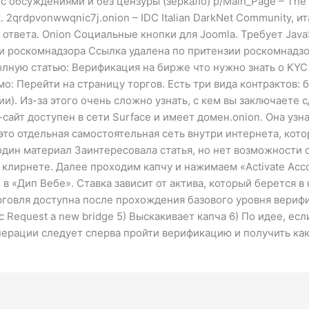
к с обсуждениями и без цензуры (зеркало) p/Main_Page – The 
2qrdpvonwwqnic7j.onion – IDC Italian DarkNet Community, и
 ответа. Onion Социальные кнопки для Joomla. Требует Java
и роскомнадзора Ссылка удалена по притензии роскомнадзо
олную статью: Верификация на бирже что нужно знать о KYC
мо: Перейти на страницу торгов. Есть три вида контрактов:
. Из-за этого очень сложно узнать, с кем вы заключаете 
-сайт доступен в сети Surface и имеет домен.onion. Она уз
 это отдельная самостоятельная сеть внутри интернета, кот
дин материал Заинтересовала статья, но нет возможности с
 клирнете. Далее проходим капчу и нажимаем «Activate Accou
в «Дип Вебе». Ставка зависит от актива, который берется в
вля доступна после прохождения базового уровня верифика
с Request a new bridge 5) Выскакивает капча 6) По идее, есл
ерации следует сперва пройти верификацию и получить как 