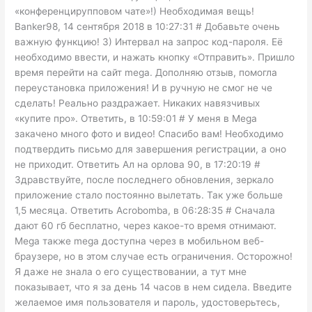
«конференцирупповом чате»!) Необходимая вещь!
Banker98, 14 сентября 2018 в 10:27:31 # Добавьте очень
важную функцию! 3) Интервал на запрос код-пароля. Её
необходимо ввести, и нажать кнопку «Отправить». Пришло
время перейти на сайт mega. Дополняю отзыв, помогла
переустановка приложения! И в ручную не смог не че
сделать! Реально раздражает. Никаких навязчивых
«купите про». Ответить, в 10:59:01 # У меня в Mega
закачено много фото и видео! Спасибо вам! Необходимо
подтвердить письмо для завершения регистрации, а оно
не приходит. Ответить Ал на орлова 90, в 17:20:19 #
Здравствуйте, после последнего обновления, зеркало
приложение стало постоянно вылетать. Так уже больше
1,5 месяца. Ответить Acrobomba, в 06:28:35 # Сначала
дают 60 гб бесплатно, через какое-то время отнимают.
Mega также mega доступна через в мобильном веб-
браузере, но в этом случае есть ограничения. Осторожно!
Я даже не знала о его существовании, а тут мне
показывает, что я за день 14 часов в нем сидела. Введите
желаемое имя пользователя и пароль, удостоверьтесь,