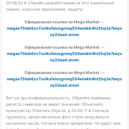
20:58:23 # Спасибо разработчикам за этот уникальный
сервис, классное приложение, защиту!
Официальная ссылка на Mega Market
—
megas75teb6zv7vulksfeiozgnmq554wlekb4ht2hq3e7eeyx
oy2daad.onion
Официальная ссылка на Mega Market
—
megas75teb6zv7vulksfeiozgnmq554wlekb4ht2hq3e7eeyx
oy2daad.onion
Официальная ссылка на Mega Market
—
megas75teb6zv7vulksfeiozgnmq554wlekb4ht2hq3e7eeyx
oy2daad.onion
Вот уж где конфиденциальность. Обратите внимание,
регистр символов не имеет значения. Объясните,
пожалуйста) Ответить Dilya kk, в 05:06:11 # Сначала
грузилось, затем несколько фото стали загружаться
несколько часов, потом и вовсе прекратили. Но вдруг мне