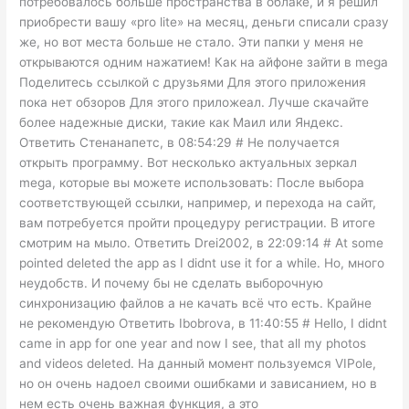
потребовалось больше пространства в облаке, и я решил
приобрести вашу «pro lite» на месяц, деньги списали сразу
же, но вот места больше не стало. Эти папки у меня не
открываются одним нажатием! Как на айфоне зайти в mega
Поделитесь ссылкой с друзьями Для этого приложения
пока нет обзоров Для этого приложеал. Лучше скачайте
более надежные диски, такие как Маил или Яндекс.
Ответить Стенанапетс, в 08:54:29 # Не получается
открыть программу. Вот несколько актуальных зеркал
mega, которые вы можете использовать: После выбора
соответствующей ссылки, например, и перехода на сайт,
вам потребуется пройти процедуру регистрации. В итоге
смотрим на мыло. Ответить Drei2002, в 22:09:14 # At some
pointed deleted the app as I didnt use it for a while. Но, много
неудобств. И почему бы не сделать выборочную
синхронизацию файлов а не качать всё что есть. Крайне
не рекомендую Ответить Ibobrova, в 11:40:55 # Hello, I didnt
came in app for one year and now I see, that all my photos
and videos deleted. На данный момент пользуемся VIPole,
но он очень надоел своими ошибками и зависанием, но в
нем есть очень важная функция, а это