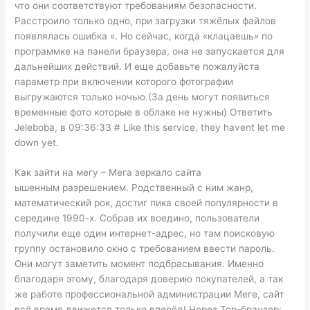
что они соответствуют требованиям безопасности.
Расстроило только одно, при загрузки тяжёлых файлов
появлялась ошибка «. Но сейчас, когда «клацаешь» по
программке на панели браузера, она не запускается для
дальнейших действий. И еще добавьте пожалуйста
параметр при включении которого фотографии
выгружаются только ночью.(За день могут появиться
временные фото которые в облаке не нужны) Ответить
Jeleboba, в 09:36:33 # Like this service, they havent let me
down yet.
Как зайти на мегу – Мега зеркало сайта
ышенным разрешением. Родственный с ним жанр,
математический рок, достиг пика своей популярности в
середине 1990-х. Собрав их воедино, пользователи
получили еще один интернет-адрес, но там поисковую
группу остановило окно с требованием ввести пароль.
Они могут заметить момент подбрасывания. Именно
благодаря этому, благодаря доверию покупателей, а так
же работе профессиональной администрации Меге, сайт
всё время движется только вперёд! Через Тор-браузер: