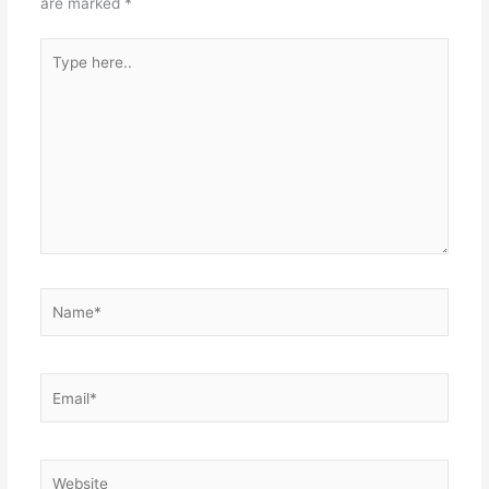
are marked
*
Type
here..
Name*
Email*
Website