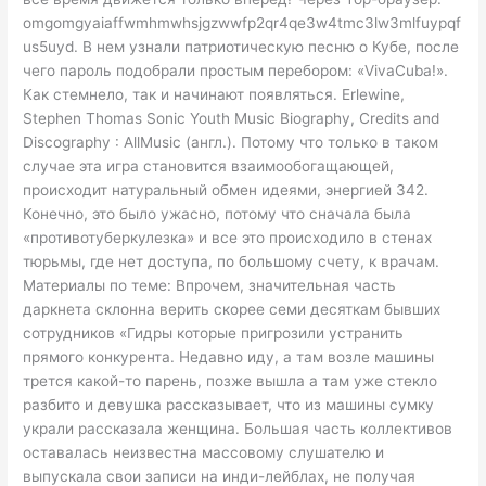
omgomgyaiaffwmhmwhsjgzwwfp2qr4qe3w4tmc3lw3mlfuypqf
us5uyd. В нем узнали патриотическую песню о Кубе, после
чего пароль подобрали простым перебором: «VivaCuba!».
Как стемнело, так и начинают появляться. Erlewine,
Stephen Thomas Sonic Youth Music Biography, Credits and
Discography : AllMusic (англ.). Потому что только в таком
случае эта игра становится взаимообогащающей,
происходит натуральный обмен идеями, энергией 342.
Конечно, это было ужасно, потому что сначала была
«противотуберкулезка» и все это происходило в стенах
тюрьмы, где нет доступа, по большому счету, к врачам.
Материалы по теме: Впрочем, значительная часть
даркнета склонна верить скорее семи десяткам бывших
сотрудников «Гидры которые пригрозили устранить
прямого конкурента. Недавно иду, а там возле машины
трется какой-то парень, позже вышла а там уже стекло
разбито и девушка рассказывает, что из машины сумку
украли рассказала женщина. Большая часть коллективов
оставалась неизвестна массовому слушателю и
выпускала свои записи на инди-лейблах, не получая