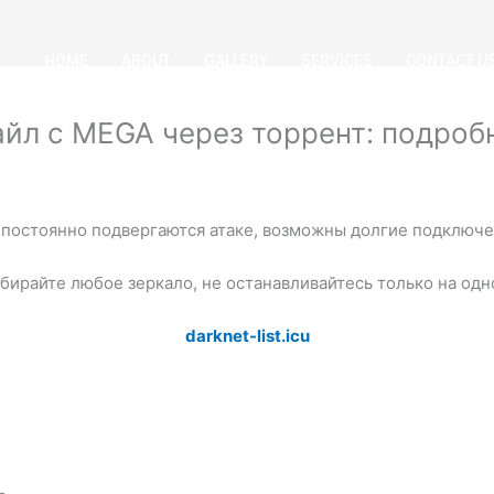
HOME
ABOUT
GALLERY
SERVICES
CONTACT U
айл с MEGA через торрент: подроб
постоянно подвергаются атаке, возможны долгие подключен
бирайте любое зеркало, не останавливайтесь только на одн
darknet-list.icu