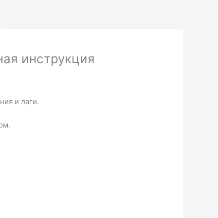
S
ная инструкция
ия и лаги.
ом.