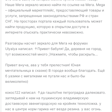
Наше Мега зеркало можно найти по ссылке на Мега. Mega
– официальный маркетплейс, предоставляющий товары и
услуги, запрещенные законодательствами РФ и стран
СНГ. На просторах портала каждый пользователь может
найти продукцию, которую в открытом доступе в
интернете отыскать практически невозможно.
Разговоры насчет зеркало для Мега на форумах
Ulyalya написал: ↑Привет бабуля! Да, деревня не город,
тут возможностей много ;)Нажмите, чтобы раскрыть…
Привет внуча, ава у тебя прелестная! Юная
мечтательница в сказке) В городе вообще благодать. Ещё
б уазики с мигалками не пугали нас и было-бы
великолепно)
кокос122 написал: ↑да гашло!!не петроградка далековато.
заглядывай к нам на пушкинскую владимирскую
достаевскую звенигородскую на кройняк техноложка. у
нас в центре норм гарика нет везде резина. у вас огонь.