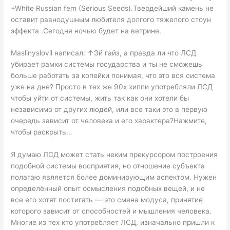
+White Russian fem (Serious Seeds).Твердейший камень не
оставит равнодушным любителя долгого тяжелого стоун
эффекта .Сегодня ночью будет на ветрине.
Maslinyslovil написал: ↑Эй гайз, а правда ли что ЛСД
убирает рамки системы государства и ты не сможешь
больше работать за копейки понимая, что это вся система
уже на дне? Просто в тех же 90х хиппи употребляли ЛСД
чтобы уйти от системы, жить так как они хотели бы
независимо от других людей, или все таки это в первую
очередь зависит от человека и его характера?Нажмите,
чтобы раскрыть…
Я думаю ЛСД может стать неким прекурсором построения
подобной системы восприятия, но отношение субъекта
полагаю является более доминирующим аспектом. Нужен
определённый опыт осмысления подобных вещей, и не
все его хотят постигать — это смена модуса, принятие
которого зависит от способностей и мышления человека.
Многие из тех кто употребляет ЛСД, изначально пришли к