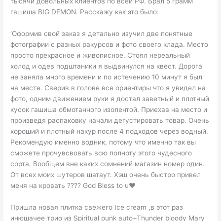
тысячи довольных клиентов по всей РФ. Брал 5 грамм
гашиша BIG DEMON. Расскажу как это было:
‘Оформив свой заказ я детально изучил две понятные
фотографии с разных ракурсов и фото своего клада. Место
просто прекрасное и живописное. Стоял нереальный
холод и одев подштаники я выдвинулся на квест. Дорога
не заняла много времени и по истечению 10 минут я был
на месте. Сверив в голове все ориентиры что я увидел на
фото, одним движением руки я достал заветный и плотный
кусок гашиша обмотанного изолентой. Приехав на место и
произведя распаковку начали дегустировать товар. Очень
хороший и плотный накур после 4 подходов через водный.
Рекомендую именно водник, потому что именно так вы
сможете прочувсвовать всю полноту этого чудесного
сорта. Вообщем вне каких сомнений магазин номер один.
От всех моих шутеров шатаут. Хэш очень быстро привел
меня на кровать ???? God Bless to u❤
Пришла новая плитка свежего Ice cream ,в этот раз
инюшачее трио из Spiritual punk auto+Thunder bloody Mary