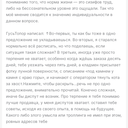
пониманию того, что норма жизни — это сизифов труд,
либо на бессознательном уровне это ощущали. Так что
моё мнение сводится к значению индивидуальности в
данном вопросе.
ГусьТопор написал: ↑Во-первых, ты как бы тоже в одно
предложение не укладываешься. Во-вторых, я старался
нормально всё расписать, но что поделаешь, если
ситуация такая сложная? В третьих, иногда уже просто
терпения не хватает, особенно когда ждёшь заказа десять
дней, тебе уезжать через пять дней, а кладмен присылает
фотку лунной поверхности, с описанием «под камнем у
камня с краю горы», и начинают с оператором тянуть кота
за хвост.Нажмите, чтобы раскрыть…речь не про одно
предложение, внимательно прочитай. Конечно сложная,
иначе бы диспут не возник. Про терпение я тебя понимаю
лучше продавца, у меня диспутов хватает. оставил тебе
советы, исходя из своего опыта, в помощь на будущее.
Какого либо злого умысла или троллинга не имел при этом,
ровных адресов тебе