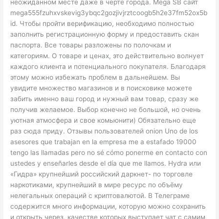
неожиданном месте даже в черте города. Mega SB сайт
mega555fzuhxvskevig3ybqc2gozjivjrztcoogb5h2e37fm52ox5b
id. Чтобы пройти верификацию, необходимо полностью
заполнить регистрационную форму и предоставить скан
паспорта. Все товары разложены по полочкам и
категориям. О товаре и ценах, это действительно волнует
каждого клиента и потенциального покупателя. Благодаря
этому можно избежать проблем в дальнейшем. Вы
увидите множество магазинов и в поисковике можете
забить именно ваш город и нужный вам товар, сразу же
получив желаемое. Выбор конечно не большой, но очень
уютная атмосфера и свое комьюнити) Обязательно еще
раз сюда приду. Отзывы пользователей onion Uno de los
asesores que trabajan en la empresa me a estafado 19000
tengo las llamadas pero no sé cómo ponerme en contacto con
ustedes y enseñarles desde el día que me llamos. Hydra или
«Гидра» крупнейший российский даркнет- по торговле
наркотиками, крупнейший в мире ресурс по объёму
нелегальных операций с криптовалютой. В Телеграме
содержится много информации, которую можно сохранить
и открыть через, качестве которых выступает чат с самим