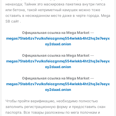
ненахода; Тайник это маскировка пакетика внутри гипса
или бетона, такой неприметный камушек можно тоже
оставить в неожиданном месте даже в черте города. Mega
SB сайт .
Официальная ссылка на Mega Market
—
megas75teb6zv7vulksfeiozgnmq554wlekb4ht2hq3e7eeyx
oy2daad.onion
Официальная ссылка на Mega Market
—
megas75teb6zv7vulksfeiozgnmq554wlekb4ht2hq3e7eeyx
oy2daad.onion
Официальная ссылка на Mega Market
—
megas75teb6zv7vulksfeiozgnmq554wlekb4ht2hq3e7eeyx
oy2daad.onion
Чтобы пройти верификацию, необходимо полностью
заполнить регистрационную форму и предоставить скан
паспорта. Все товары разложены по мега полочкам и