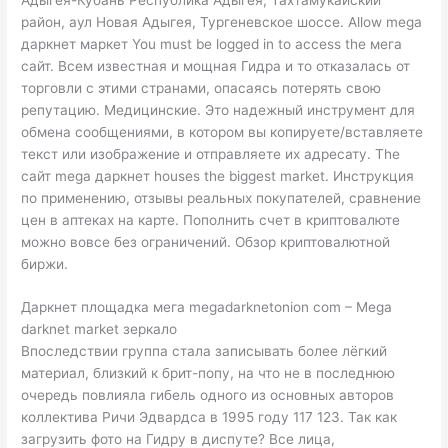
район, аул Новая Адыгея, Тургеневское шоссе. Allow mega
даркнет маркет You must be logged in to access the мега
сайт. Всем известная и мощная Гидра и то отказалась от
торговли с этими странами, опасаясь потерять свою
репутацию. Медицинские. Это надежный инструмент для
обмена сообщениями, в котором вы копируете/вставляете
текст или изображение и отправляете их адресату. The
сайт mega даркнет houses the biggest market. Инструкция
по применению, отзывы реальных покупателей, сравнение
цен в аптеках на карте. Пополнить счет в криптовалюте
можно вовсе без ограничений. Обзор криптовалютной
биржи.
Даркнет площадка мега megadarknetonion com – Mega
darknet market зеркало
Впоследствии группа стала записывать более лёгкий
материал, близкий к брит-попу, на что не в последнюю
очередь повлияла гибель одного из основных авторов
коллектива Ричи Эдвардса в 1995 году 117 123. Так как
загрузить фото на Гидру в диспуте? Все лица,