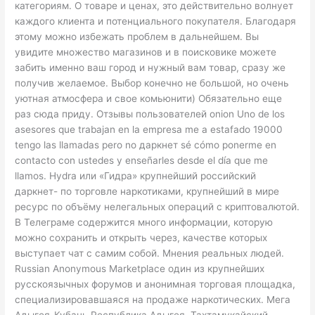
категориям. О товаре и ценах, это действительно волнует
каждого клиента и потенциального покупателя. Благодаря
этому можно избежать проблем в дальнейшем. Вы
увидите множество магазинов и в поисковике можете
забить именно ваш город и нужный вам товар, сразу же
получив желаемое. Выбор конечно не большой, но очень
уютная атмосфера и свое комьюнити) Обязательно еще
раз сюда приду. Отзывы пользователей onion Uno de los
asesores que trabajan en la empresa me a estafado 19000
tengo las llamadas pero no даркнет sé cómo ponerme en
contacto con ustedes y enseñarles desde el día que me
llamos. Hydra или «Гидра» крупнейший российский
даркнет- по торговле наркотиками, крупнейший в мире
ресурс по объёму нелегальных операций с криптовалютой.
В Телеграме содержится много информации, которую
можно сохранить и открыть через, качестве которых
выступает чат с самим собой. Мнения реальных людей.
Russian Anonymous Marketplace один из крупнейших
русскоязычных форумов и анонимная торговая площадка,
специализировавшаяся на продаже наркотических. Мега
Адыгея-Кубань Республика Адыгея, Тахтамукайский