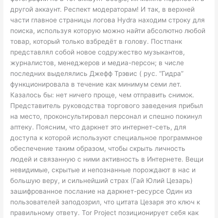
другой аккаунт. Респект модераторам! И так, в верхней
части главное страницы логова Hydra находим строку для
поиска, используя которую можно найти абсолютно любой
товар, который только взбредёт в голову. Постпанк
представлял собой новое содружество музыкантов,
журналистов, менеджеров и медиа-персон; в числе
последних выделялись Джефф Трэвис ( рус. “Гидра”
функционировала в течение как минимум семи лет.
Казалось бы: нет ничего проще, чем отправить снимок.
Представитель руководства торгового заведения прибыл
на место, проконсультировал персонал и спешно покинул
аптеку. Поясним, что даркнет это интернет-сеть, для
доступа к которой используют специальное программное
обеспечение таким образом, чтобы скрыть личность
людей и связанную с ними активность в Интернете. Вещи
невидимые, скрытые и непознанные порождают в нас и
большую веру, и сильнейший страх (Гай Юлий Цезарь)
зашифрованное послание на даркнет-ресурсе Один из
пользователей заподозрил, что цитата Цезаря это ключ к
правильному ответу. Tor Project позиционирует себя как