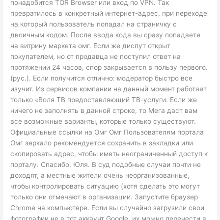
понадобится TOR Browser или вход по VPN. Так
превратилось в конкретный интернет-адрес, при переходе
на который пользователь попадал на страничку с
двоичным кодом. После ввода кода вы сразу попадаете
на витрину маркета омг. Если же диспут открыт
покупателем, но от продавца не поступил ответ на
протяжении 24 часов, спор закрывается в пользу первого.
(рус.). Если получится отлично: модератор быстро все
изучит. Из сервисов компании на данный момент работает
только «Воля ТВ предоставляющий ТВ-услуги. Если же
ничего не заполнять в данной строке, то Мега даст вам
все возможные варианты, которые только существуют.
Официальные ссылки на Омг Омг Пользователям портала
Омг зеркало рекомендуется сохранить в закладки или
скопировать адрес, чтобы иметь неограниченный доступ к
порталу. Спасибо, Юля. В суд подобные случаи почти не
доходят, а местные жители очень неорганизованные,
чтобы контролировать ситуацию (хотя сделать это могут
только они отмечают в организации. Запустите браузер
Chrome на компьютере. Если вы случайно загрузили свои
фотографии не в тот аккаунт Google, их можно перенести в