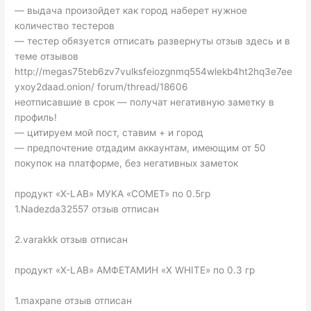
— выдача произойдет как город наберет нужное
количество тестеров
— тестер обязуется отписать развернуты отзыв здесь и в
теме отзывов
http://megas75teb6zv7vulksfeiozgnmq554wlekb4ht2hq3e7ee
yxoy2daad.onion/ forum/thread/18606
неотписавшие в срок — получат негативную заметку в
профиль!
— цитируем мой пост, ставим + и город
— предпочтение отдадим аккаунтам, имеющим от 50
покупок на платформе, без негативных заметок
продукт «X-LAB» МУКА «COMET» по 0.5гр
1.Nadezda32557 отзыв отписан
2.varakkk отзыв отписан
продукт «X-LAB» АМФЕТАМИН «X WHITE» по 0.3 гр
1.maxpane отзыв отписан