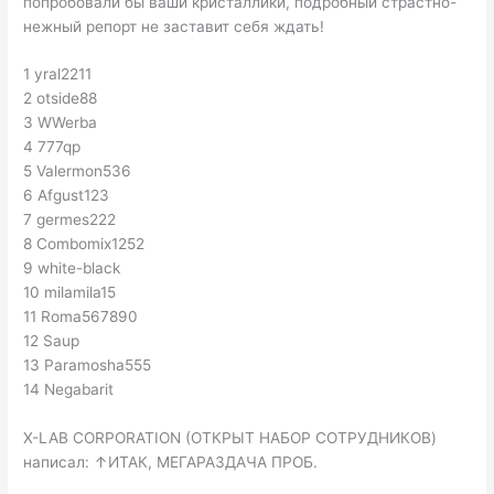
попробовали бы ваши кристаллики, подробный страстно-
нежный репорт не заставит себя ждать!
1 yral2211
2 otside88
3 WWerba
4 777qp
5 Valermon536
6 Afgust123
7 germes222
8 Combomix1252
9 white-black
10 milamila15
11 Roma567890
12 Saup
13 Paramosha555
14 Negabarit
X-LAB CORPORATION (ОТКРЫТ НАБОР СОТРУДНИКОВ)
написал: ↑ИТАК, МЕГАРАЗДАЧА ПРОБ.