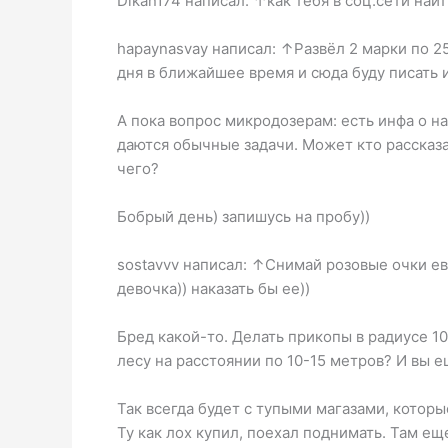
Dikan174 написал: ↑как тебя в соц.сети на
hapaynasvay написал: ↑Развёл 2 марки по 25
дня в ближайшее время и сюда буду писать 
А пока вопрос микродозерам: есть инфа о 
даются обычные задачи. Может кто рассказ
чего?
Бобрый день) запишусь на пробу))
sostavvv написал: ↑Снимай розовые очки ев
девочка)) наказать бы ее))
Бред какой-то. Делать прикопы в радиусе 1
лесу на расстоянии по 10-15 метров? И вы 
Так всегда будет с тупыми магазами, которы
Ту как лох купил, поехал поднимать. Там еще