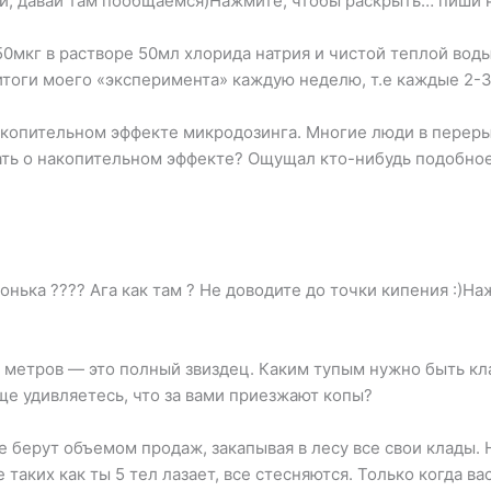
йти, давай там пообщаемся)Нажмите, чтобы раскрыть… пиши н
0мкг в растворе 50мл хлорида натрия и чистой теплой воды(
итоги моего «эксперимента» каждую неделю, т.е каждые 2-3
накопительном эффекте микродозинга. Многие люди в перер
ать о накопительном эффекте? Ощущал кто-нибудь подобно
онька ???? Ага как там ? Не доводите до точки кипения :)
0 метров — это полный звиздец. Каким тупым нужно быть кл
еще удивляетесь, что за вами приезжают копы?
е берут объемом продаж, закапывая в лесу все свои клады. 
 таких как ты 5 тел лазает, все стесняются. Только когда в