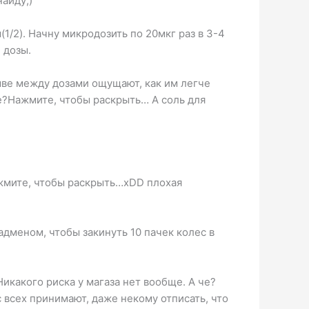
айду;)
1/2). Начну микродозить по 20мкг раз в 3-4
 дозы.
ыве между дозами ощущают, как им легче
е?Нажмите, чтобы раскрыть… А соль для
Нажмите, чтобы раскрыть…xDD плохая
адменом, чтобы закинуть 10 пачек колес в
Никакого риска у магаза нет вообще. А че?
ас всех принимают, даже некому отписать, что