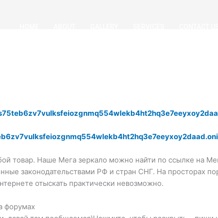
HOME
ABOUT
GALLERY
SERVICES
CONTACT U
as75teb6zv7vulksfeiozgnmq554wlekb4ht2hq3e7eeyxoy2daa
teb6zv7vulksfeiozgnmq554wlekb4ht2hq3e7eeyxoy2daad.on
бой товар. Наше Мега зеркало можно найти по ссылке на М
нные законодательствами РФ и стран СНГ. На просторах по
интернете отыскать практически невозможно.
а форумах