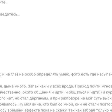
ите.
ы ведетесь…
т, и на глаз не особо определять умею, фото есть где насыпа
 дыма много. Запах как и у всех вроде. Приход почти мгнов
чественно, охото общения и идти, и общаться и идти)) и кур
го нет, но стал дерганым, и при разговоре не мог суть выск
оявилось. Ну моя вина, кто был со мной, они не стали повт
су времени эффекта пока не скажу, так как забрал только ч