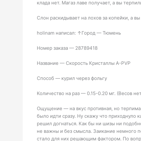
клада нет. Магаз лаве получает, а вы терпил
Слон раскидывает на лохов за копейки, а в
holinam написал: ↑Город — Тюмень
Номер заказа — 28789418
Название — Скорость Кристаллы A-PVP
Способ — курил через фольгу
Количество на раз — 0.15-0.20 мг. (Весов не
Ощущение — на вкус противная, но терпимая,
было идти сразу. Ну скажу что приходнуло ка
решил догнаться. Как бы ни шизы ни подобно
не важны и без смысла. Заикание немного п
стало для них решающим фактором. По вопро