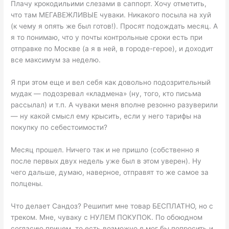
Плачу крокодильими слезами в саппорт. Хочу отметить,
что там МЕГАВЕЖЛИВЫЕ чуваки. Никакого посыла на хуй
(к чему я опять же был готов!). Просят подождать месяц. А
я то понимаю, что у почты контрольные сроки есть при
отправке по Москве (а я в ней, в городе-герое), и доходит
все максимум за неделю.
Я при этом еще и вел себя как довольно подозрительный
мудак — подозревал «кладмена» (ну, того, кто письма
рассылал) и т.п. А чуваки меня вполне резонно разуверили
— ну какой смысл ему крысить, если у него тарифы на
покупку по себестоимости?
Месяц прошел. Ничего так и не пришло (собственно я
после первых двух недель уже был в этом уверен). Ну
чего дальше, думаю, наверное, отправят то же самое за
полцены.
Что делает Cандоз? Решипит мне товар БЕСПЛАТНО, но с
треком. Мне, чуваку с НУЛЕМ ПОКУПОК. По обоюдном
согласию причем, то есть возможно я мог бы попросить и