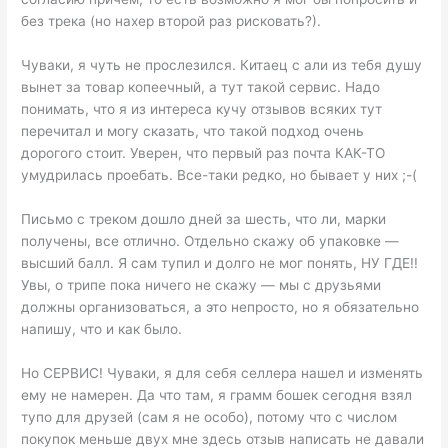
без трека (но нахер второй раз рисковать?).
Чуваки, я чуть не прослезился. Китаец с али из тебя душу
вынет за товар копеечный, а тут такой сервис. Надо
понимать, что я из интереса кучу отзывов всяких тут
перечитал и могу сказать, что такой подход очень
дорогого стоит. Уверен, что первый раз почта КАК-ТО
умудрилась проебать. Все-таки редко, но бывает у них ;-(
Письмо с треком дошло дней за шесть, что ли, марки
получены, все отлично. Отдельно скажу об упаковке —
высший балл. Я сам тупил и долго не мог понять, НУ ГДЕ!!
Увы, о трипе пока ничего не скажу — мы с друзьями
должны организоваться, а это непросто, но я обязательно
напишу, что и как было.
Но СЕРВИС! Чуваки, я для себя селлера нашел и изменять
ему не намерен. Да что там, я грамм бошек сегодня взял
тупо для друзей (сам я не особо), потому что с числом
покупок меньше двух мне здесь отзыв написать не давали