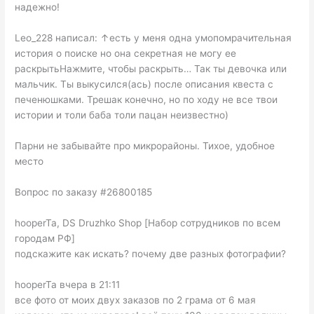
надежно!
Leo_228 написал: ↑есть у меня одна умопомрачительная
история о поиске но она секретная не могу ее
раскрытьНажмите, чтобы раскрыть… Так ты девочка или
мальчик. Ты выкусился(ась) после описания квеста с
печенюшками. Трешак конечно, но по ходу не все твои
истории и толи баба толи пацан неизвестно)
Парни не забывайте про микрорайоны. Тихое, удобное
место
Вопрос по заказу #26800185
hooperTa, DS Druzhko Shop [Набор сотрудников по всем
городам РФ]
подскажите как искать? почему две разных фотографии?
hooperTa вчера в 21:11
все фото от моих двух заказов по 2 грама от 6 мая