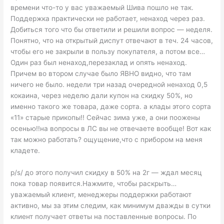
времени что-то у вас уважаемый Шива пошло не так.
Поддержка практически не работает, ненаход через раз.
Добиться того что бы ответили и решили вопрос — неделя.
Понятно, что на открытый диспут отвечают в теч. 24 часов,
чтобы его не закрыли в пользу покупателя, а потом все…
Один раз был ненаход,перезаклад и опять ненаход.
Причем во втором случае было ЯВНО видно, что там
ничего не было. недели три назад очередной ненаход 0,5
кокаина, через неделю дали купон на скидку 50%, но
именно такого же товара, даже сорта. а клады этого сорта
«11» старые прикопы!! Сейчас зима уже, а они поожены
осенью!!на вопросы в ЛС вы не отвечаете вообще! Вот как
так можно работать? ощущение,что с прибором на меня
кладете.
p/s/ до этого получил скидку в 50% на 2г — ждал месяц
пока товар появится.Нажмите, чтобы раскрыть…
уважаемый клиент, менеджеры поддержки работают
активно, мы за этим следим, как минимум дважды в сутки
клиент получает ответы на поставленные вопросы. По