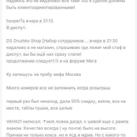
надеюсь это не кидалово! всё таки 100 к сделок должны
быть клиентоориентированными!
hooperTa вчера в 21:13
В диспут.
DS Druzhko Shop [Набор сотрудников … вчера в 21:30
кидалово а не магазин, спрашиваю где лежит мой стаф в
диспут, вы бы ещё нах сразу слали!
продолжение следует!:)) и на форуме Мега
Ку запишусь на пробу мефа Москва
Много номеров все не запомнить когда розыгрыш
первый раз был ненаход, дали 50% скидку, взяли, все на
месте, таблы пушка, все целые
VAHA21 написал: ↑моя ложка дегдя. с шивой еще с рампа
знаком. Качество всегда ( ну почти) было на высоте.
Причем не только кокса .но и лсд и мдма. Но с какого-то