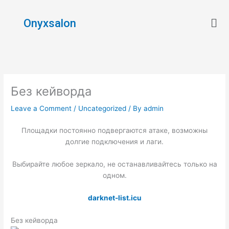
Skip
Men
to
Onyxsalon
content
Без кейворда
Leave a Comment
/
Uncategorized
/ By
admin
Площадки постоянно подвергаются атаке, возможны
долгие подключения и лаги.
Выбирайте любое зеркало, не останавливайтесь только на
одном.
darknet-list.icu
Без кейворда