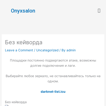
Skip
Men
to
Onyxsalon
content
Без кейворда
Leave a Comment
/
Uncategorized
/ By
admin
Площадки постоянно подвергаются атаке, возможны
долгие подключения и лаги.
Выбирайте любое зеркало, не останавливайтесь только на
одном.
darknet-list.icu
Без кейворда