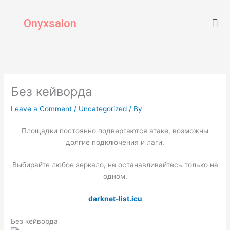
Skip
Men
to
Onyxsalon
content
Без кейворда
Leave a Comment
/
Uncategorized
/ By
Площадки постоянно подвергаются атаке, возможны
долгие подключения и лаги.
Выбирайте любое зеркало, не останавливайтесь только на
одном.
darknet-list.icu
Без кейворда