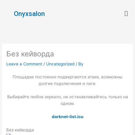
Skip
Men
to
Onyxsalon
content
Без кейворда
Leave a Comment
/
Uncategorized
/ By
Площадки постоянно подвергаются атаке, возможны
долгие подключения и лаги.
Выбирайте любое зеркало, не останавливайтесь только на
одном.
darknet-list.icu
Без кейворда