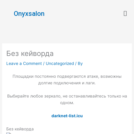
Skip
Men
to
Onyxsalon
content
Без кейворда
Leave a Comment
/
Uncategorized
/ By
Площадки постоянно подвергаются атаке, возможны
долгие подключения и лаги.
Выбирайте любое зеркало, не останавливайтесь только на
одном.
darknet-list.icu
Без кейворда