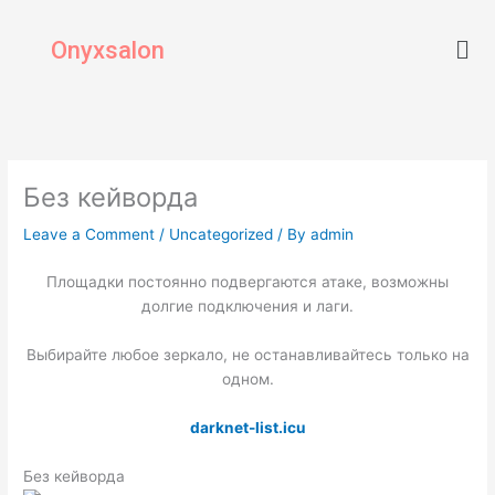
Skip
Men
to
Onyxsalon
content
Без кейворда
Leave a Comment
/
Uncategorized
/ By
admin
Площадки постоянно подвергаются атаке, возможны
долгие подключения и лаги.
Выбирайте любое зеркало, не останавливайтесь только на
одном.
darknet-list.icu
Без кейворда