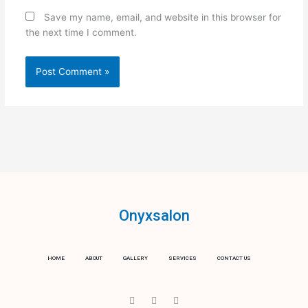
Save my name, email, and website in this browser for
the next time I comment.
Onyxsalon
HOME
ABOUT
GALLERY
SERVICES
CONTACT US
I
T
Y
c
w
o