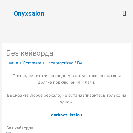
Skip
Men
to
Onyxsalon
content
Без кейворда
Leave a Comment
/
Uncategorized
/ By
Площадки постоянно подвергаются атаке, возможны
долгие подключения и лаги.
Выбирайте любое зеркало, не останавливайтесь только на
одном.
darknet-list.icu
Без кейворда