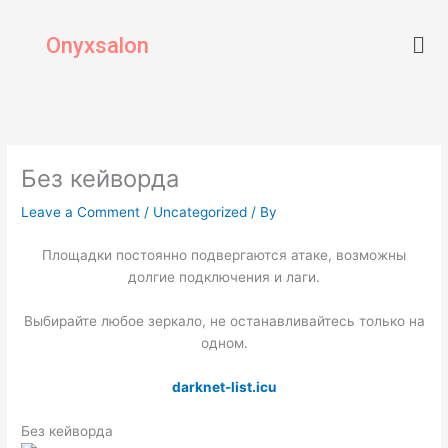
Skip
Men
to
Onyxsalon
content
Без кейворда
Leave a Comment
/
Uncategorized
/ By
Площадки постоянно подвергаются атаке, возможны
долгие подключения и лаги.
Выбирайте любое зеркало, не останавливайтесь только на
одном.
darknet-list.icu
Без кейворда