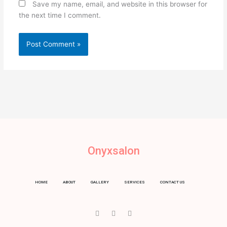
Save my name, email, and website in this browser for
the next time I comment.
Onyxsalon
HOME
ABOUT
GALLERY
SERVICES
CONTACT US
I
T
Y
c
w
o
o
i
u