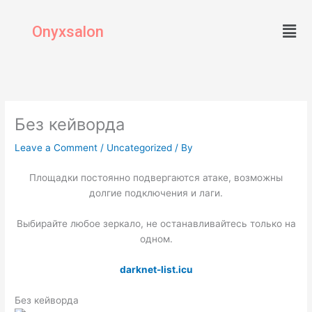
Skip
Men
to
Onyxsalon
content
Без кейворда
Leave a Comment
/
Uncategorized
/ By
Площадки постоянно подвергаются атаке, возможны
долгие подключения и лаги.
Выбирайте любое зеркало, не останавливайтесь только на
одном.
darknet-list.icu
Без кейворда