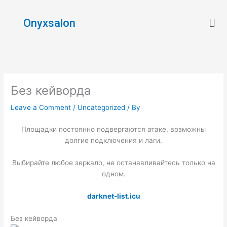
Skip
Men
to
Onyxsalon
content
Без кейворда
Leave a Comment
/
Uncategorized
/ By
Площадки постоянно подвергаются атаке, возможны
долгие подключения и лаги.
Выбирайте любое зеркало, не останавливайтесь только на
одном.
darknet-list.icu
Без кейворда